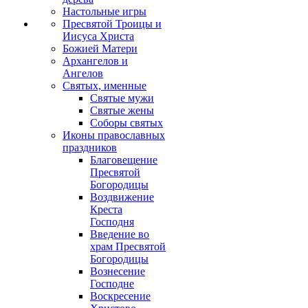
Настольные игры
Пресвятой Троицы и
Иисуса Христа
Божией Матери
Архангелов и
Ангелов
Святых, именные
Святые мужи
Святые жены
Соборы святых
Иконы православных
праздников
Благовещение
Пресвятой
Богородицы
Воздвижение
Креста
Господня
Введение во
храм Пресвятой
Богородицы
Вознесение
Господне
Воскресение