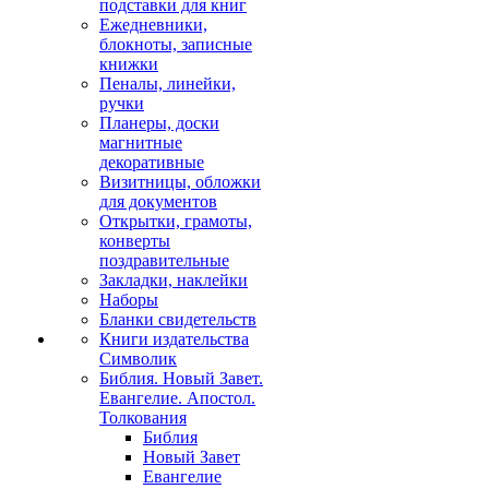
подставки для книг
Ежедневники,
блокноты, записные
книжки
Пеналы, линейки,
ручки
Планеры, доски
магнитные
декоративные
Визитницы, обложки
для документов
Открытки, грамоты,
конверты
поздравительные
Закладки, наклейки
Наборы
Бланки свидетельств
Книги издательства
Символик
Библия. Новый Завет.
Евангелие. Апостол.
Толкования
Библия
Новый Завет
Евангелие