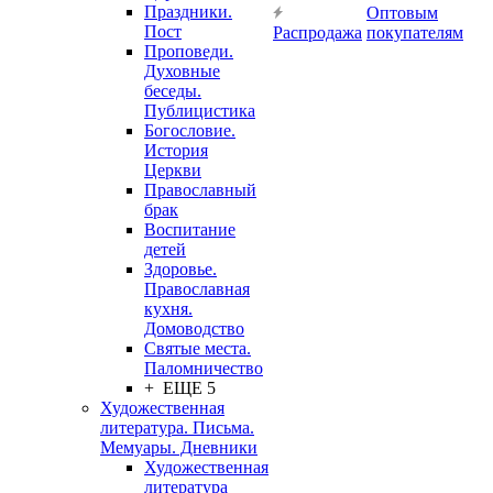
Праздники.
Оптовым
Пост
Распродажа
покупателям
Проповеди.
Духовные
беседы.
Публицистика
Богословие.
История
Церкви
Православный
брак
Воспитание
детей
Здоровье.
Православная
кухня.
Домоводство
Святые места.
Паломничество
+ ЕЩЕ 5
Художественная
литература. Письма.
Мемуары. Дневники
Художественная
литература