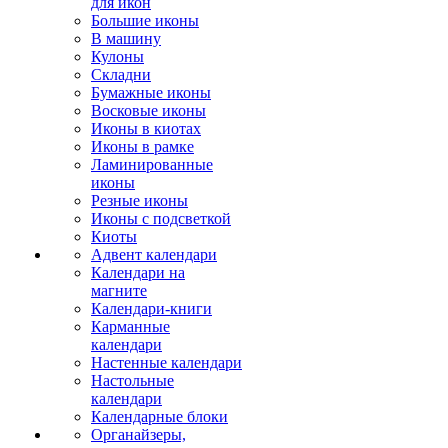
для икон
Большие иконы
В машину
Кулоны
Складни
Бумажные иконы
Восковые иконы
Иконы в киотах
Иконы в рамке
Ламинированные
иконы
Резные иконы
Иконы с подсветкой
Киоты
Адвент календари
Календари на
магните
Календари-книги
Карманные
календари
Настенные календари
Настольные
календари
Календарные блоки
Органайзеры,