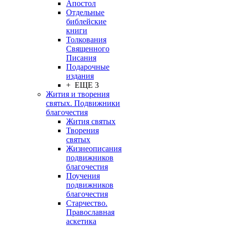
Апостол
Отдельные
библейские
книги
Толкования
Священного
Писания
Подарочные
издания
+ ЕЩЕ 3
Жития и творения
святых. Подвижники
благочестия
Жития святых
Творения
святых
Жизнеописания
подвижников
благочестия
Поучения
подвижников
благочестия
Старчество.
Православная
аскетика