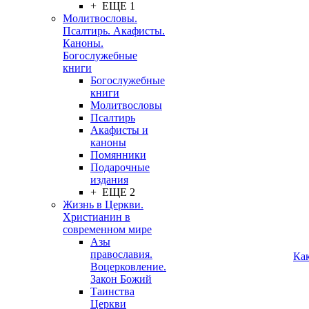
+ ЕЩЕ 1
Молитвословы.
Псалтирь. Акафисты.
Каноны.
Богослужебные
книги
Богослужебные
книги
Молитвословы
Псалтирь
Акафисты и
каноны
Помянники
Подарочные
издания
+ ЕЩЕ 2
Жизнь в Церкви.
Христианин в
современном мире
Азы
православия.
Ка
Воцерковление.
Закон Божий
Таинства
Церкви