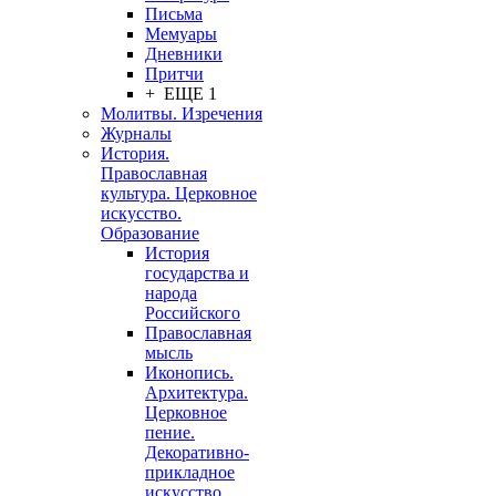
Письма
Мемуары
Дневники
Притчи
+ ЕЩЕ 1
Молитвы. Изречения
Журналы
История.
Православная
культура. Церковное
искусство.
Образование
История
государства и
народа
Российского
Православная
мысль
Иконопись.
Архитектура.
Церковное
пение.
Декоративно-
прикладное
искусство