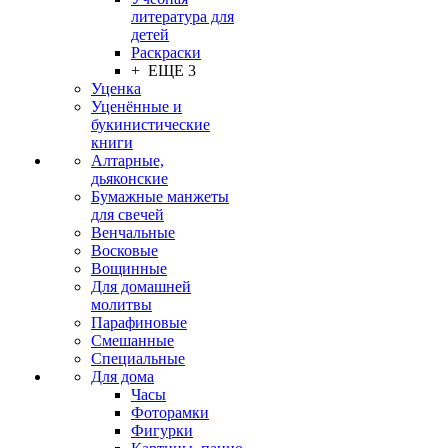
литература для
детей
Раскраски
+ ЕЩЕ 3
Уценка
Уценённые и
букинистические
книги
Алтарные,
дьяконские
Бумажные манжеты
для свечей
Венчальные
Восковые
Вощинные
Для домашней
молитвы
Парафиновые
Смешанные
Специальные
Для дома
Часы
Фоторамки
Фигурки