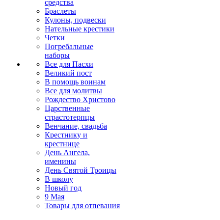
средства
Браслеты
Кулоны, подвески
Нательные крестики
Четки
Погребальные
наборы
Все для Пасхи
Великий пост
В помощь воинам
Все для молитвы
Рождество Христово
Царственные
страстотерпцы
Венчание, свадьба
Крестнику и
крестнице
День Ангела,
именины
День Святой Троицы
В школу
Новый год
9 Мая
Товары для отпевания