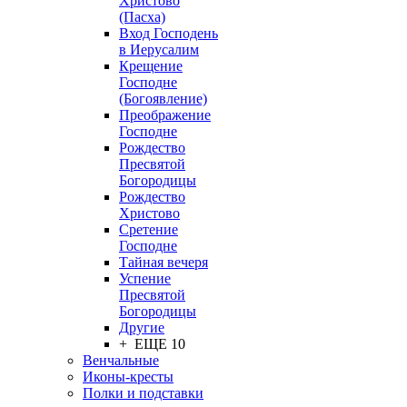
Христово
(Пасха)
Вход Господень
в Иерусалим
Крещение
Господне
(Богоявление)
Преображение
Господне
Рождество
Пресвятой
Богородицы
Рождество
Христово
Сретение
Господне
Тайная вечеря
Успение
Пресвятой
Богородицы
Другие
+ ЕЩЕ 10
Венчальные
Иконы-кресты
Полки и подставки