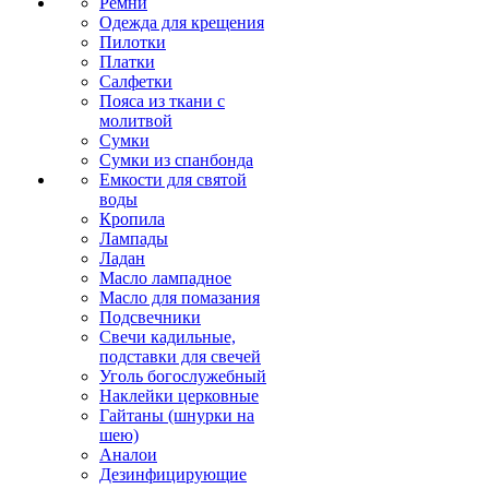
Ремни
Одежда для крещения
Пилотки
Платки
Салфетки
Пояса из ткани с
молитвой
Сумки
Сумки из спанбонда
Емкости для святой
воды
Кропила
Лампады
Ладан
Масло лампадное
Масло для помазания
Подсвечники
Свечи кадильные,
подставки для свечей
Уголь богослужебный
Наклейки церковные
Гайтаны (шнурки на
шею)
Аналои
Дезинфицирующие