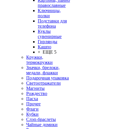
Картины, панно
православные
Ключницы,
полки
Подставки для
телефона
Куклы
сувенирные
Гирлянды
Кашпо
+ ЕЩЕ 5
Кружки,
термокружки
Значки, брелоки,
медали, флажки
Подарочная упаковка
Светоотражатели
Магниты
Рождество
Пасха
Прочее
Флаги
Кубки
Слэп-браслеты
Чайные домики