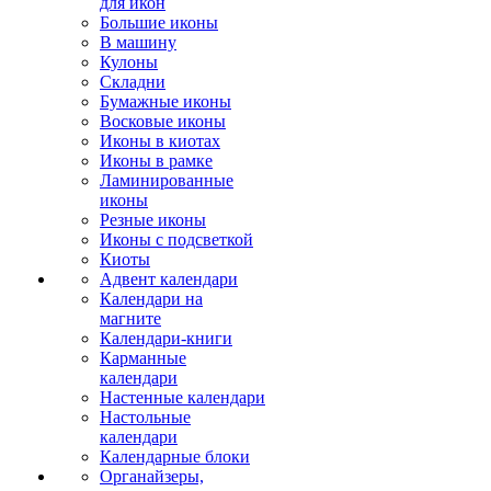
для икон
Большие иконы
В машину
Кулоны
Складни
Бумажные иконы
Восковые иконы
Иконы в киотах
Иконы в рамке
Ламинированные
иконы
Резные иконы
Иконы с подсветкой
Киоты
Адвент календари
Календари на
магните
Календари-книги
Карманные
календари
Настенные календари
Настольные
календари
Календарные блоки
Органайзеры,