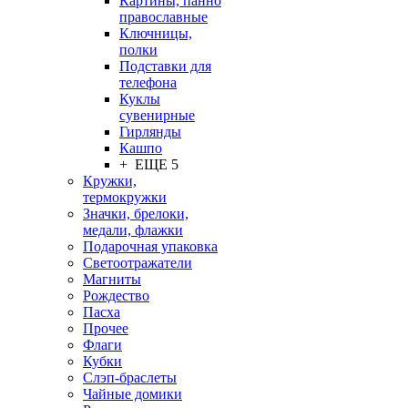
Картины, панно
православные
Ключницы,
полки
Подставки для
телефона
Куклы
сувенирные
Гирлянды
Кашпо
+ ЕЩЕ 5
Кружки,
термокружки
Значки, брелоки,
медали, флажки
Подарочная упаковка
Светоотражатели
Магниты
Рождество
Пасха
Прочее
Флаги
Кубки
Слэп-браслеты
Чайные домики