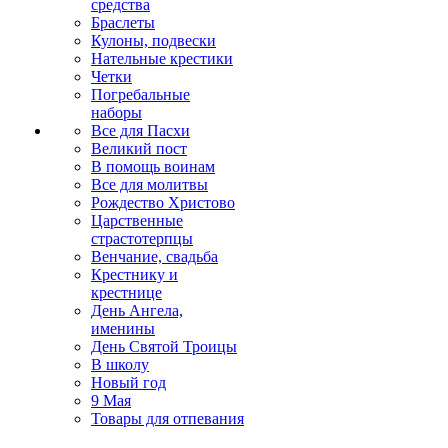
средства
Браслеты
Кулоны, подвески
Нательные крестики
Четки
Погребальные
наборы
Все для Пасхи
Великий пост
В помощь воинам
Все для молитвы
Рождество Христово
Царственные
страстотерпцы
Венчание, свадьба
Крестнику и
крестнице
День Ангела,
именины
День Святой Троицы
В школу
Новый год
9 Мая
Товары для отпевания