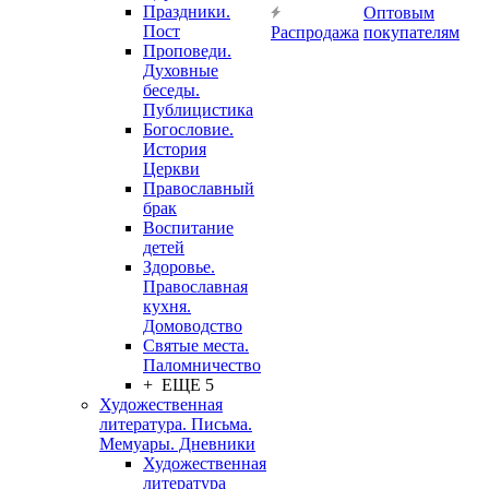
Праздники.
Оптовым
Пост
Распродажа
покупателям
Проповеди.
Духовные
беседы.
Публицистика
Богословие.
История
Церкви
Православный
брак
Воспитание
детей
Здоровье.
Православная
кухня.
Домоводство
Святые места.
Паломничество
+ ЕЩЕ 5
Художественная
литература. Письма.
Мемуары. Дневники
Художественная
литература