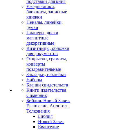
подставки для книг
Ежедневники,
блокноты, записные
книжки
Пеналы, линейки,
ручки
Планеры, доски
магнитные
декоративные
Визитницы, обложки
для документов
Открытки, грамоты,
конверты
поздравительные
Закладки, наклейки
Наборы
Бланки свидетельств
Книги издательства
Символик
Библия. Новый Завет.
Евангелие. Апостол.
Толкования
Библия
Новый Завет
Евангелие