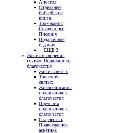
Апостол
Отдельные
библейские
книги
Толкования
Священного
Писания
Подарочные
издания
+ ЕЩЕ 3
Жития и творения
святых. Подвижники
благочестия
Жития святых
Творения
святых
Жизнеописания
подвижников
благочестия
Поучения
подвижников
благочестия
Старчество.
Православная
аскетика