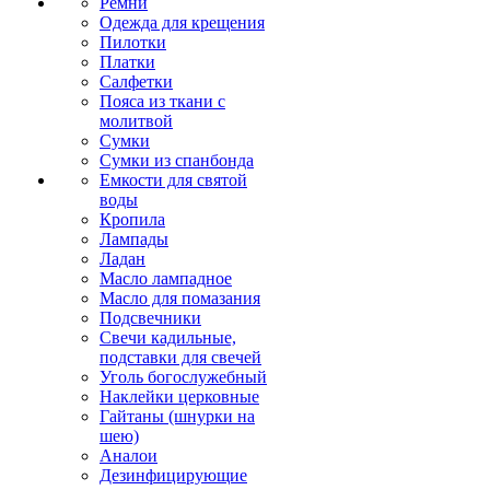
Ремни
Одежда для крещения
Пилотки
Платки
Салфетки
Пояса из ткани с
молитвой
Сумки
Сумки из спанбонда
Емкости для святой
воды
Кропила
Лампады
Ладан
Масло лампадное
Масло для помазания
Подсвечники
Свечи кадильные,
подставки для свечей
Уголь богослужебный
Наклейки церковные
Гайтаны (шнурки на
шею)
Аналои
Дезинфицирующие