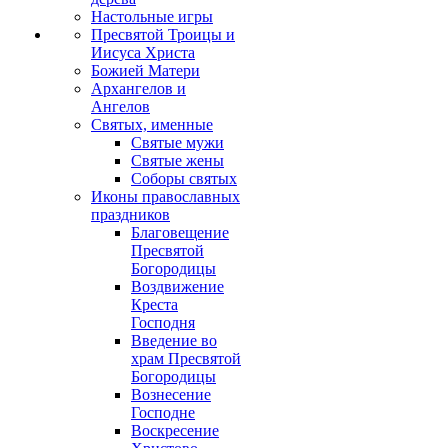
Настольные игры
Пресвятой Троицы и
Иисуса Христа
Божией Матери
Архангелов и
Ангелов
Святых, именные
Святые мужи
Святые жены
Соборы святых
Иконы православных
праздников
Благовещение
Пресвятой
Богородицы
Воздвижение
Креста
Господня
Введение во
храм Пресвятой
Богородицы
Вознесение
Господне
Воскресение