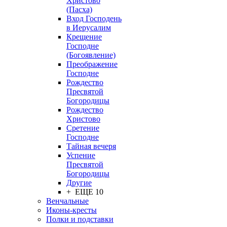
Христово
(Пасха)
Вход Господень
в Иерусалим
Крещение
Господне
(Богоявление)
Преображение
Господне
Рождество
Пресвятой
Богородицы
Рождество
Христово
Сретение
Господне
Тайная вечеря
Успение
Пресвятой
Богородицы
Другие
+ ЕЩЕ 10
Венчальные
Иконы-кресты
Полки и подставки