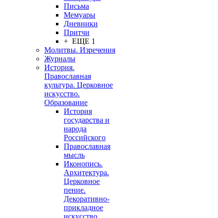
Письма
Мемуары
Дневники
Притчи
+ ЕЩЕ 1
Молитвы. Изречения
Журналы
История.
Православная
культура. Церковное
искусство.
Образование
История
государства и
народа
Российского
Православная
мысль
Иконопись.
Архитектура.
Церковное
пение.
Декоративно-
прикладное
искусство