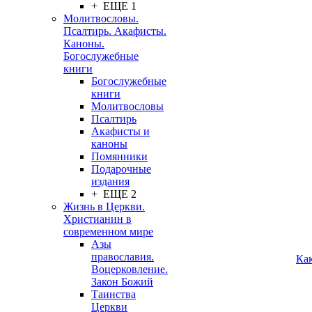
+ ЕЩЕ 1
Молитвословы.
Псалтирь. Акафисты.
Каноны.
Богослужебные
книги
Богослужебные
книги
Молитвословы
Псалтирь
Акафисты и
каноны
Помянники
Подарочные
издания
+ ЕЩЕ 2
Жизнь в Церкви.
Христианин в
современном мире
Азы
православия.
Ка
Воцерковление.
Закон Божий
Таинства
Церкви