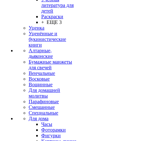
литература для
детей
Раскраски
+ ЕЩЕ 3
Уценка
Уценённые и
букинистические
книги
Алтарные,
дьяконские
Бумажные манжеты
для свечей
Венчальные
Восковые
Вощинные
Для домашней
молитвы
Парафиновые
Смешанные
Специальные
Для дома
Часы
Фоторамки
Фигурки