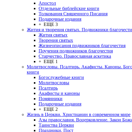
Апостол
Отдельные библейские книги
Толкования Священного Писания
Подарочные издания
+ ЕЩЕ 3
Жития и творения святых. Подвижники благочести
Жития святых
Творения святых
Жизнеописания подвижников благочестия
Поучения подвижников благочестия
Старчество. Православная аскетика
+ ЕЩЕ 1
Молитвословы. Псалтирь. Акафисты. Каноны. Бог
книги
Богослужебные книги
Молитвословы
Псалтирь
Акафисты и каноны
Помянники
Подарочные издания
+ ЕЩЕ 2
Жизнь в Церкви. Христианин в современном мире
Азы православия. Воцерковление. Закон Бож
Таинства Церкви
Праздники. Пост