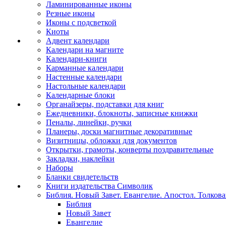
Ламинированные иконы
Резные иконы
Иконы с подсветкой
Киоты
Адвент календари
Календари на магните
Календари-книги
Карманные календари
Настенные календари
Настольные календари
Календарные блоки
Органайзеры, подставки для книг
Ежедневники, блокноты, записные книжки
Пеналы, линейки, ручки
Планеры, доски магнитные декоративные
Визитницы, обложки для документов
Открытки, грамоты, конверты поздравительные
Закладки, наклейки
Наборы
Бланки свидетельств
Книги издательства Символик
Библия. Новый Завет. Евангелие. Апостол. Толков
Библия
Новый Завет
Евангелие