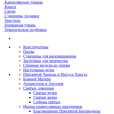
Канцелярские товары
Книги
Свечи
Сувениры, подарки
Текстиль
Церковная утварь
Тематические подборки
Конструкторы
Пазлы
Сувениры для раскрашивания
Заготовки для творчества
Сборные модели из дерева
Настольные игры
Пресвятой Троицы и Иисуса Христа
Божией Матери
Архангелов и Ангелов
Святых, именные
Святые мужи
Святые жены
Соборы святых
Иконы православных праздников
Благовещение Пресвятой Богородицы