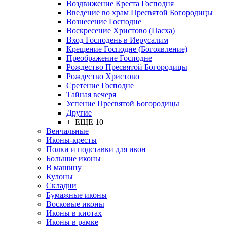
Воздвижение Креста Господня
Введение во храм Пресвятой Богородицы
Вознесение Господне
Воскресение Христово (Пасха)
Вход Господень в Иерусалим
Крещение Господне (Богоявление)
Преображение Господне
Рождество Пресвятой Богородицы
Рождество Христово
Сретение Господне
Тайная вечеря
Успение Пресвятой Богородицы
Другие
+ ЕЩЕ 10
Венчальные
Иконы-кресты
Полки и подставки для икон
Большие иконы
В машину
Кулоны
Складни
Бумажные иконы
Восковые иконы
Иконы в киотах
Иконы в рамке