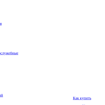
я
ослужебные
ий
Как купить