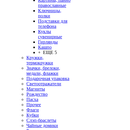
Картины, панно
православные
Ключницы,
полки
Подставки для
телефона
Куклы
сувенирные
Гирлянды
Кашпо
+ ЕЩЕ 5
Кружки,
термокружки
Значки, брелоки,
медали, флажки
Подарочная упаковка
Светоотражатели
Магниты
Рождество
Пасха
Прочее
Флаги
Кубки
Слэп-браслеты
Чайные домики