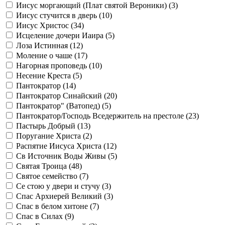
Иисус моргающий (Плат святой Вероники) (
3
)
Иисус стучится в дверь (
10
)
Иисус Христос (
34
)
Исцеление дочери Иаира (
5
)
Лоза Истинная (
12
)
Моление о чаше (
17
)
Нагорная проповедь (
10
)
Несение Креста (
5
)
Пантократор (
14
)
Пантократор Синайский (
20
)
Пантократор" (Ватопед) (
5
)
Пантократор/Господь Вседержитель на престоле (
23
)
Пастырь Добрый (
13
)
Поругание Христа (
2
)
Распятие Иисуса Христа (
12
)
Св Источник Воды Живы (
5
)
Святая Троица (
48
)
Святое семейство (
7
)
Се стою у двери и стучу (
3
)
Спас Архиерей Великий (
3
)
Спас в белом хитоне (
7
)
Спас в Силах (
9
)