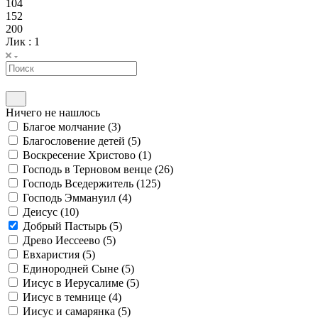
104
152
200
Лик
: 1
Ничего не нашлось
Благое молчание (
3
)
Благословение детей (
5
)
Воскресение Христово (
1
)
Господь в Терновом венце (
26
)
Господь Вседержитель (
125
)
Господь Эммануил (
4
)
Деисус (
10
)
Добрый Пастырь (
5
)
Древо Иессеево (
5
)
Евхаристия (
5
)
Единородней Сыне (
5
)
Иисус в Иерусалиме (
5
)
Иисус в темнице (
4
)
Иисус и самарянка (
5
)