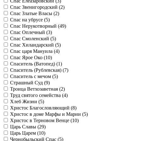
Спас Елеазаровский (
3
)
Спас Звенигородский (
2
)
Спас Златые Власы (
2
)
Спас на убрусе (
5
)
Спас Нерукотворный (
49
)
Спас Оплечный (
3
)
Спас Смоленский (
5
)
Спас Хиландарский (
5
)
Спас царя Мануила (
4
)
Спас Ярое Око (
10
)
Спаситель (Ватопед) (
1
)
Спаситель (Рублевская) (
7
)
Спаситель с мечом (
5
)
Страшный Суд (
9
)
Троица Ветхозаветная (
2
)
Труд святого семейства (
4
)
Хлеб Жизни (
5
)
Христос Благословляющий (
8
)
Христос в доме Марфы и Марии (
5
)
Христос в Терновом Венце (
10
)
Царь Славы (
29
)
Царь Царем (
10
)
Чернобыльский Спас (
5
)