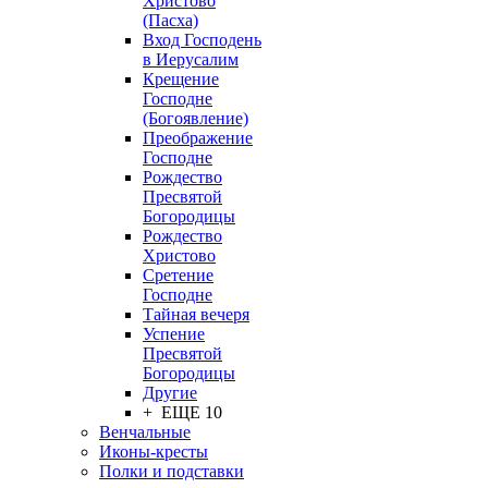
Христово
(Пасха)
Вход Господень
в Иерусалим
Крещение
Господне
(Богоявление)
Преображение
Господне
Рождество
Пресвятой
Богородицы
Рождество
Христово
Сретение
Господне
Тайная вечеря
Успение
Пресвятой
Богородицы
Другие
+ ЕЩЕ 10
Венчальные
Иконы-кресты
Полки и подставки