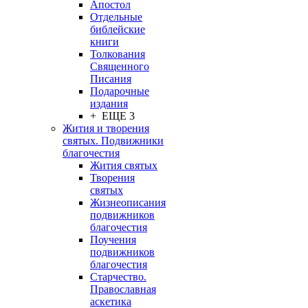
Апостол
Отдельные
библейские
книги
Толкования
Священного
Писания
Подарочные
издания
+ ЕЩЕ 3
Жития и творения
святых. Подвижники
благочестия
Жития святых
Творения
святых
Жизнеописания
подвижников
благочестия
Поучения
подвижников
благочестия
Старчество.
Православная
аскетика