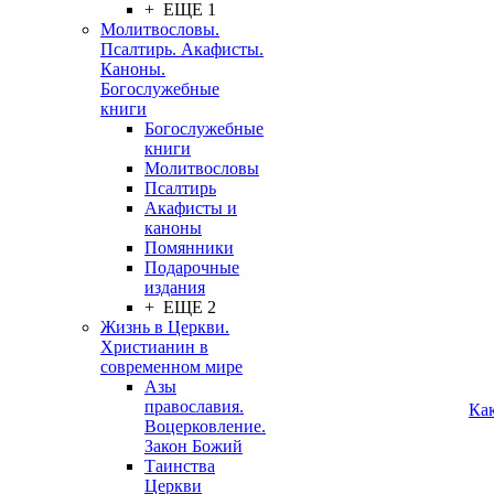
+ ЕЩЕ 1
Молитвословы.
Псалтирь. Акафисты.
Каноны.
Богослужебные
книги
Богослужебные
книги
Молитвословы
Псалтирь
Акафисты и
каноны
Помянники
Подарочные
издания
+ ЕЩЕ 2
Жизнь в Церкви.
Христианин в
современном мире
Азы
православия.
Ка
Воцерковление.
Закон Божий
Таинства
Церкви