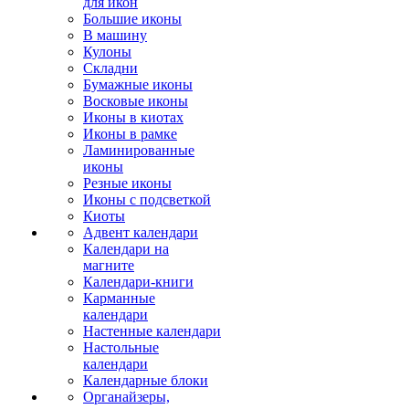
для икон
Большие иконы
В машину
Кулоны
Складни
Бумажные иконы
Восковые иконы
Иконы в киотах
Иконы в рамке
Ламинированные
иконы
Резные иконы
Иконы с подсветкой
Киоты
Адвент календари
Календари на
магните
Календари-книги
Карманные
календари
Настенные календари
Настольные
календари
Календарные блоки
Органайзеры,