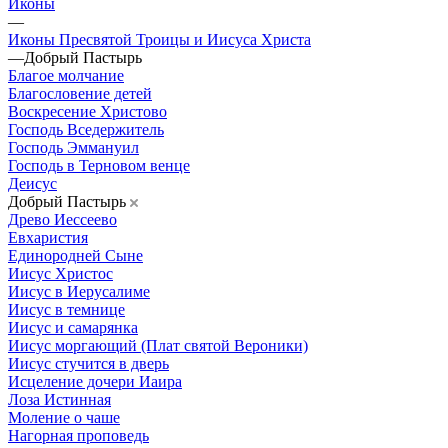
Иконы
—
Иконы Пресвятой Троицы и Иисуса Христа
—
Добрый Пастырь
Благое молчание
Благословение детей
Воскресение Христово
Господь Вседержитель
Господь Эммануил
Господь в Терновом венце
Деисус
Добрый Пастырь
Древо Иессеево
Евхаристия
Единородней Сыне
Иисус Христос
Иисус в Иерусалиме
Иисус в темнице
Иисус и самарянка
Иисус моргающий (Плат святой Вероники)
Иисус стучится в дверь
Исцеление дочери Иаира
Лоза Истинная
Моление о чаше
Нагорная проповедь