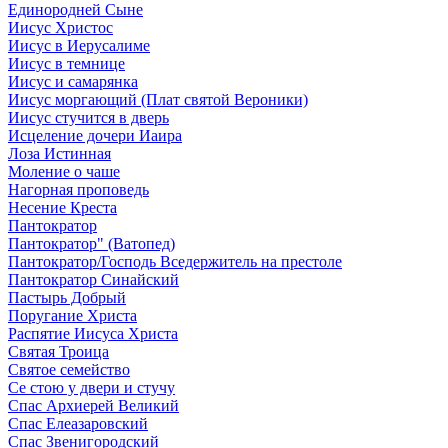
Единородней Сыне
Иисус Христос
Иисус в Иерусалиме
Иисус в темнице
Иисус и самарянка
Иисус моргающий (Плат святой Вероники)
Иисус стучится в дверь
Исцеление дочери Иаира
Лоза Истинная
Моление о чаше
Нагорная проповедь
Несение Креста
Пантократор
Пантократор" (Ватопед)
Пантократор/Господь Вседержитель на престоле
Пантократор Синайский
Пастырь Добрый
Поругание Христа
Распятие Иисуса Христа
Святая Троица
Святое семейство
Се стою у двери и стучу
Спас Архиерей Великий
Спас Елеазаровский
Спас Звенигородский