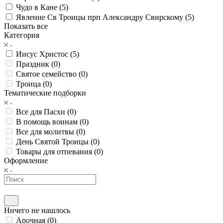
Чудо в Кане (
5
)
Явление Св Троицы прп Александру Свирскому (
5
)
Показать все
Категория
Иисус Христос (
5
)
Праздник (
0
)
Святое семейство (
0
)
Троица (
0
)
Тематические подборки
Все для Пасхи (
0
)
В помощь воинам (
0
)
Все для молитвы (
0
)
День Святой Троицы (
0
)
Товары для отпевания (
0
)
Оформление
Ничего не нашлось
Арочная (
0
)