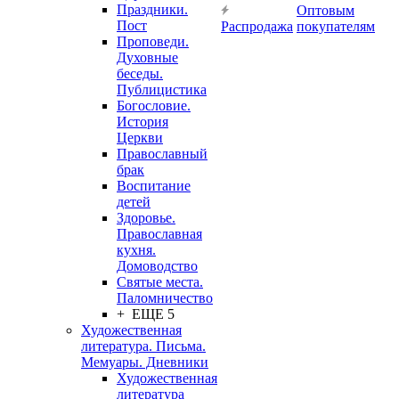
Праздники.
Оптовым
Пост
Распродажа
покупателям
Проповеди.
Духовные
беседы.
Публицистика
Богословие.
История
Церкви
Православный
брак
Воспитание
детей
Здоровье.
Православная
кухня.
Домоводство
Святые места.
Паломничество
+ ЕЩЕ 5
Художественная
литература. Письма.
Мемуары. Дневники
Художественная
литература