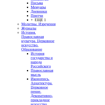
Письма
Мемуары
Дневники
Притчи
+ ЕЩЕ 1
Молитвы. Изречения
Журналы
История.
Православная
культура. Церковное
искусство.
Образование
История
государства и
народа
Российского
Православная
мысль
Иконопись.
Архитектура.
Церковное
пение.
Декоративно-
прикладное
искусство