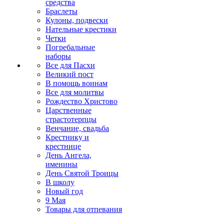
средства
Браслеты
Кулоны, подвески
Нательные крестики
Четки
Погребальные
наборы
Все для Пасхи
Великий пост
В помощь воинам
Все для молитвы
Рождество Христово
Царственные
страстотерпцы
Венчание, свадьба
Крестнику и
крестнице
День Ангела,
именины
День Святой Троицы
В школу
Новый год
9 Мая
Товары для отпевания