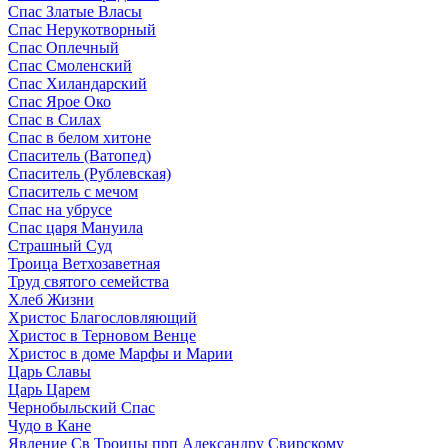
Спас Златые Власы
Спас Нерукотворный
Спас Оплечный
Спас Смоленский
Спас Хиландарский
Спас Ярое Око
Спас в Силах
Спас в белом хитоне
Спаситель (Ватопед)
Спаситель (Рублевская)
Спаситель с мечом
Спас на убрусе
Спас царя Мануила
Страшный Суд
Троица Ветхозаветная
Труд святого семейства
Хлеб Жизни
Христос Благословляющий
Христос в Терновом Венце
Христос в доме Марфы и Марии
Царь Славы
Царь Царем
Чернобыльский Спас
Чудо в Кане
Явление Св Троицы прп Александру Свирскому