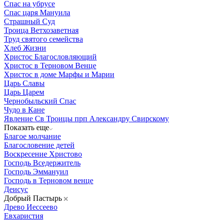
Спас на убрусе
Спас царя Мануила
Страшный Суд
Троица Ветхозаветная
Труд святого семейства
Хлеб Жизни
Христос Благословляющий
Христос в Терновом Венце
Христос в доме Марфы и Марии
Царь Славы
Царь Царем
Чернобыльский Спас
Чудо в Кане
Явление Св Троицы прп Александру Свирскому
Показать еще
Благое молчание
Благословение детей
Воскресение Христово
Господь Вседержитель
Господь Эммануил
Господь в Терновом венце
Деисус
Добрый Пастырь
Древо Иессеево
Евхаристия