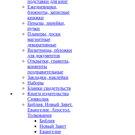
подставки для книг
Ежедневники,
блокноты, записные
книжки
Пеналы, линейки,
ручки
Планеры, доски
магнитные
декоративные
Визитницы, обложки
для документов
Открытки, грамоты,
конверты
поздравительные
Закладки, наклейки
Наборы
Бланки свидетельств
Книги издательства
Символик
Библия. Новый Завет.
Евангелие. Апостол.
Толкования
Библия
Новый Завет
Евангелие