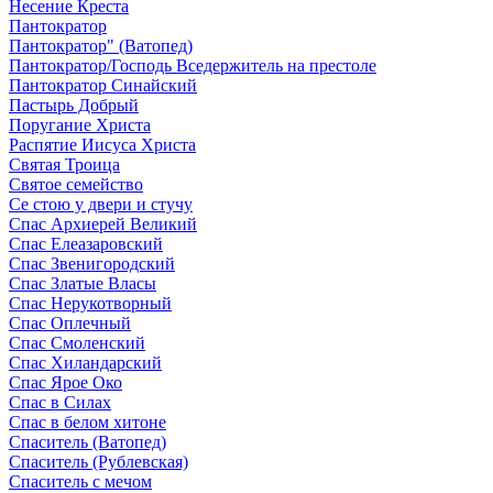
Несение Креста
Пантократор
Пантократор" (Ватопед)
Пантократор/Господь Вседержитель на престоле
Пантократор Синайский
Пастырь Добрый
Поругание Христа
Распятие Иисуса Христа
Святая Троица
Святое семейство
Се стою у двери и стучу
Спас Архиерей Великий
Спас Елеазаровский
Спас Звенигородский
Спас Златые Власы
Спас Нерукотворный
Спас Оплечный
Спас Смоленский
Спас Хиландарский
Спас Ярое Око
Спас в Силах
Спас в белом хитоне
Спаситель (Ватопед)
Спаситель (Рублевская)
Спаситель с мечом