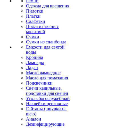
Ремни
Одежда для крещения
Пилотки
Платки
Салфетки
Пояса из ткани с
молитвой
Сумки
Сумки из спанбонда
Емкости для святой
воды
Кропила
Лампады
Ладан
Масло лампадное
Масло для помазания
Подсвечники
Свечи кадильные,
подставки для свечей
Уголь богослужебный
Наклейки церковные
Гайтаны (шнурки на
шею)
Аналои
Дезинфицирующие