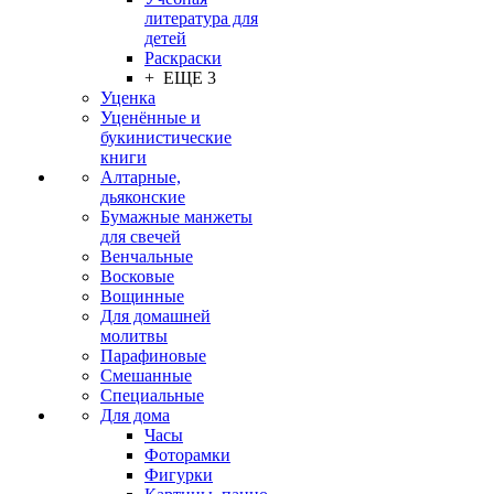
литература для
детей
Раскраски
+ ЕЩЕ 3
Уценка
Уценённые и
букинистические
книги
Алтарные,
дьяконские
Бумажные манжеты
для свечей
Венчальные
Восковые
Вощинные
Для домашней
молитвы
Парафиновые
Смешанные
Специальные
Для дома
Часы
Фоторамки
Фигурки