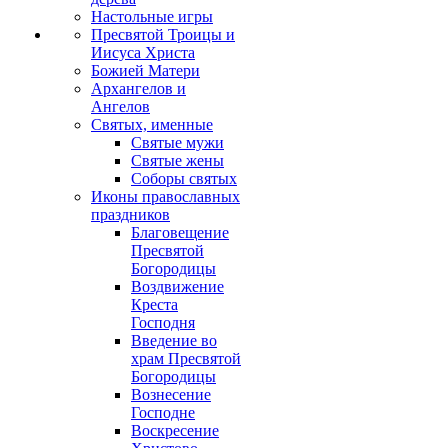
Настольные игры
Пресвятой Троицы и
Иисуса Христа
Божией Матери
Архангелов и
Ангелов
Святых, именные
Святые мужи
Святые жены
Соборы святых
Иконы православных
праздников
Благовещение
Пресвятой
Богородицы
Воздвижение
Креста
Господня
Введение во
храм Пресвятой
Богородицы
Вознесение
Господне
Воскресение