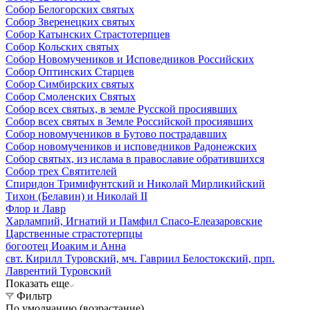
Собор Белогорских святых
Собор Зверенецких святых
Собор Катынских Страстотерпцев
Собор Кольских святых
Собор Новомучеников и Исповедников Российских
Собор Оптинских Старцев
Собор Симбирских святых
Собор Смоленских Святых
Собор всех святых, в земле Русской просиявших
Собор всех святых в Земле Российской просиявших
Собор новомучеников в Бутово пострадавших
Собор новомучеников и исповедников Радонежских
Собор святых, из ислама в православие обратившихся
Собор трех Святителей
Спиридон Тримифунтский и Николай Мирликийский
Тихон (Белавин) и Николай II
Флор и Лавр
Харлампий, Игнатий и Памфил Спасо-Елеазаровские
Царственные страстотерпцы
богоотец Иоаким и Анна
свт. Кирилл Туровский, мч. Гавриил Белостокский, прп.
Лаврентий Туровский
Показать еще
Фильтр
По умолчанию (возрастание)