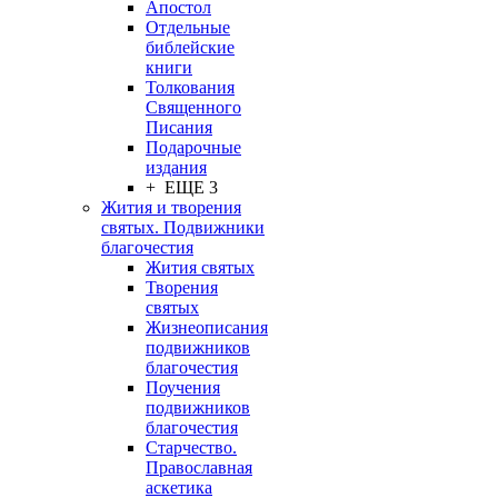
Апостол
Отдельные
библейские
книги
Толкования
Священного
Писания
Подарочные
издания
+ ЕЩЕ 3
Жития и творения
святых. Подвижники
благочестия
Жития святых
Творения
святых
Жизнеописания
подвижников
благочестия
Поучения
подвижников
благочестия
Старчество.
Православная
аскетика