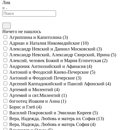
Лик
Ничего не нашлось
Агриппина и Капитолина (
3
)
Адриан и Наталия Никомидийские (
10
)
Александр Невский и Даниил Московский (
3
)
Александр Невский, Александр Свирский, Ирина (
5
)
Алексий, человек Божий и Мария Египетская (
2
)
Андроник Антиохийский и Афанасия (
4
)
Антоний и Феодосий Киево-Печерские (
5
)
Антоний и Феодосий Печерские (
3
)
Арсений Каппадокийский и Паисий Афонский (
4
)
Артемий и Милентий (
4
)
Артемий и свт.Милентий (
1
)
богоотец Иоаким и Анна (
1
)
Борис и Глеб (
4
)
Василий Покровский и Эмилиан Киреев (
5
)
Вера, Надежда, Любовь и матерь их София (
13
)
Вера, Надежда, Любовь и матерь София (
4
)