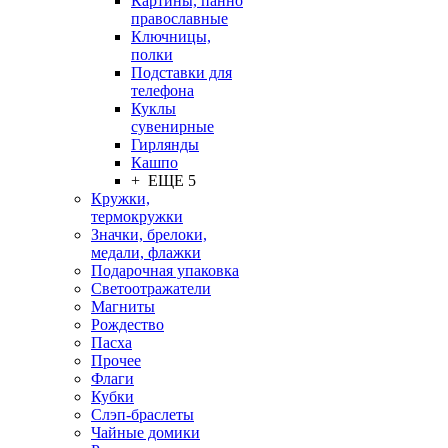
Картины, панно
православные
Ключницы,
полки
Подставки для
телефона
Куклы
сувенирные
Гирлянды
Кашпо
+ ЕЩЕ 5
Кружки,
термокружки
Значки, брелоки,
медали, флажки
Подарочная упаковка
Светоотражатели
Магниты
Рождество
Пасха
Прочее
Флаги
Кубки
Слэп-браслеты
Чайные домики