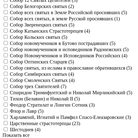
Собор 12 Святых Целителей (
3
)
Собор Белогорских святых (
2
)
Собор всех святых в Земле Российской просиявших (
5
)
Собор всех святых, в земле Русской просиявших (
1
)
Собор Зверенецких святых (
5
)
Собор Катынских Страстотерпцев (
4
)
Собор Кольских святых (
5
)
Собор новомучеников в Бутово пострадавших (
5
)
Собор новомучеников и исповедников Радонежских (
5
)
Собор Новомучеников и Исповедников Российских (
4
)
Собор Оптинских Старцев (
5
)
Собор святых, из ислама в православие обратившихся (
5
)
Собор Симбирских святых (
4
)
Собор Смоленских Святых (
4
)
Собор трех Святителей (
7
)
Спиридон Тримифунтский и Николай Мирликийский (
5
)
Тихон (Белавин) и Николай II (
5
)
Феодор Стратилат и Лонгин Сотник (
3
)
Флор и Лавр (
5
)
Харлампий, Игнатий и Памфил Спасо-Елеазаровские (
3
)
Царственные страстотерпцы (
23
)
Шестоднев (
4
)
Показать все