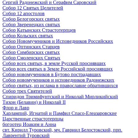
Сергий Радонежский и Серафим Саровский
Собор 12 Святых Целителей
Собор 12 апостолов
Собор Белогорских святых
Собор Зверенецких святых
Собор Катынских Страстотерпцев
Собор Кольских святых
Собор Новомучеников и Исповедников Российских
Собор Оптинских Старцев
Собор Симбирских святых
Собор Смоленских Святых
Собор всех святых, в земле Русской просиявших
Собор всех святых в Земле Российской просиявших
Собор новомучеников в Бутово пострадавших
Собор новомучеников и исповедников Радонежских
Собор святых, из ислама в православие обратившихся
Собор трех Святителей
Спиридон Тримифунтский и Николай Мирликийский
Тихон (Белавин) и Николай II
Флор и Лавр
Харлампий, Игнатий и Памфил Спасо-Елеазаровские
Царственные страстотерпцы
богоотец Иоаким и Анна
свт. Кирилл Туровский, мч. Гавриил Белостокский, прп.
Лаврентий Туровский