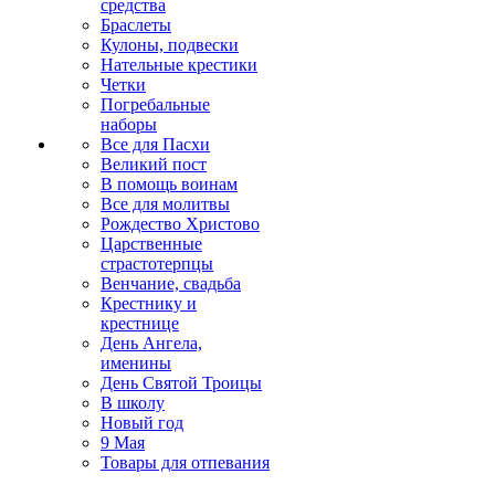
средства
Браслеты
Кулоны, подвески
Нательные крестики
Четки
Погребальные
наборы
Все для Пасхи
Великий пост
В помощь воинам
Все для молитвы
Рождество Христово
Царственные
страстотерпцы
Венчание, свадьба
Крестнику и
крестнице
День Ангела,
именины
День Святой Троицы
В школу
Новый год
9 Мая
Товары для отпевания