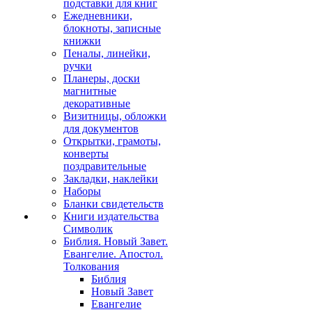
подставки для книг
Ежедневники,
блокноты, записные
книжки
Пеналы, линейки,
ручки
Планеры, доски
магнитные
декоративные
Визитницы, обложки
для документов
Открытки, грамоты,
конверты
поздравительные
Закладки, наклейки
Наборы
Бланки свидетельств
Книги издательства
Символик
Библия. Новый Завет.
Евангелие. Апостол.
Толкования
Библия
Новый Завет
Евангелие