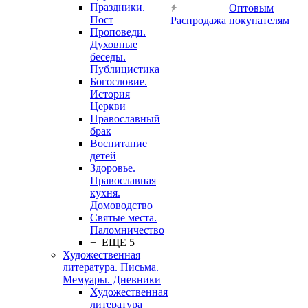
Праздники.
Оптовым
Пост
Распродажа
покупателям
Проповеди.
Духовные
беседы.
Публицистика
Богословие.
История
Церкви
Православный
брак
Воспитание
детей
Здоровье.
Православная
кухня.
Домоводство
Святые места.
Паломничество
+ ЕЩЕ 5
Художественная
литература. Письма.
Мемуары. Дневники
Художественная
литература