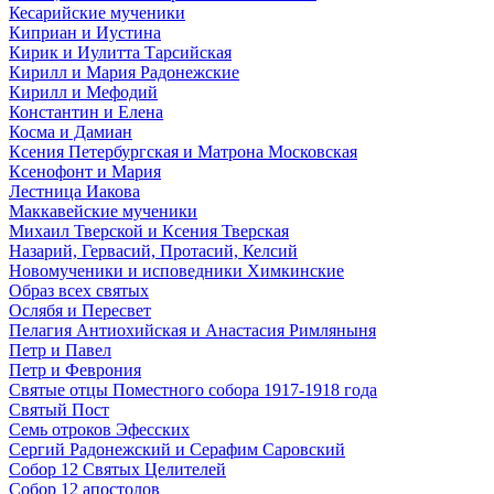
Кесарийские мученики
Киприан и Иустина
Кирик и Иулитта Тарсийская
Кирилл и Мария Радонежские
Кирилл и Мефодий
Константин и Елена
Косма и Дамиан
Ксения Петербургская и Матрона Московская
Ксенофонт и Мария
Лестница Иакова
Маккавейские мученики
Михаил Тверской и Ксения Тверская
Назарий, Гервасий, Протасий, Келсий
Новомученики и исповедники Химкинские
Образ всех святых
Ослябя и Пересвет
Пелагия Антиохийская и Анастасия Римляныня
Петр и Павел
Петр и Феврония
Святые отцы Поместного собора 1917-1918 года
Святый Пост
Семь отроков Эфесских
Сергий Радонежский и Серафим Саровский
Собор 12 Святых Целителей
Собор 12 апостолов