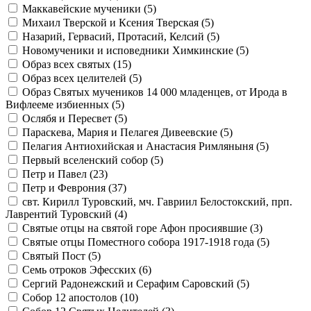
Маккавейские мученики (
5
)
Михаил Тверской и Ксения Тверская (
5
)
Назарий, Гервасий, Протасий, Келсий (
5
)
Новомученики и исповедники Химкинские (
5
)
Образ всех святых (
15
)
Образ всех целителей (
5
)
Образ Святых мучеников 14 000 младенцев, от Ирода в
Вифлееме избиенных (
5
)
Ослябя и Пересвет (
5
)
Параскева, Мария и Пелагея Дивеевские (
5
)
Пелагия Антиохийская и Анастасия Римляныня (
5
)
Первый вселенский собор (
5
)
Петр и Павел (
23
)
Петр и Феврония (
37
)
свт. Кирилл Туровский, мч. Гавриил Белостокский, прп.
Лаврентий Туровский (
4
)
Святые отцы на святой горе Афон просиявшие (
3
)
Святые отцы Поместного собора 1917-1918 года (
5
)
Святый Пост (
5
)
Семь отроков Эфесских (
6
)
Сергий Радонежский и Серафим Саровский (
5
)
Собор 12 апостолов (
10
)