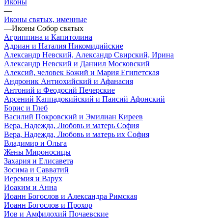
Иконы
—
Иконы святых, именные
—
Иконы Собор святых
Агриппина и Капитолина
Адриан и Наталия Никомидийские
Александр Невский, Александр Свирский, Ирина
Александр Невский и Даниил Московский
Алексий, человек Божий и Мария Египетская
Андроник Антиохийский и Афанасия
Антоний и Феодосий Печерские
Арсений Каппадокийский и Паисий Афонский
Борис и Глеб
Василий Покровский и Эмилиан Киреев
Вера, Надежда, Любовь и матерь София
Вера, Надежда, Любовь и матерь их София
Владимир и Ольга
Жены Мироносицы
Захария и Елисавета
Зосима и Савватий
Иеремия и Варух
Иоаким и Анна
Иоанн Богослов и Александра Римская
Иоанн Богослов и Прохор
Иов и Амфилохий Почаевские