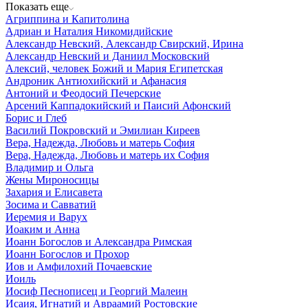
Показать еще
Агриппина и Капитолина
Адриан и Наталия Никомидийские
Александр Невский, Александр Свирский, Ирина
Александр Невский и Даниил Московский
Алексий, человек Божий и Мария Египетская
Андроник Антиохийский и Афанасия
Антоний и Феодосий Печерские
Арсений Каппадокийский и Паисий Афонский
Борис и Глеб
Василий Покровский и Эмилиан Киреев
Вера, Надежда, Любовь и матерь София
Вера, Надежда, Любовь и матерь их София
Владимир и Ольга
Жены Мироносицы
Захария и Елисавета
Зосима и Савватий
Иеремия и Варух
Иоаким и Анна
Иоанн Богослов и Александра Римская
Иоанн Богослов и Прохор
Иов и Амфилохий Почаевские
Иоиль
Иосиф Песнописец и Георгий Малеин
Исаия, Игнатий и Авраамий Ростовские