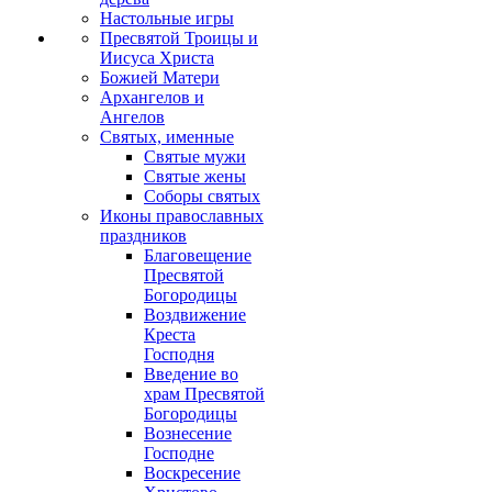
Настольные игры
Пресвятой Троицы и
Иисуса Христа
Божией Матери
Архангелов и
Ангелов
Святых, именные
Святые мужи
Святые жены
Соборы святых
Иконы православных
праздников
Благовещение
Пресвятой
Богородицы
Воздвижение
Креста
Господня
Введение во
храм Пресвятой
Богородицы
Вознесение
Господне
Воскресение