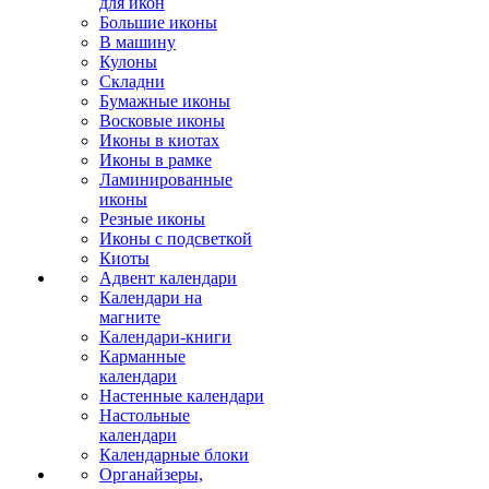
для икон
Большие иконы
В машину
Кулоны
Складни
Бумажные иконы
Восковые иконы
Иконы в киотах
Иконы в рамке
Ламинированные
иконы
Резные иконы
Иконы с подсветкой
Киоты
Адвент календари
Календари на
магните
Календари-книги
Карманные
календари
Настенные календари
Настольные
календари
Календарные блоки
Органайзеры,