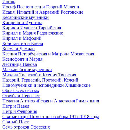
Иоиль
Иосиф Песнописец и Георгий Малеин
Исаия, Игнатий и Авраамий Ростовские
Кесарийские мученики
Киприан и Иустина
Кирик и Иулитта Тарсийская
Кирилл и Мария Радонежские
Кирилл и Мефодий
Константин и Елена
Косма и Дамиан
Ксения Петербургская и Матрона Московская
Ксенофонт и Мария
Лестница Иакова
Маккавейские мученики
Михаил Тверской и Ксения Тверская
Назарий, Гервасий, Протасий, Келсий
Новомученики и исповедники Химкинские
Образ всех святых
Ослябя и Пересвет
Пелагия Антиохийская и Анастасия Римляныня
Петр и Павел
Петр и Феврония
Святые отцы Поместного собора 1917-1918 года
Святый Пост
Семь отроков Эфесских