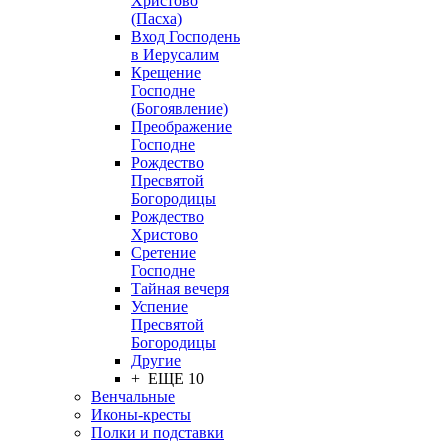
Христово
(Пасха)
Вход Господень
в Иерусалим
Крещение
Господне
(Богоявление)
Преображение
Господне
Рождество
Пресвятой
Богородицы
Рождество
Христово
Сретение
Господне
Тайная вечеря
Успение
Пресвятой
Богородицы
Другие
+ ЕЩЕ 10
Венчальные
Иконы-кресты
Полки и подставки