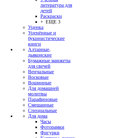
литература для
детей
Раскраски
+ ЕЩЕ 3
Уценка
Уценённые и
букинистические
книги
Алтарные,
дьяконские
Бумажные манжеты
для свечей
Венчальные
Восковые
Вощинные
Для домашней
молитвы
Парафиновые
Смешанные
Специальные
Для дома
Часы
Фоторамки
Фигурки