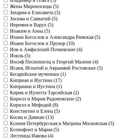
Владимир и Ольга (
5
)
Жены Мироносицы (
5
)
Захария и Елисавета (
3
)
Зосима и Савватий (
5
)
Иеремия и Варух (
5
)
Иоаким и Анна (
5
)
Иоанн Богослов и Александра Римская (
5
)
Иоанн Богослов и Прохор (
10
)
Иов и Амфилохий Почаевские (
4
)
Иоиль (
5
)
Иосиф Песнописец и Георгий Малеин (
4
)
Исаия, Игнатий и Авраамий Ростовские (
5
)
Кесарийские мученики (
1
)
Киприан и Иустина (
17
)
Киприани и Иустина (
1
)
Кирик и Иулитта Тарсийская (
2
)
Кирилл и Мария Радонежские (
2
)
Кирилл и Мефодий (
8
)
Константин и Елена (
5
)
Косма и Дамиан (
13
)
Ксения Петербургская и Матрона Московская (
5
)
Ксенофонт и Мария (
5
)
Лестница Иакова (
4
)