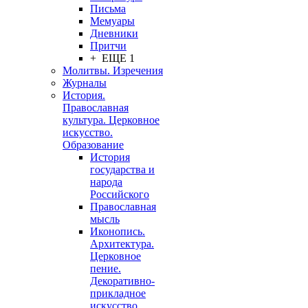
Письма
Мемуары
Дневники
Притчи
+ ЕЩЕ 1
Молитвы. Изречения
Журналы
История.
Православная
культура. Церковное
искусство.
Образование
История
государства и
народа
Российского
Православная
мысль
Иконопись.
Архитектура.
Церковное
пение.
Декоративно-
прикладное
искусство