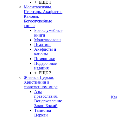
+ ЕЩЕ 1
Молитвословы.
Псалтирь. Акафисты.
Каноны.
Богослужебные
книги
Богослужебные
книги
Молитвословы
Псалтирь
Акафисты и
каноны
Помянники
Подарочные
издания
+ ЕЩЕ 2
Жизнь в Церкви.
Христианин в
современном мире
Азы
православия.
Ка
Воцерковление.
Закон Божий
Таинства
Церкви