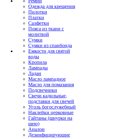
Ремни
Одежда для крещения
Пилотки
Платки
Салфетки
Пояса из ткани с
молитвой
Сумки
Сумки из спанбонда
Емкости для святой
воды
Кропила
Лампады
Ладан
Масло лампадное
Масло для помазания
Подсвечники
Свечи кадильные,
подставки для свечей
Уголь богослужебный
Наклейки церковные
Гайтаны (шнурки на
шею)
Аналои
Дезинфицирующие