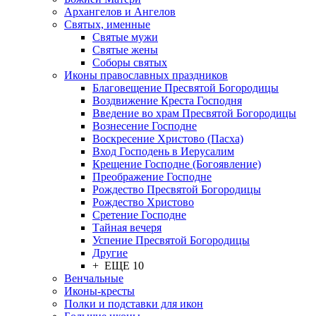
Архангелов и Ангелов
Святых, именные
Святые мужи
Святые жены
Соборы святых
Иконы православных праздников
Благовещение Пресвятой Богородицы
Воздвижение Креста Господня
Введение во храм Пресвятой Богородицы
Вознесение Господне
Воскресение Христово (Пасха)
Вход Господень в Иерусалим
Крещение Господне (Богоявление)
Преображение Господне
Рождество Пресвятой Богородицы
Рождество Христово
Сретение Господне
Тайная вечеря
Успение Пресвятой Богородицы
Другие
+ ЕЩЕ 10
Венчальные
Иконы-кресты
Полки и подставки для икон