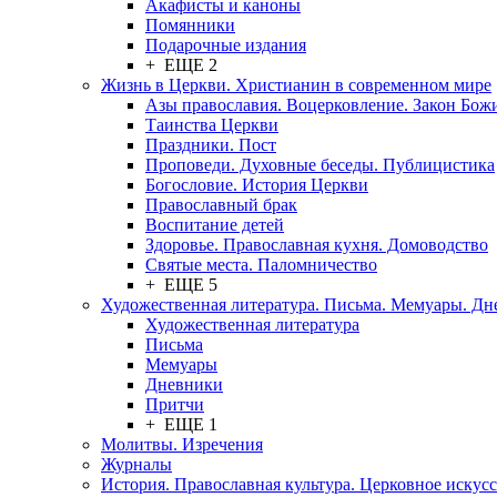
Акафисты и каноны
Помянники
Подарочные издания
+ ЕЩЕ 2
Жизнь в Церкви. Христианин в современном мире
Азы православия. Воцерковление. Закон Бож
Таинства Церкви
Праздники. Пост
Проповеди. Духовные беседы. Публицистика
Богословие. История Церкви
Православный брак
Воспитание детей
Здоровье. Православная кухня. Домоводство
Святые места. Паломничество
+ ЕЩЕ 5
Художественная литература. Письма. Мемуары. Д
Художественная литература
Письма
Мемуары
Дневники
Притчи
+ ЕЩЕ 1
Молитвы. Изречения
Журналы
История. Православная культура. Церковное искусс