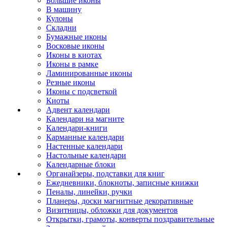
Большие иконы
В машину
Кулоны
Складни
Бумажные иконы
Восковые иконы
Иконы в киотах
Иконы в рамке
Ламинированные иконы
Резные иконы
Иконы с подсветкой
Киоты
Адвент календари
Календари на магните
Календари-книги
Карманные календари
Настенные календари
Настольные календари
Календарные блоки
Органайзеры, подставки для книг
Ежедневники, блокноты, записные книжки
Пеналы, линейки, ручки
Планеры, доски магнитные декоративные
Визитницы, обложки для документов
Открытки, грамоты, конверты поздравительные