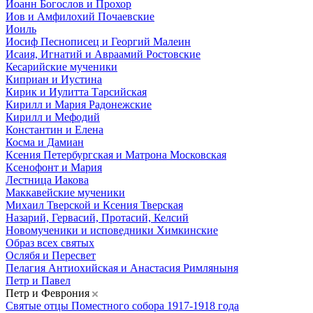
Иоанн Богослов и Прохор
Иов и Амфилохий Почаевские
Иоиль
Иосиф Песнописец и Георгий Малеин
Исаия, Игнатий и Авраамий Ростовские
Кесарийские мученики
Киприан и Иустина
Кирик и Иулитта Тарсийская
Кирилл и Мария Радонежские
Кирилл и Мефодий
Константин и Елена
Косма и Дамиан
Ксения Петербургская и Матрона Московская
Ксенофонт и Мария
Лестница Иакова
Маккавейские мученики
Михаил Тверской и Ксения Тверская
Назарий, Гервасий, Протасий, Келсий
Новомученики и исповедники Химкинские
Образ всех святых
Ослябя и Пересвет
Пелагия Антиохийская и Анастасия Римляныня
Петр и Павел
Петр и Феврония
Святые отцы Поместного собора 1917-1918 года