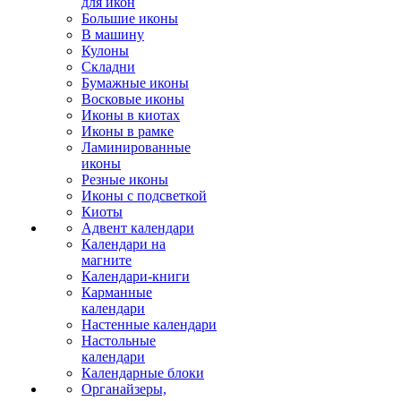
для икон
Большие иконы
В машину
Кулоны
Складни
Бумажные иконы
Восковые иконы
Иконы в киотах
Иконы в рамке
Ламинированные
иконы
Резные иконы
Иконы с подсветкой
Киоты
Адвент календари
Календари на
магните
Календари-книги
Карманные
календари
Настенные календари
Настольные
календари
Календарные блоки
Органайзеры,