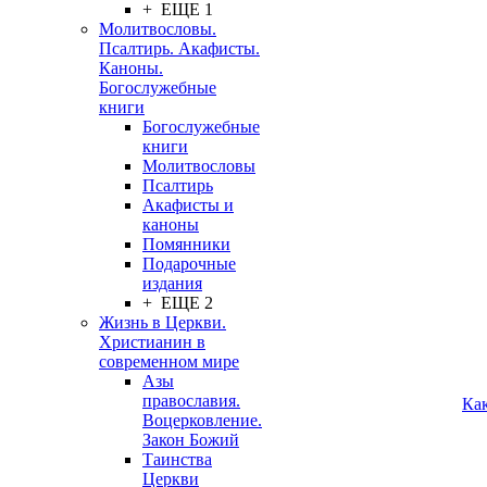
+ ЕЩЕ 1
Молитвословы.
Псалтирь. Акафисты.
Каноны.
Богослужебные
книги
Богослужебные
книги
Молитвословы
Псалтирь
Акафисты и
каноны
Помянники
Подарочные
издания
+ ЕЩЕ 2
Жизнь в Церкви.
Христианин в
современном мире
Азы
православия.
Ка
Воцерковление.
Закон Божий
Таинства
Церкви