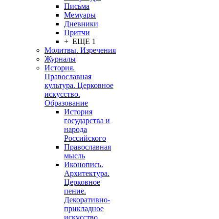
Письма
Мемуары
Дневники
Притчи
+ ЕЩЕ 1
Молитвы. Изречения
Журналы
История.
Православная
культура. Церковное
искусство.
Образование
История
государства и
народа
Российского
Православная
мысль
Иконопись.
Архитектура.
Церковное
пение.
Декоративно-
прикладное
искусство