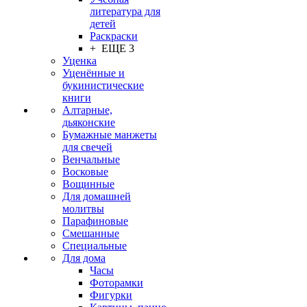
литература для
детей
Раскраски
+ ЕЩЕ 3
Уценка
Уценённые и
букинистические
книги
Алтарные,
дьяконские
Бумажные манжеты
для свечей
Венчальные
Восковые
Вощинные
Для домашней
молитвы
Парафиновые
Смешанные
Специальные
Для дома
Часы
Фоторамки
Фигурки