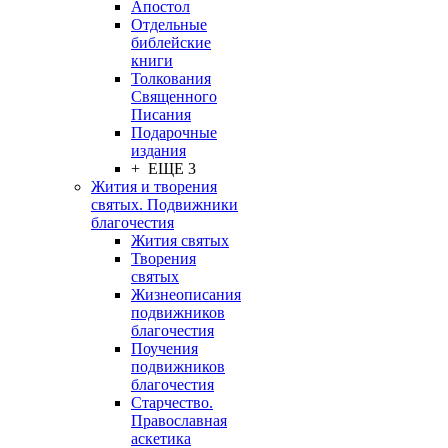
Апостол
Отдельные
библейские
книги
Толкования
Священного
Писания
Подарочные
издания
+ ЕЩЕ 3
Жития и творения
святых. Подвижники
благочестия
Жития святых
Творения
святых
Жизнеописания
подвижников
благочестия
Поучения
подвижников
благочестия
Старчество.
Православная
аскетика