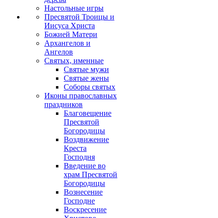
Настольные игры
Пресвятой Троицы и
Иисуса Христа
Божией Матери
Архангелов и
Ангелов
Святых, именные
Святые мужи
Святые жены
Соборы святых
Иконы православных
праздников
Благовещение
Пресвятой
Богородицы
Воздвижение
Креста
Господня
Введение во
храм Пресвятой
Богородицы
Вознесение
Господне
Воскресение