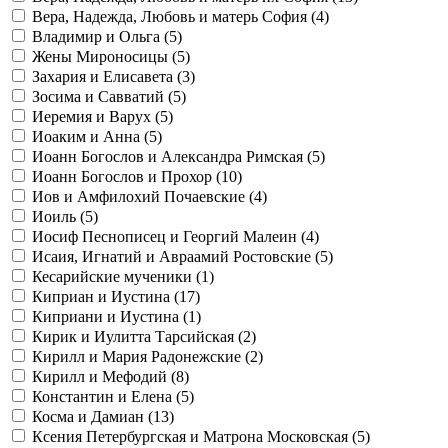
Вера, Надежда, Любовь и матерь София (
4
)
Владимир и Ольга (
5
)
Жены Мироносицы (
5
)
Захария и Елисавета (
3
)
Зосима и Савватий (
5
)
Иеремия и Варух (
5
)
Иоаким и Анна (
5
)
Иоанн Богослов и Александра Римская (
5
)
Иоанн Богослов и Прохор (
10
)
Иов и Амфилохий Почаевские (
4
)
Иоиль (
5
)
Иосиф Песнописец и Георгий Малеин (
4
)
Исаия, Игнатий и Авраамий Ростовские (
5
)
Кесарийские мученики (
1
)
Киприан и Иустина (
17
)
Киприани и Иустина (
1
)
Кирик и Иулитта Тарсийская (
2
)
Кирилл и Мария Радонежские (
2
)
Кирилл и Мефодий (
8
)
Константин и Елена (
5
)
Косма и Дамиан (
13
)
Ксения Петербургская и Матрона Московская (
5
)