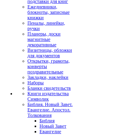
подставки для книг
Ежедневники,
блокноты, записные
книжки
Пеналы, линейки,
ручки
Планеры, доски
магнитные
декоративные
Визитницы, обложки
для документов
Открытки, грамоты,
конверты
поздравительные
Закладки, наклейки
Наборы
Бланки свидетельств
Книги издательства
Символик
Библия. Новый Завет.
Евангелие. Апостол.
Толкования
Библия
Новый Завет
Евангелие