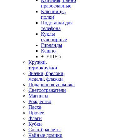
Картины, панно
православные
Ключницы,
полки
Подставки для
телефона
Куклы
сувенирные
Гирлянды
Кашпо
+ ЕЩЕ 5
Кружки,
термокружки
Значки, брелоки,
медали, флажки
Подарочная упаковка
Светоотражатели
Магниты
Рождество
Пасха
Прочее
Флаги
Кубки
Слэп-браслеты
Чайные домики