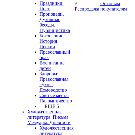
Праздники.
Оптовым
Пост
Распродажа
покупателям
Проповеди.
Духовные
беседы.
Публицистика
Богословие.
История
Церкви
Православный
брак
Воспитание
детей
Здоровье.
Православная
кухня.
Домоводство
Святые места.
Паломничество
+ ЕЩЕ 5
Художественная
литература. Письма.
Мемуары. Дневники
Художественная
литература