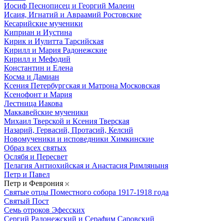
Иосиф Песнописец и Георгий Малеин
Исаия, Игнатий и Авраамий Ростовские
Кесарийские мученики
Киприан и Иустина
Кирик и Иулитта Тарсийская
Кирилл и Мария Радонежские
Кирилл и Мефодий
Константин и Елена
Косма и Дамиан
Ксения Петербургская и Матрона Московская
Ксенофонт и Мария
Лестница Иакова
Маккавейские мученики
Михаил Тверской и Ксения Тверская
Назарий, Гервасий, Протасий, Келсий
Новомученики и исповедники Химкинские
Образ всех святых
Ослябя и Пересвет
Пелагия Антиохийская и Анастасия Римляныня
Петр и Павел
Петр и Феврония
Святые отцы Поместного собора 1917-1918 года
Святый Пост
Семь отроков Эфесских
Сергий Радонежский и Серафим Саровский