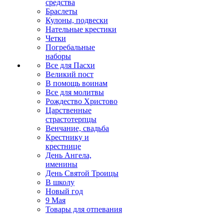
средства
Браслеты
Кулоны, подвески
Нательные крестики
Четки
Погребальные
наборы
Все для Пасхи
Великий пост
В помощь воинам
Все для молитвы
Рождество Христово
Царственные
страстотерпцы
Венчание, свадьба
Крестнику и
крестнице
День Ангела,
именины
День Святой Троицы
В школу
Новый год
9 Мая
Товары для отпевания