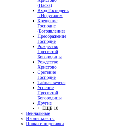
Христово
(Пасха)
Вход Господень
в Иерусалим
Крещение
Господне
(Богоявление)
Преображение
Господне
Рождество
Пресвятой
Богородицы
Рождество
Христово
Сретение
Господне
Тайная вечеря
Успение
Пресвятой
Богородицы
Другие
+ ЕЩЕ 10
Венчальные
Иконы-кресты
Полки и подставки