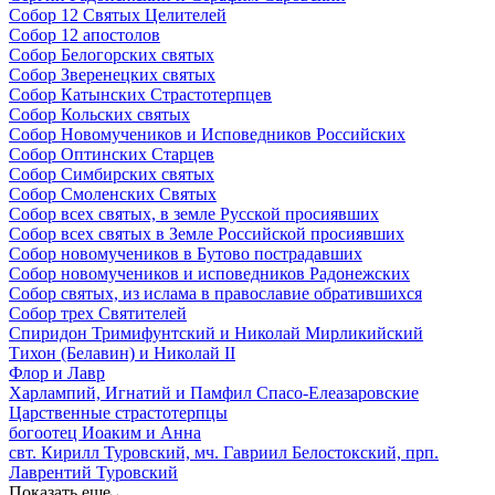
Собор 12 Святых Целителей
Собор 12 апостолов
Собор Белогорских святых
Собор Зверенецких святых
Собор Катынских Страстотерпцев
Собор Кольских святых
Собор Новомучеников и Исповедников Российских
Собор Оптинских Старцев
Собор Симбирских святых
Собор Смоленских Святых
Собор всех святых, в земле Русской просиявших
Собор всех святых в Земле Российской просиявших
Собор новомучеников в Бутово пострадавших
Собор новомучеников и исповедников Радонежских
Собор святых, из ислама в православие обратившихся
Собор трех Святителей
Спиридон Тримифунтский и Николай Мирликийский
Тихон (Белавин) и Николай II
Флор и Лавр
Харлампий, Игнатий и Памфил Спасо-Елеазаровские
Царственные страстотерпцы
богоотец Иоаким и Анна
свт. Кирилл Туровский, мч. Гавриил Белостокский, прп.
Лаврентий Туровский
Показать еще