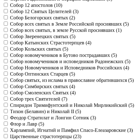
Собор 12 апостолов (
10
)
Собор 12 Святых Целителей (
3
)
Собор Белогорских святых (
2
)
Собор всех святых в Земле Российской просиявших (
5
)
Собор всех святых, в земле Русской просиявших (
1
)
Собор Зверенецких святых (
5
)
Собор Катынских Страстотерпцев (
4
)
Собор Кольских святых (
5
)
Собор новомучеников в Бутово пострадавших (
5
)
Собор новомучеников и исповедников Радонежских (
5
)
Собор Новомучеников и Исповедников Российских (
4
)
Собор Оптинских Старцев (
5
)
Собор святых, из ислама в православие обратившихся (
5
)
Собор Симбирских святых (
4
)
Собор Смоленских Святых (
4
)
Собор трех Святителей (
7
)
Спиридон Тримифунтский и Николай Мирликийский (
5
)
Тихон (Белавин) и Николай II (
5
)
Феодор Стратилат и Лонгин Сотник (
3
)
Флор и Лавр (
5
)
Харлампий, Игнатий и Памфил Спасо-Елеазаровские (
3
)
Царственные страстотерпцы (
23
)