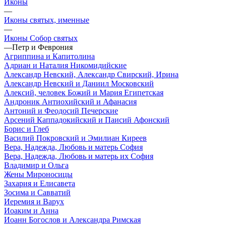
Иконы
—
Иконы святых, именные
—
Иконы Собор святых
—
Петр и Феврония
Агриппина и Капитолина
Адриан и Наталия Никомидийские
Александр Невский, Александр Свирский, Ирина
Александр Невский и Даниил Московский
Алексий, человек Божий и Мария Египетская
Андроник Антиохийский и Афанасия
Антоний и Феодосий Печерские
Арсений Каппадокийский и Паисий Афонский
Борис и Глеб
Василий Покровский и Эмилиан Киреев
Вера, Надежда, Любовь и матерь София
Вера, Надежда, Любовь и матерь их София
Владимир и Ольга
Жены Мироносицы
Захария и Елисавета
Зосима и Савватий
Иеремия и Варух
Иоаким и Анна
Иоанн Богослов и Александра Римская