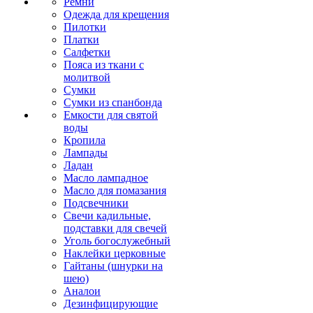
Ремни
Одежда для крещения
Пилотки
Платки
Салфетки
Пояса из ткани с
молитвой
Сумки
Сумки из спанбонда
Емкости для святой
воды
Кропила
Лампады
Ладан
Масло лампадное
Масло для помазания
Подсвечники
Свечи кадильные,
подставки для свечей
Уголь богослужебный
Наклейки церковные
Гайтаны (шнурки на
шею)
Аналои
Дезинфицирующие