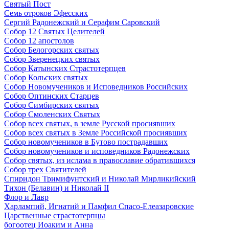
Святый Пост
Семь отроков Эфесских
Сергий Радонежский и Серафим Саровский
Собор 12 Святых Целителей
Собор 12 апостолов
Собор Белогорских святых
Собор Зверенецких святых
Собор Катынских Страстотерпцев
Собор Кольских святых
Собор Новомучеников и Исповедников Российских
Собор Оптинских Старцев
Собор Симбирских святых
Собор Смоленских Святых
Собор всех святых, в земле Русской просиявших
Собор всех святых в Земле Российской просиявших
Собор новомучеников в Бутово пострадавших
Собор новомучеников и исповедников Радонежских
Собор святых, из ислама в православие обратившихся
Собор трех Святителей
Спиридон Тримифунтский и Николай Мирликийский
Тихон (Белавин) и Николай II
Флор и Лавр
Харлампий, Игнатий и Памфил Спасо-Елеазаровские
Царственные страстотерпцы
богоотец Иоаким и Анна