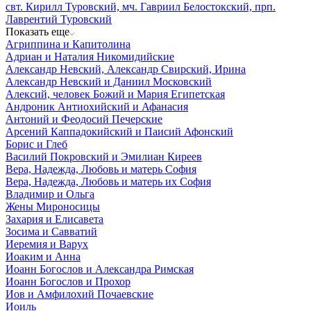
свт. Кирилл Туровский, мч. Гавриил Белостокский, прп.
Лаврентий Туровский
Показать еще
Агриппина и Капитолина
Адриан и Наталия Никомидийские
Александр Невский, Александр Свирский, Ирина
Александр Невский и Даниил Московский
Алексий, человек Божий и Мария Египетская
Андроник Антиохийский и Афанасия
Антоний и Феодосий Печерские
Арсений Каппадокийский и Паисий Афонский
Борис и Глеб
Василий Покровский и Эмилиан Киреев
Вера, Надежда, Любовь и матерь София
Вера, Надежда, Любовь и матерь их София
Владимир и Ольга
Жены Мироносицы
Захария и Елисавета
Зосима и Савватий
Иеремия и Варух
Иоаким и Анна
Иоанн Богослов и Александра Римская
Иоанн Богослов и Прохор
Иов и Амфилохий Почаевские
Иоиль