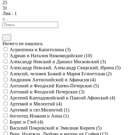
25
31
Лик
: 1
Ничего не нашлось
Агриппина и Капитолина (
3
)
Адриан и Наталия Никомидийские (
10
)
Александр Невский и Даниил Московский (
3
)
Александр Невский, Александр Свирский, Ирина (
5
)
Алексий, человек Божий и Мария Египетская (
2
)
Андроник Антиохийский и Афанасия (
4
)
Антоний и Феодосий Киево-Печерские (
5
)
Антоний и Феодосий Печерские (
3
)
Арсений Каппадокийский и Паисий Афонский (
4
)
Артемий и Милентий (
4
)
Артемий и свт.Милентий (
1
)
богоотец Иоаким и Анна (
1
)
Борис и Глеб (
4
)
Василий Покровский и Эмилиан Киреев (
5
)
Вера, Надежда, Любовь и матерь их София (
13
)