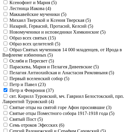
Ксенофонт и Мария (
5
)
Лестница Иакова (
4
)
Маккавейские мученики (
5
)
Михаил Тверской и Ксения Тверская (
5
)
Назарий, Гервасий, Протасий, Келсий (
5
)
Новомученики и исповедники Химкинские (
5
)
Образ всех святых (
15
)
Образ всех целителей (
5
)
Образ Святых мучеников 14 000 младенцев, от Ирода в
Вифлееме избиенных (
5
)
Ослябя и Пересвет (
5
)
Параскева, Мария и Пелагея Дивеевские (
5
)
Пелагия Антиохийская и Анастасия Римляныня (
5
)
Первый вселенский собор (
5
)
Петр и Павел (
23
)
Петр и Феврония (
37
)
свт. Кирилл Туровский, мч. Гавриил Белостокский, прп.
Лаврентий Туровский (
4
)
Святые отцы на святой горе Афон просиявшие (
3
)
Святые отцы Поместного собора 1917-1918 года (
5
)
Святый Пост (
5
)
Семь отроков Эфесских (
6
)
Сергий Радонежский и Серафим Саровский (
5
)