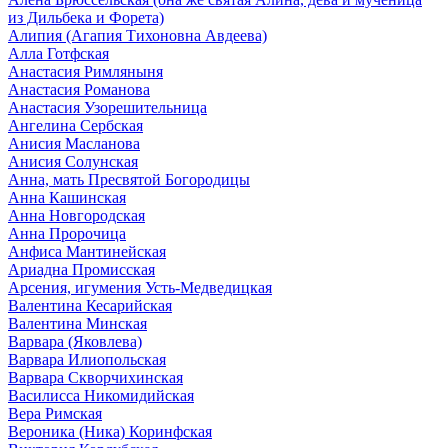
из Дильбека и Форета)
Алипия (Агапия Тихоновна Авдеева)
Алла Готфская
Анастасия Римляныня
Анастасия Романова
Анастасия Узорешительница
Ангелина Сербская
Анисия Масланова
Анисия Солунская
Анна, мать Пресвятой Богородицы
Анна Кашинская
Анна Новгородская
Анна Пророчица
Анфиса Мантинейская
Ариадна Промисская
Арсения, игумения Усть-Медведицкая
Валентина Кесарийская
Валентина Минская
Варвара (Яковлева)
Варвара Илиопольская
Варвара Скворчихинская
Василисса Никомидийская
Вера Римская
Вероника (Ника) Коринфская