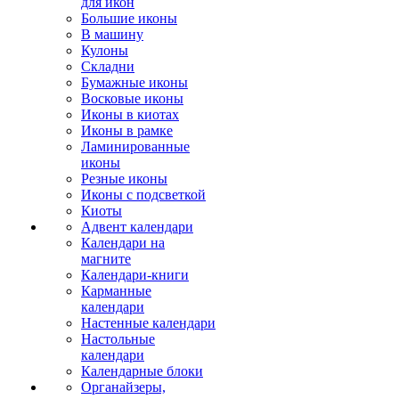
для икон
Большие иконы
В машину
Кулоны
Складни
Бумажные иконы
Восковые иконы
Иконы в киотах
Иконы в рамке
Ламинированные
иконы
Резные иконы
Иконы с подсветкой
Киоты
Адвент календари
Календари на
магните
Календари-книги
Карманные
календари
Настенные календари
Настольные
календари
Календарные блоки
Органайзеры,