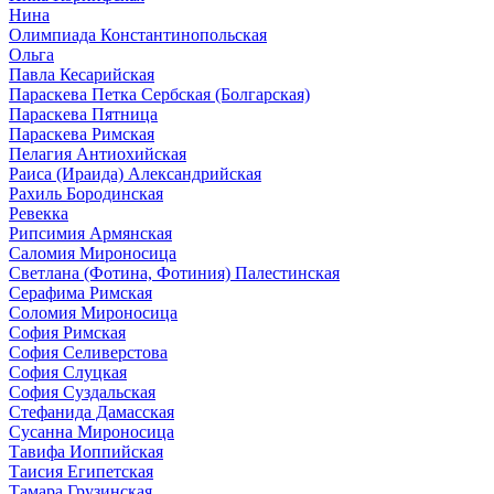
Нина
Олимпиада Константинопольская
Ольга
Павла Кесарийская
Параскева Петка Сербская (Болгарская)
Параскева Пятница
Параскева Римская
Пелагия Антиохийская
Раиса (Ираида) Александрийская
Рахиль Бородинская
Ревекка
Рипсимия Армянская
Саломия Мироносица
Светлана (Фотина, Фотиния) Палестинская
Серафима Римская
Соломия Мироносица
София Римская
София Селиверстова
София Слуцкая
София Суздальская
Стефанида Дамасская
Сусанна Мироносица
Тавифа Иоппийская
Таисия Египетская
Тамара Грузинская