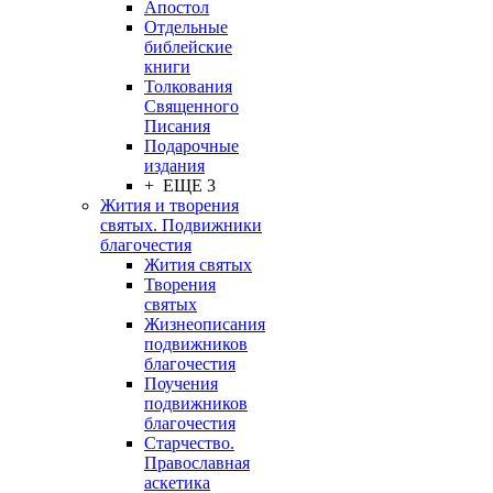
Апостол
Отдельные
библейские
книги
Толкования
Священного
Писания
Подарочные
издания
+ ЕЩЕ 3
Жития и творения
святых. Подвижники
благочестия
Жития святых
Творения
святых
Жизнеописания
подвижников
благочестия
Поучения
подвижников
благочестия
Старчество.
Православная
аскетика