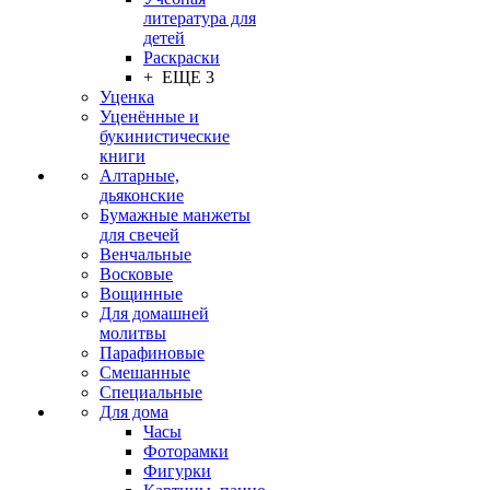
литература для
детей
Раскраски
+ ЕЩЕ 3
Уценка
Уценённые и
букинистические
книги
Алтарные,
дьяконские
Бумажные манжеты
для свечей
Венчальные
Восковые
Вощинные
Для домашней
молитвы
Парафиновые
Смешанные
Специальные
Для дома
Часы
Фоторамки
Фигурки