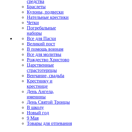
средства
Браслеты
Кулоны, подвески
Нательные крестики
Четки
Погребальные
наборы
Все для Пасхи
Великий пост
В помощь воинам
Все для молитвы
Рождество Христово
Царственные
страстотерпцы
Венчание, свадьба
Крестнику и
крестнице
День Ангела,
именины
День Святой Троицы
В школу
Новый год
9 Мая
Товары для отпевания