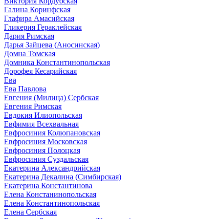
Виктория Кордубская
Галина Коринфская
Глафира Амасийская
Гликерия Гераклейская
Дария Римская
Дарья Зайцева (Аносинская)
Домна Томская
Домника Константинопольская
Дорофея Кесарийская
Ева
Ева Павлова
Евгения (Милица) Сербская
Евгения Римская
Евдокия Илиопольская
Евфимия Всехвальная
Евфросиния Колюпановская
Евфросиния Московская
Евфросиния Полоцкая
Евфросиния Суздальская
Екатерина Александрийская
Екатерина Декалина (Симбирская)
Екатерина Константинова
Елена Констанинопольская
Елена Константинопольская
Елена Сербская