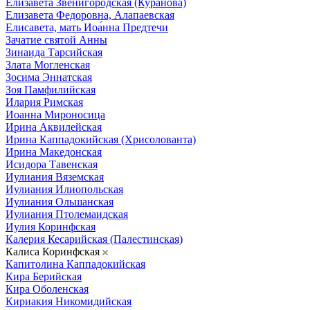
Елизавета Звенигородская (Куранова)
Елизавета Федоровна, Алапаевская
Елисавета, мать Иоа́нна Предтечи
Зачатие святой Анны
Зинаида Тарсийская
Злата Могленская
Зосима Эннатская
Зоя Памфилийская
Илария Римская
Иоанна Мироносица
Ирина Аквилейская
Ирина Каппадокийская (Хрисолованта)
Ирина Македонская
Исидора Тавенская
Иулиания Вяземская
Иулиания Илиопольская
Иулиания Ольшанская
Иулиания Птолемаидская
Иулия Коринфская
Калерия Кесарийская (Палестинская)
Калиса Коринфская
Капитолина Каппадокийская
Кира Берийская
Кира Оболенская
Кириакия Никомидийская