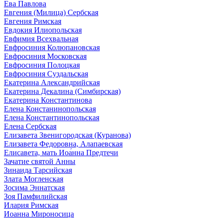
Ева Павлова
Евгения (Милица) Сербская
Евгения Римская
Евдокия Илиопольская
Евфимия Всехвальная
Евфросиния Колюпановская
Евфросиния Московская
Евфросиния Полоцкая
Евфросиния Суздальская
Екатерина Александрийская
Екатерина Декалина (Симбирская)
Екатерина Константинова
Елена Констанинопольская
Елена Константинопольская
Елена Сербская
Елизавета Звенигородская (Куранова)
Елизавета Федоровна, Алапаевская
Елисавета, мать Иоа́нна Предтечи
Зачатие святой Анны
Зинаида Тарсийская
Злата Могленская
Зосима Эннатская
Зоя Памфилийская
Илария Римская
Иоанна Мироносица