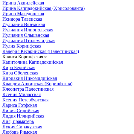
Ирина Аквилейская
Ирина Каппадокийская (Хрисолованта)
Ирина Македонская
Исидора Тавенская
Иулиания Вяземская
Иулиания Илиопольская
Иулиания Ольшанская
Иулиания Птолемаидская
Иулия Коринфская
Калерия Кесарийская (Палестинская)
Калиса Коринфская
Капитолина Каппадокийская
Кира Берийская
Кира Оболенская
Кириакия Никомидийская
Клавдия Анкирская (Коринфская)
Клеопатра Палестинская
Ксения Миласская
Ксения Петербургская
Лариса Готфская
Ливия Сирийская
Лидия Иллирийская
Лия, праматерь
Лукия Сиракузская
Любовь Римская