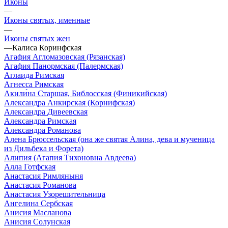
Иконы
—
Иконы святых, именные
—
Иконы святых жен
—
Калиса Коринфская
Агафия Агломазовская (Рязанская)
Агафия Панормская (Палермская)
Аглаида Римская
Агнесса Римская
Акили́на Старшая, Библосская (Финикийская)
Александра Анкирская (Корнифская)
Александра Дивеевская
Александра Римская
Александра Романова
Алена Брюссельская (она же святая Алина, дева и мученица
из Дильбека и Форета)
Алипия (Агапия Тихоновна Авдеева)
Алла Готфская
Анастасия Римляныня
Анастасия Романова
Анастасия Узорешительница
Ангелина Сербская
Анисия Масланова
Анисия Солунская