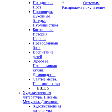
Праздники.
Оптовым
Пост
Распродажа
покупателям
Проповеди.
Духовные
беседы.
Публицистика
Богословие.
История
Церкви
Православный
брак
Воспитание
детей
Здоровье.
Православная
кухня.
Домоводство
Святые места.
Паломничество
+ ЕЩЕ 5
Художественная
литература. Письма.
Мемуары. Дневники
Художественная
литература