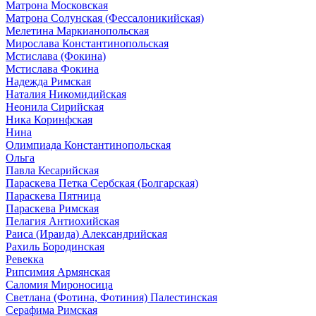
Матрона Московская
Матрона Солунская (Фессалоникийская)
Мелетина Маркианопольская
Мирослава Константинопольская
Мстислава (Фокина)
Мстислава Фокина
Надежда Римская
Наталия Никомидийская
Неонила Сирийская
Ника Коринфская
Нина
Олимпиада Константинопольская
Ольга
Павла Кесарийская
Параскева Петка Сербская (Болгарская)
Параскева Пятница
Параскева Римская
Пелагия Антиохийская
Раиса (Ираида) Александрийская
Рахиль Бородинская
Ревекка
Рипсимия Армянская
Саломия Мироносица
Светлана (Фотина, Фотиния) Палестинская
Серафима Римская