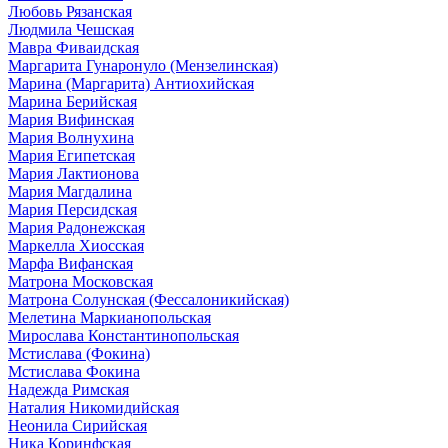
Любовь Рязанская
Людмила Чешская
Мавра Фиваидская
Маргарита Гунаронуло (Мензелинская)
Марина (Маргарита) Антиохийская
Марина Берийская
Мария Вифинская
Мария Волнухина
Мария Египетская
Мария Лактионова
Мария Магдалина
Мария Персидская
Мария Радонежская
Маркелла Хиосская
Марфа Вифанская
Матрона Московская
Матрона Солунская (Фессалоникийская)
Мелетина Маркианопольская
Мирослава Константинопольская
Мстислава (Фокина)
Мстислава Фокина
Надежда Римская
Наталия Никомидийская
Неонила Сирийская
Ника Коринфская