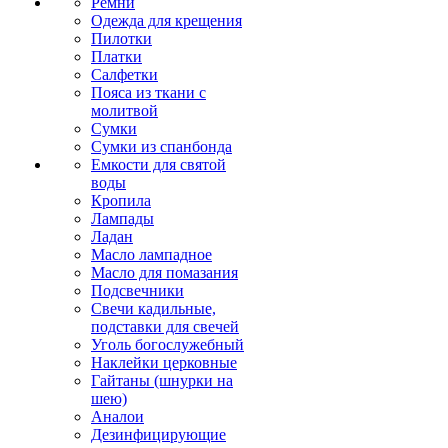
Ремни
Одежда для крещения
Пилотки
Платки
Салфетки
Пояса из ткани с
молитвой
Сумки
Сумки из спанбонда
Емкости для святой
воды
Кропила
Лампады
Ладан
Масло лампадное
Масло для помазания
Подсвечники
Свечи кадильные,
подставки для свечей
Уголь богослужебный
Наклейки церковные
Гайтаны (шнурки на
шею)
Аналои
Дезинфицирующие