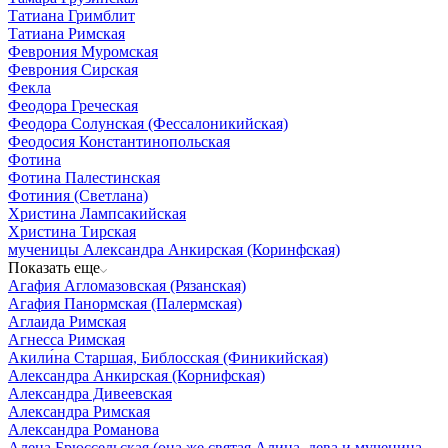
Татиана Гримблит
Татиана Римская
Феврония Муромская
Феврония Сирская
Фекла
Феодора Греческая
Феодора Солунская (Фессалоникийская)
Феодосия Константинопольская
Фотина
Фотина Палестинская
Фотиния (Светлана)
Христина Лампсакийская
Христина Тирская
мученицы Александра Анкирская (Коринфская)
Показать еще
Агафия Агломазовская (Рязанская)
Агафия Панормская (Палермская)
Аглаида Римская
Агнесса Римская
Акили́на Старшая, Библосская (Финикийская)
Александра Анкирская (Корнифская)
Александра Дивеевская
Александра Римская
Александра Романова
Алена Брюссельская (она же святая Алина, дева и мученица