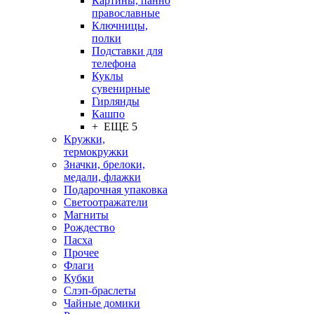
Картины, панно
православные
Ключницы,
полки
Подставки для
телефона
Куклы
сувенирные
Гирлянды
Кашпо
+ ЕЩЕ 5
Кружки,
термокружки
Значки, брелоки,
медали, флажки
Подарочная упаковка
Светоотражатели
Магниты
Рождество
Пасха
Прочее
Флаги
Кубки
Слэп-браслеты
Чайные домики