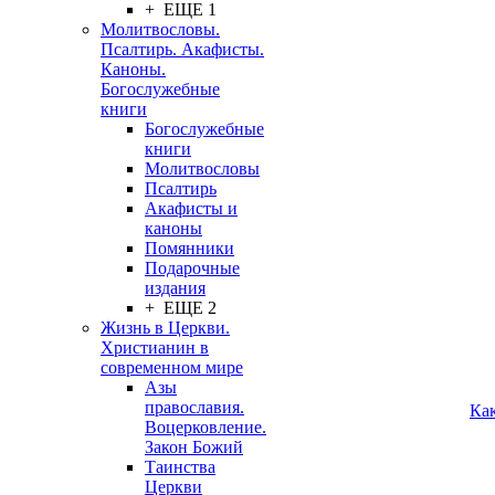
+ ЕЩЕ 1
Молитвословы.
Псалтирь. Акафисты.
Каноны.
Богослужебные
книги
Богослужебные
книги
Молитвословы
Псалтирь
Акафисты и
каноны
Помянники
Подарочные
издания
+ ЕЩЕ 2
Жизнь в Церкви.
Христианин в
современном мире
Азы
православия.
Ка
Воцерковление.
Закон Божий
Таинства
Церкви