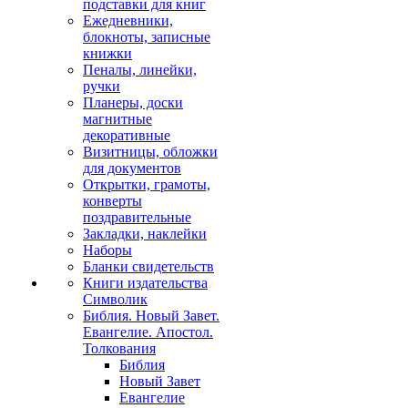
подставки для книг
Ежедневники,
блокноты, записные
книжки
Пеналы, линейки,
ручки
Планеры, доски
магнитные
декоративные
Визитницы, обложки
для документов
Открытки, грамоты,
конверты
поздравительные
Закладки, наклейки
Наборы
Бланки свидетельств
Книги издательства
Символик
Библия. Новый Завет.
Евангелие. Апостол.
Толкования
Библия
Новый Завет
Евангелие