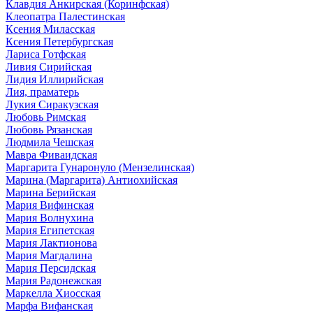
Клавдия Анкирская (Коринфская)
Клеопатра Палестинская
Ксения Миласская
Ксения Петербургская
Лариса Готфская
Ливия Сирийская
Лидия Иллирийская
Лия, праматерь
Лукия Сиракузская
Любовь Римская
Любовь Рязанская
Людмила Чешская
Мавра Фиваидская
Маргарита Гунаронуло (Мензелинская)
Марина (Маргарита) Антиохийская
Марина Берийская
Мария Вифинская
Мария Волнухина
Мария Египетская
Мария Лактионова
Мария Магдалина
Мария Персидская
Мария Радонежская
Маркелла Хиосская
Марфа Вифанская