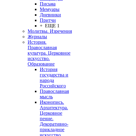
Письма
Мемуары
Дневники
Притчи
+ ЕЩЕ 1
Молитвы. Изречения
Журналы
История.
Православная
культура. Церковное
искусство.
Образование
История
государства и
народа
Российского
Православная
мысль
Иконопись.
Архитектура.
Церковное
пение.
Декоративно-
прикладное
искусство