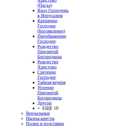
Христово
(Пасха)
Вход Господень
в Иерусалим
Крещение
Господне
(Богоявление)
Преображение
Господне
Рождество
Пресвятой
Богородицы
Рождество
Христово
Сретение
Господне
Тайная вечеря
Успение
Пресвятой
Богородицы
Другие
+ ЕЩЕ 10
Венчальные
Иконы-кресты
Полки и подставки