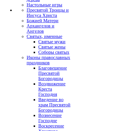
Настольные игры
Пресвятой Троицы и
Иисуса Христа
Божией Матери
Архангелов и
Ангелов
Святых, именные
Святые мужи
Святые жены
Соборы святых
Иконы православных
праздников
Благовещение
Пресвятой
Богородицы
Воздвижение
Креста
Господня
Введение во
храм Пресвятой
Богородицы
Вознесение
Господне
Воскресение