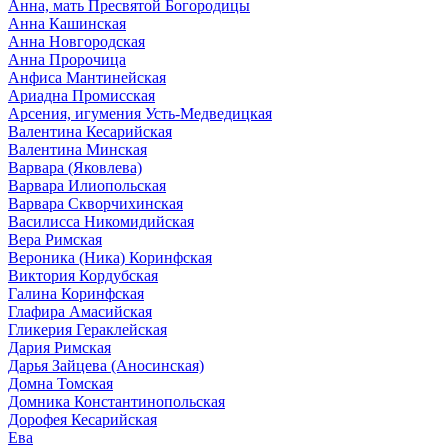
Анна, мать Пресвятой Богородицы
Анна Кашинская
Анна Новгородская
Анна Пророчица
Анфиса Мантинейская
Ариадна Промисская
Арсения, игумения Усть-Медведицкая
Валентина Кесарийская
Валентина Минская
Варвара (Яковлева)
Варвара Илиопольская
Варвара Скворчихинская
Василисса Никомидийская
Вера Римская
Вероника (Ника) Коринфская
Виктория Кордубская
Галина Коринфская
Глафира Амасийская
Гликерия Гераклейская
Дария Римская
Дарья Зайцева (Аносинская)
Домна Томская
Домника Константинопольская
Дорофея Кесарийская
Ева