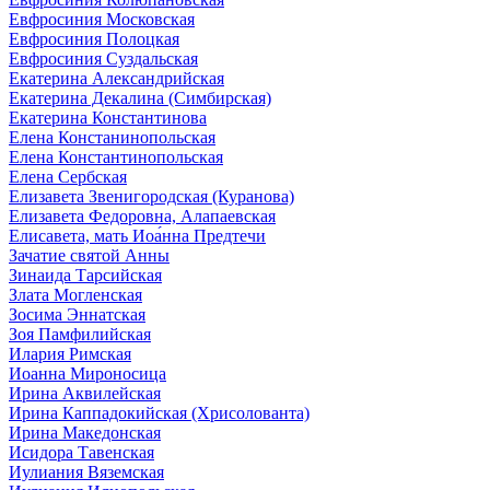
Евфросиния Московская
Евфросиния Полоцкая
Евфросиния Суздальская
Екатерина Александрийская
Екатерина Декалина (Симбирская)
Екатерина Константинова
Елена Констанинопольская
Елена Константинопольская
Елена Сербская
Елизавета Звенигородская (Куранова)
Елизавета Федоровна, Алапаевская
Елисавета, мать Иоа́нна Предтечи
Зачатие святой Анны
Зинаида Тарсийская
Злата Могленская
Зосима Эннатская
Зоя Памфилийская
Илария Римская
Иоанна Мироносица
Ирина Аквилейская
Ирина Каппадокийская (Хрисолованта)
Ирина Македонская
Исидора Тавенская
Иулиания Вяземская