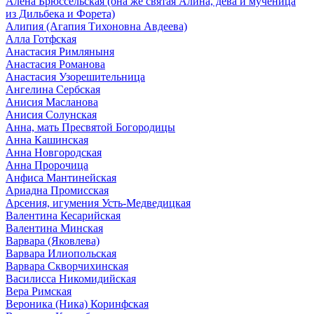
Алена Брюссельская (она же святая Алина, дева и мученица
из Дильбека и Форета)
Алипия (Агапия Тихоновна Авдеева)
Алла Готфская
Анастасия Римляныня
Анастасия Романова
Анастасия Узорешительница
Ангелина Сербская
Анисия Масланова
Анисия Солунская
Анна, мать Пресвятой Богородицы
Анна Кашинская
Анна Новгородская
Анна Пророчица
Анфиса Мантинейская
Ариадна Промисская
Арсения, игумения Усть-Медведицкая
Валентина Кесарийская
Валентина Минская
Варвара (Яковлева)
Варвара Илиопольская
Варвара Скворчихинская
Василисса Никомидийская
Вера Римская
Вероника (Ника) Коринфская