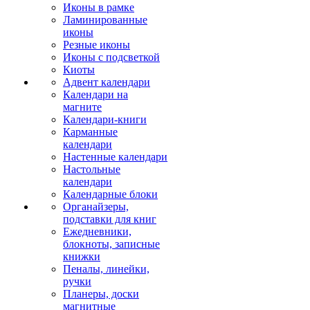
Иконы в рамке
Ламинированные
иконы
Резные иконы
Иконы с подсветкой
Киоты
Адвент календари
Календари на
магните
Календари-книги
Карманные
календари
Настенные календари
Настольные
календари
Календарные блоки
Органайзеры,
подставки для книг
Ежедневники,
блокноты, записные
книжки
Пеналы, линейки,
ручки
Планеры, доски
магнитные