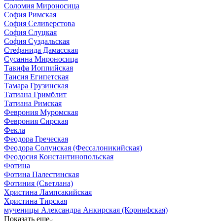
Соломия Мироносица
София Римская
София Селиверстова
София Слуцкая
София Суздальская
Стефанида Дамасская
Сусанна Мироносица
Тавифа Иоппийская
Таисия Египетская
Тамара Грузинская
Татиана Гримблит
Татиана Римская
Феврония Муромская
Феврония Сирская
Фекла
Феодора Греческая
Феодора Солунская (Фессалоникийская)
Феодосия Константинопольская
Фотина
Фотина Палестинская
Фотиния (Светлана)
Христина Лампсакийская
Христина Тирская
мученицы Александра Анкирская (Коринфская)
Показать еще