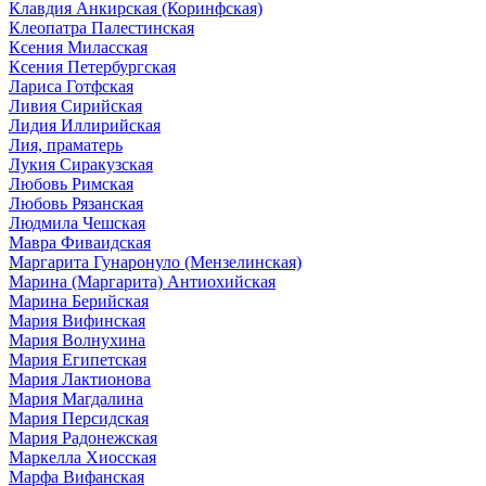
Клавдия Анкирская (Коринфская)
Клеопатра Палестинская
Ксения Миласская
Ксения Петербургская
Лариса Готфская
Ливия Сирийская
Лидия Иллирийская
Лия, праматерь
Лукия Сиракузская
Любовь Римская
Любовь Рязанская
Людмила Чешская
Мавра Фиваидская
Маргарита Гунаронуло (Мензелинская)
Марина (Маргарита) Антиохийская
Марина Берийская
Мария Вифинская
Мария Волнухина
Мария Египетская
Мария Лактионова
Мария Магдалина
Мария Персидская
Мария Радонежская
Маркелла Хиосская
Марфа Вифанская