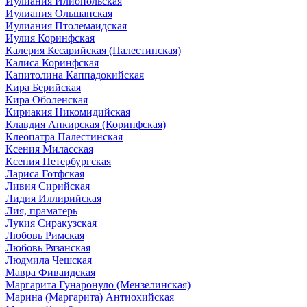
Иулиания Илиопольская
Иулиания Ольшанская
Иулиания Птолемаидская
Иулия Коринфская
Калерия Кесарийская (Палестинская)
Калиса Коринфская
Капитолина Каппадокийская
Кира Берийская
Кира Оболенская
Кириакия Никомидийская
Клавдия Анкирская (Коринфская)
Клеопатра Палестинская
Ксения Миласская
Ксения Петербургская
Лариса Готфская
Ливия Сирийская
Лидия Иллирийская
Лия, праматерь
Лукия Сиракузская
Любовь Римская
Любовь Рязанская
Людмила Чешская
Мавра Фиваидская
Маргарита Гунаронуло (Мензелинская)
Марина (Маргарита) Антиохийская