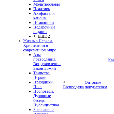
Молитвословы
Псалтирь
Акафисты и
каноны
Помянники
Подарочные
издания
+ ЕЩЕ 2
Жизнь в Церкви.
Христианин в
современном мире
Азы
православия.
Ка
Воцерковление.
Закон Божий
Таинства
Церкви
Праздники.
Оптовым
Пост
Распродажа
покупателям
Проповеди.
Духовные
беседы.
Публицистика
Богословие.