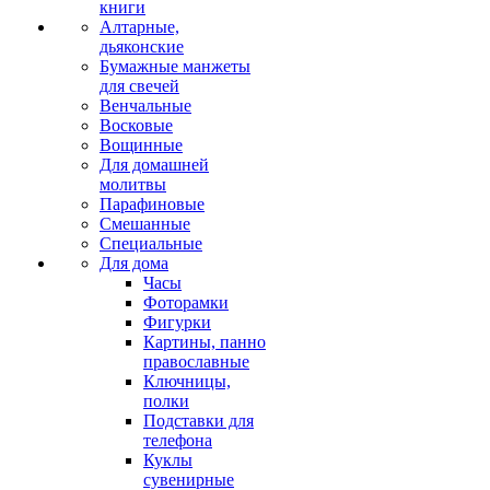
книги
Алтарные,
дьяконские
Бумажные манжеты
для свечей
Венчальные
Восковые
Вощинные
Для домашней
молитвы
Парафиновые
Смешанные
Специальные
Для дома
Часы
Фоторамки
Фигурки
Картины, панно
православные
Ключницы,
полки
Подставки для
телефона
Куклы
сувенирные