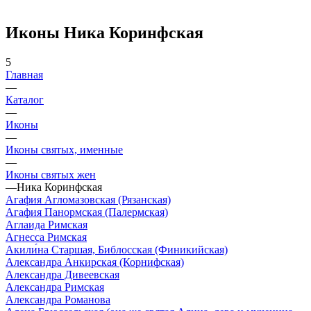
Иконы Ника Коринфская
5
Главная
—
Каталог
—
Иконы
—
Иконы святых, именные
—
Иконы святых жен
—
Ника Коринфская
Агафия Агломазовская (Рязанская)
Агафия Панормская (Палермская)
Аглаида Римская
Агнесса Римская
Акили́на Старшая, Библосская (Финикийская)
Александра Анкирская (Корнифская)
Александра Дивеевская
Александра Римская
Александра Романова