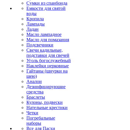
Сумки из спанбонда
Емкости для святой
воды
Кропила
Лампады
Ладан
Масло лампадное
Масло для помазания
Подсвечники
Свечи кадильные,
подставки для свечей
Уголь богослужебный
Наклейки церковные
Гайтаны (шнурки на
шею)
Аналои
Дезинфицирующие
средства
Браслеты
Кулоны, подвески
Нательные крестики
Четки
Погребальные
наборы
Все для Пасхи