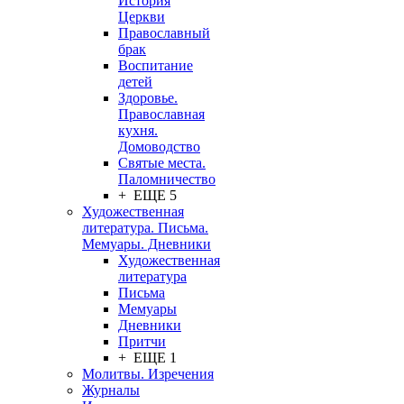
История
Церкви
Православный
брак
Воспитание
детей
Здоровье.
Православная
кухня.
Домоводство
Святые места.
Паломничество
+ ЕЩЕ 5
Художественная
литература. Письма.
Мемуары. Дневники
Художественная
литература
Письма
Мемуары
Дневники
Притчи
+ ЕЩЕ 1
Молитвы. Изречения
Журналы