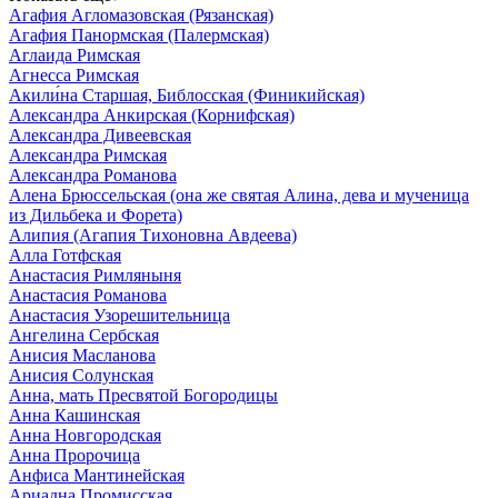
Агафия Агломазовская (Рязанская)
Агафия Панормская (Палермская)
Аглаида Римская
Агнесса Римская
Акили́на Старшая, Библосская (Финикийская)
Александра Анкирская (Корнифская)
Александра Дивеевская
Александра Римская
Александра Романова
Алена Брюссельская (она же святая Алина, дева и мученица
из Дильбека и Форета)
Алипия (Агапия Тихоновна Авдеева)
Алла Готфская
Анастасия Римляныня
Анастасия Романова
Анастасия Узорешительница
Ангелина Сербская
Анисия Масланова
Анисия Солунская
Анна, мать Пресвятой Богородицы
Анна Кашинская
Анна Новгородская
Анна Пророчица
Анфиса Мантинейская
Ариадна Промисская