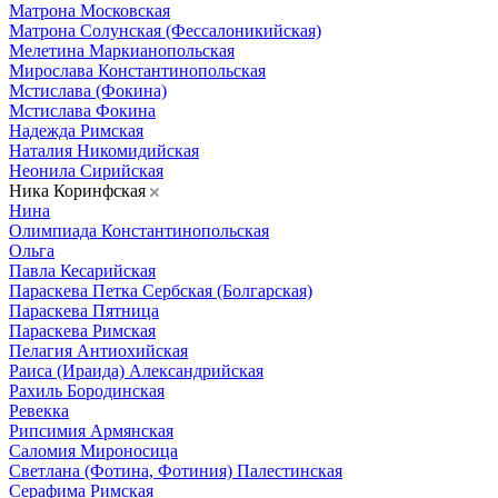
Матрона Московская
Матрона Солунская (Фессалоникийская)
Мелетина Маркианопольская
Мирослава Константинопольская
Мстислава (Фокина)
Мстислава Фокина
Надежда Римская
Наталия Никомидийская
Неонила Сирийская
Ника Коринфская
Нина
Олимпиада Константинопольская
Ольга
Павла Кесарийская
Параскева Петка Сербская (Болгарская)
Параскева Пятница
Параскева Римская
Пелагия Антиохийская
Раиса (Ираида) Александрийская
Рахиль Бородинская
Ревекка
Рипсимия Армянская
Саломия Мироносица
Светлана (Фотина, Фотиния) Палестинская
Серафима Римская