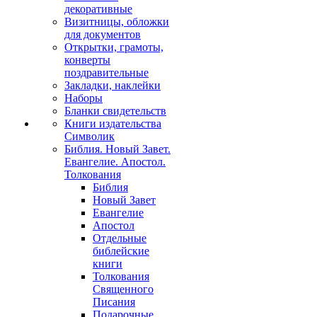
декоративные
Визитницы, обложки
для документов
Открытки, грамоты,
конверты
поздравительные
Закладки, наклейки
Наборы
Бланки свидетельств
Книги издательства
Символик
Библия. Новый Завет.
Евангелие. Апостол.
Толкования
Библия
Новый Завет
Евангелие
Апостол
Отдельные
библейские
книги
Толкования
Священного
Писания
Подарочные