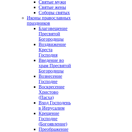
Святые мужи
Святые жены
Соборы святых
Иконы православных
праздников
Благовещение
Пресвятой
Богородицы
Воздвижение
Креста
Господня
Введение во
храм Пресвятой
Богородицы
Вознесение
Господне
Воскресение
Христово
(Пасха)
Вход Господень
в Иерусалим
Крещение
Господне
(Богоявление)
Преображение