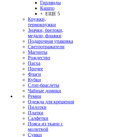
Гирлянды
Кашпо
+ ЕЩЕ 5
Кружки,
термокружки
Значки, брелоки,
медали, флажки
Подарочная упаковка
Светоотражатели
Магниты
Рождество
Пасха
Прочее
Флаги
Кубки
Слэп-браслеты
Чайные домики
Ремни
Одежда для крещения
Пилотки
Платки
Салфетки
Пояса из ткани с
молитвой
Сумки