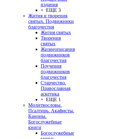
издания
+ ЕЩЕ 3
Жития и творения
святых. Подвижники
благочестия
Жития святых
Творения
святых
Жизнеописания
подвижников
благочестия
Поучения
подвижников
благочестия
Старчество.
Православная
аскетика
+ ЕЩЕ 1
Молитвословы.
Псалтирь. Акафисты.
Каноны.
Богослужебные
книги
Богослужебные
книги