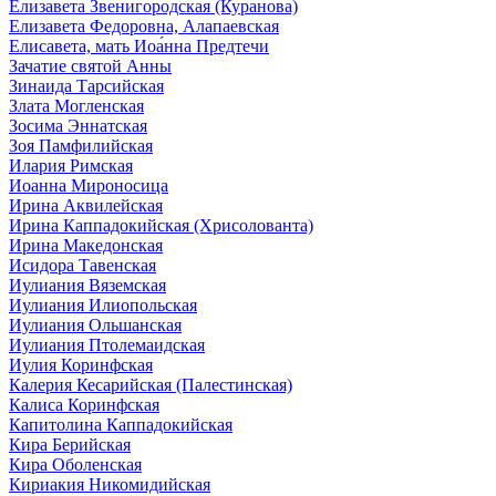
Елизавета Звенигородская (Куранова)
Елизавета Федоровна, Алапаевская
Елисавета, мать Иоа́нна Предтечи
Зачатие святой Анны
Зинаида Тарсийская
Злата Могленская
Зосима Эннатская
Зоя Памфилийская
Илария Римская
Иоанна Мироносица
Ирина Аквилейская
Ирина Каппадокийская (Хрисолованта)
Ирина Македонская
Исидора Тавенская
Иулиания Вяземская
Иулиания Илиопольская
Иулиания Ольшанская
Иулиания Птолемаидская
Иулия Коринфская
Калерия Кесарийская (Палестинская)
Калиса Коринфская
Капитолина Каппадокийская
Кира Берийская
Кира Оболенская
Кириакия Никомидийская