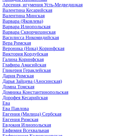
Арсения, игумения Усть-Медведицкая
Валентина Кесарийская
Валентина Минская
Варвара (Яковлева)
Варвара Илиопольская
Варвара Скворчихинская
Василисса Никомидийская
Вера Римская
Вероника (Ника) Коринфская
Виктория Кордубская
Галина Коринфская
Глафира Амасийская
Гликерия Гераклейская
Дария Римская
Дарья Зайцева (Аносинская)
Домна Томская
Домника Константинопольская
Дорофея Кесарийская
Ева
Ева Павлова
Евгения (Милица) Сербская
Евгения Римская
Евдокия Илиопольская
Евфимия Всехвальная
Евфросиния Колюпановская