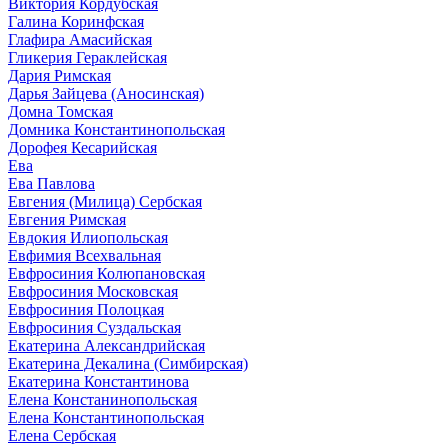
Виктория Кордубская
Галина Коринфская
Глафира Амасийская
Гликерия Гераклейская
Дария Римская
Дарья Зайцева (Аносинская)
Домна Томская
Домника Константинопольская
Дорофея Кесарийская
Ева
Ева Павлова
Евгения (Милица) Сербская
Евгения Римская
Евдокия Илиопольская
Евфимия Всехвальная
Евфросиния Колюпановская
Евфросиния Московская
Евфросиния Полоцкая
Евфросиния Суздальская
Екатерина Александрийская
Екатерина Декалина (Симбирская)
Екатерина Константинова
Елена Констанинопольская
Елена Константинопольская
Елена Сербская