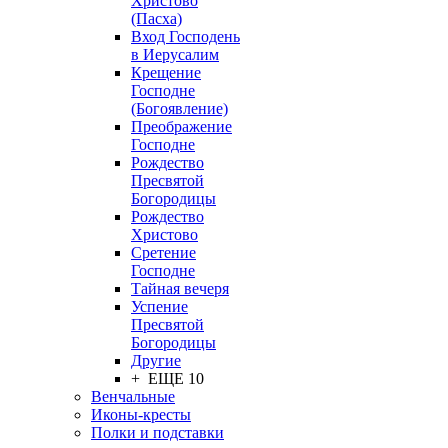
Христово
(Пасха)
Вход Господень
в Иерусалим
Крещение
Господне
(Богоявление)
Преображение
Господне
Рождество
Пресвятой
Богородицы
Рождество
Христово
Сретение
Господне
Тайная вечеря
Успение
Пресвятой
Богородицы
Другие
+ ЕЩЕ 10
Венчальные
Иконы-кресты
Полки и подставки