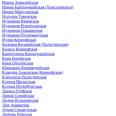
Ирина Аквилейская
Ирина Каппадокийская (Хрисолованта)
Ирина Македонская
Исидора Тавенская
Иулиания Вяземская
Иулиания Илиопольская
Иулиания Ольшанская
Иулиания Птолемаидская
Иулия Коринфская
Калерия Кесарийская (Палестинская)
Калиса Коринфская
Капитолина Каппадокийская
Кира Берийская
Кира Оболенская
Кириакия Никомидийская
Клавдия Анкирская (Коринфская)
Клеопатра Палестинская
Ксения Миласская
Ксения Петербургская
Лариса Готфская
Ливия Сирийская
Лидия Иллирийская
Лия, праматерь
Лукия Сиракузская
Любовь Римская