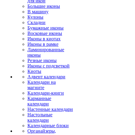
для икон
Большие иконы
В машину
Кулоны
Складни
Бумажные иконы
Восковые иконы
Иконы в киотах
Иконы в рамке
Ламинированные
иконы
Резные иконы
Иконы с подсветкой
Киоты
Адвент календари
Календари на
магните
Календари-книги
Карманные
календари
Настенные календари
Настольные
календари
Календарные блоки
Органайзеры,