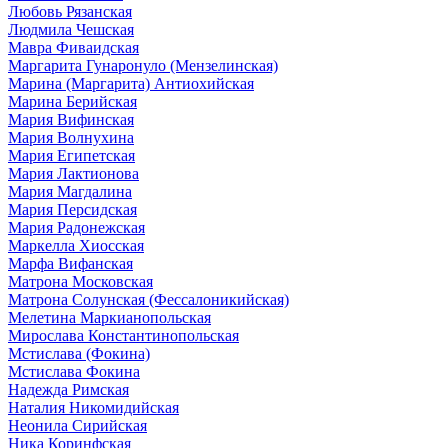
Любовь Рязанская
Людмила Чешская
Мавра Фиваидская
Маргарита Гунаронуло (Мензелинская)
Марина (Маргарита) Антиохийская
Марина Берийская
Мария Вифинская
Мария Волнухина
Мария Египетская
Мария Лактионова
Мария Магдалина
Мария Персидская
Мария Радонежская
Маркелла Хиосская
Марфа Вифанская
Матрона Московская
Матрона Солунская (Фессалоникийская)
Мелетина Маркианопольская
Мирослава Константинопольская
Мстислава (Фокина)
Мстислава Фокина
Надежда Римская
Наталия Никомидийская
Неонила Сирийская
Ника Коринфская