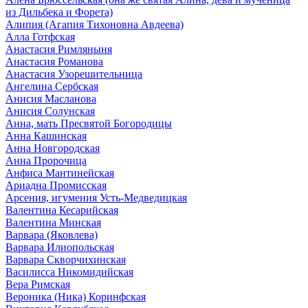
из Дильбека и Форета)
Алипия (Агапия Тихоновна Авдеева)
Алла Готфская
Анастасия Римляныня
Анастасия Романова
Анастасия Узорешительница
Ангелина Сербская
Анисия Масланова
Анисия Солунская
Анна, мать Пресвятой Богородицы
Анна Кашинская
Анна Новгородская
Анна Пророчица
Анфиса Мантинейская
Ариадна Промисская
Арсения, игумения Усть-Медведицкая
Валентина Кесарийская
Валентина Минская
Варвара (Яковлева)
Варвара Илиопольская
Варвара Скворчихинская
Василисса Никомидийская
Вера Римская
Вероника (Ника) Коринфская