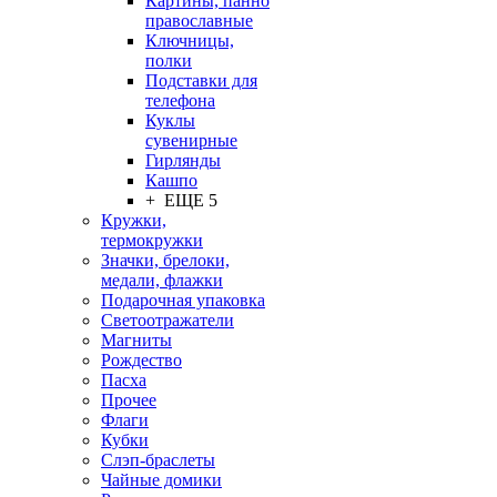
Картины, панно
православные
Ключницы,
полки
Подставки для
телефона
Куклы
сувенирные
Гирлянды
Кашпо
+ ЕЩЕ 5
Кружки,
термокружки
Значки, брелоки,
медали, флажки
Подарочная упаковка
Светоотражатели
Магниты
Рождество
Пасха
Прочее
Флаги
Кубки
Слэп-браслеты
Чайные домики