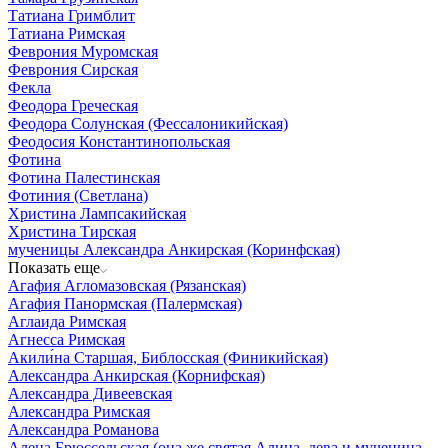
Татиана Гримблит
Татиана Римская
Феврония Муромская
Феврония Сирская
Фекла
Феодора Греческая
Феодора Солунская (Фессалоникийская)
Феодосия Константинопольская
Фотина
Фотина Палестинская
Фотиния (Светлана)
Христина Лампсакийская
Христина Тирская
мученицы Александра Анкирская (Коринфская)
Показать еще
Агафия Агломазовская (Рязанская)
Агафия Панормская (Палермская)
Аглаида Римская
Агнесса Римская
Акили́на Старшая, Библосская (Финикийская)
Александра Анкирская (Корнифская)
Александра Дивеевская
Александра Римская
Александра Романова
Алена Брюссельская (она же святая Алина, дева и мученица