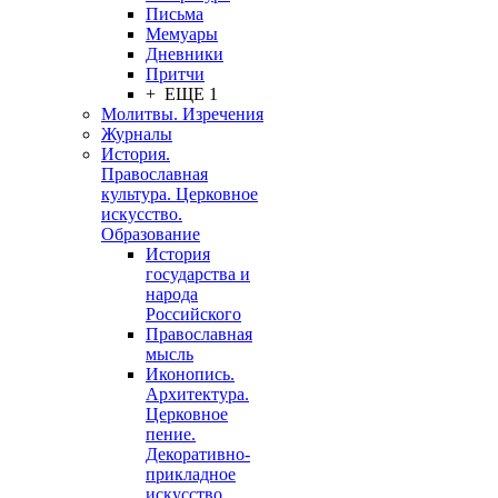
Письма
Мемуары
Дневники
Притчи
+ ЕЩЕ 1
Молитвы. Изречения
Журналы
История.
Православная
культура. Церковное
искусство.
Образование
История
государства и
народа
Российского
Православная
мысль
Иконопись.
Архитектура.
Церковное
пение.
Декоративно-
прикладное
искусство