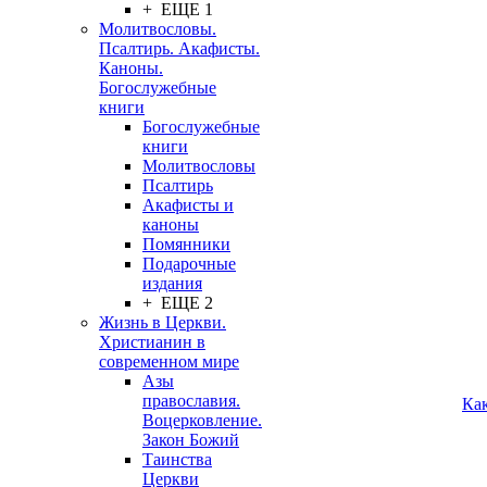
+ ЕЩЕ 1
Молитвословы.
Псалтирь. Акафисты.
Каноны.
Богослужебные
книги
Богослужебные
книги
Молитвословы
Псалтирь
Акафисты и
каноны
Помянники
Подарочные
издания
+ ЕЩЕ 2
Жизнь в Церкви.
Христианин в
современном мире
Азы
православия.
Ка
Воцерковление.
Закон Божий
Таинства
Церкви