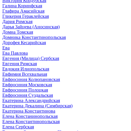
Виктория Кордубская
Галина Коринфская
Глафира Амасийская
Гликерия Гераклейская
Дария Римская
Дарья Зайцева (Аносинская)
Домна Томская
Домника Константинопольская
Дорофея Кесарийская
Ева
Ева Павлова
Евгения (Милица) Сербская
Евгения Римская
Евдокия Илиопольская
Евфимия Всехвальная
Евфросиния Колюпановская
Евфросиния Московская
Евфросиния Полоцкая
Евфросиния Суздальская
Екатерина Александрийская
Екатерина Декалина (Симбирская)
Екатерина Константинова
Елена Констанинопольская
Елена Константинопольская
Елена Сербская