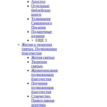
Апостол
Отдельные
библейские
книги
Толкования
Священного
Писания
Подарочные
издания
+ ЕЩЕ 3
Жития и творения
святых. Подвижники
благочестия
Жития святых
Творения
святых
Жизнеописания
подвижников
благочестия
Поучения
подвижников
благочестия
Старчество.
Православная
аскетика