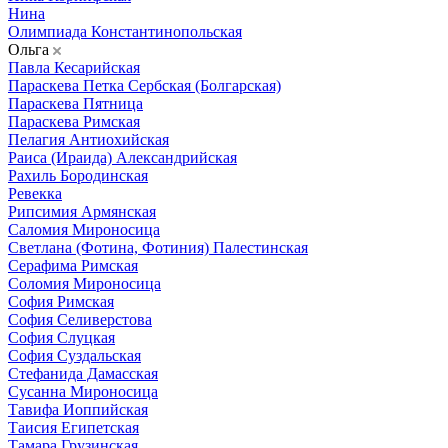
Нина
Олимпиада Константинопольская
Ольга
Павла Кесарийская
Параскева Петка Сербская (Болгарская)
Параскева Пятница
Параскева Римская
Пелагия Антиохийская
Раиса (Ираида) Александрийская
Рахиль Бородинская
Ревекка
Рипсимия Армянская
Саломия Мироносица
Светлана (Фотина, Фотиния) Палестинская
Серафима Римская
Соломия Мироносица
София Римская
София Селиверстова
София Слуцкая
София Суздальская
Стефанида Дамасская
Сусанна Мироносица
Тавифа Иоппийская
Таисия Египетская
Тамара Грузинская