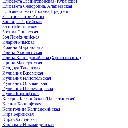
Елизавета Звенигородская (Куранова)
Елизавета Федоровна, Алапаевская
Елисавета, мать Иоа́нна Предтечи
Зачатие святой Анны
Зинаида Тарсийская
Злата Могленская
Зосима Эннатская
Зоя Памфилийская
Илария Римская
Иоанна Мироносица
Ирина Аквилейская
Ирина Каппадокийская (Хрисолованта)
Ирина Македонская
Исидора Тавенская
Иулиания Вяземская
Иулиания Илиопольская
Иулиания Ольшанская
Иулиания Птолемаидская
Иулия Коринфская
Калерия Кесарийская (Палестинская)
Калиса Коринфская
Капитолина Каппадокийская
Кира Берийская
Кира Оболенская
Кириакия Никомидийская