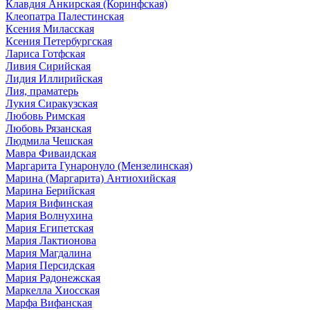
Клавдия Анкирская (Коринфская)
Клеопатра Палестинская
Ксения Миласская
Ксения Петербургская
Лариса Готфская
Ливия Сирийская
Лидия Иллирийская
Лия, праматерь
Лукия Сиракузская
Любовь Римская
Любовь Рязанская
Людмила Чешская
Мавра Фиваидская
Маргарита Гунаронуло (Мензелинская)
Марина (Маргарита) Антиохийская
Марина Берийская
Мария Вифинская
Мария Волнухина
Мария Египетская
Мария Лактионова
Мария Магдалина
Мария Персидская
Мария Радонежская
Маркелла Хиосская
Марфа Вифанская