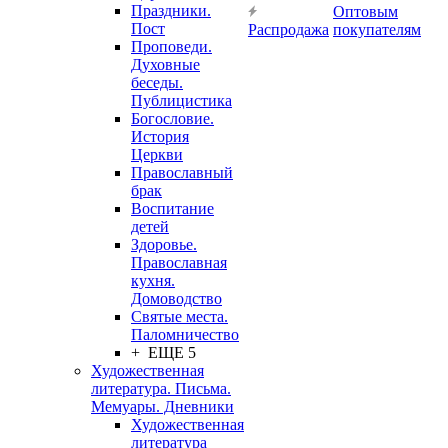
Праздники.
Оптовым
Пост
Распродажа
покупателям
Проповеди.
Духовные
беседы.
Публицистика
Богословие.
История
Церкви
Православный
брак
Воспитание
детей
Здоровье.
Православная
кухня.
Домоводство
Святые места.
Паломничество
+ ЕЩЕ 5
Художественная
литература. Письма.
Мемуары. Дневники
Художественная
литература