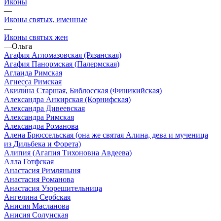
Иконы
—
Иконы святых, именные
—
Иконы святых жен
—
Ольга
Агафия Агломазовская (Рязанская)
Агафия Панормская (Палермская)
Аглаида Римская
Агнесса Римская
Акили́на Старшая, Библосская (Финикийская)
Александра Анкирская (Корнифская)
Александра Дивеевская
Александра Римская
Александра Романова
Алена Брюссельская (она же святая Алина, дева и мученица
из Дильбека и Форета)
Алипия (Агапия Тихоновна Авдеева)
Алла Готфская
Анастасия Римляныня
Анастасия Романова
Анастасия Узорешительница
Ангелина Сербская
Анисия Масланова
Анисия Солунская