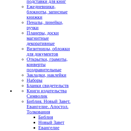
подставки для книг
Ежедневники,
блокноты, записные
книжки
Пеналы, линейки,
ручки
Планеры, доски
магнитные
декоративные
Визитницы, обложки
для документов
Открытки, грамоты,
конверты
поздравительные
Закладки, наклейки
Наборы
Бланки свидетельств
Книги издательства
Символик
Библия. Новый Завет.
Евангелие. Апостол.
Толкования
Библия
Новый Завет
Евангелие