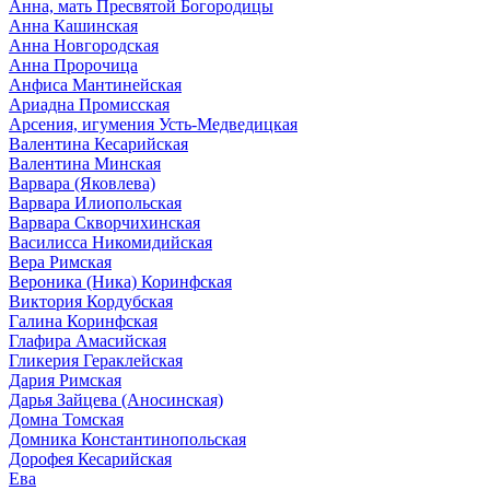
Анна, мать Пресвятой Богородицы
Анна Кашинская
Анна Новгородская
Анна Пророчица
Анфиса Мантинейская
Ариадна Промисская
Арсения, игумения Усть-Медведицкая
Валентина Кесарийская
Валентина Минская
Варвара (Яковлева)
Варвара Илиопольская
Варвара Скворчихинская
Василисса Никомидийская
Вера Римская
Вероника (Ника) Коринфская
Виктория Кордубская
Галина Коринфская
Глафира Амасийская
Гликерия Гераклейская
Дария Римская
Дарья Зайцева (Аносинская)
Домна Томская
Домника Константинопольская
Дорофея Кесарийская
Ева