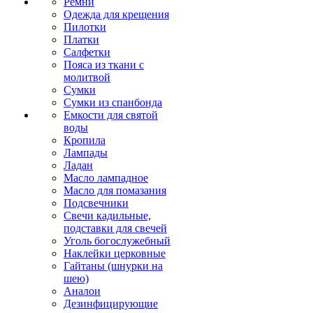
Ремни
Одежда для крещения
Пилотки
Платки
Салфетки
Пояса из ткани с
молитвой
Сумки
Сумки из спанбонда
Емкости для святой
воды
Кропила
Лампады
Ладан
Масло лампадное
Масло для помазания
Подсвечники
Свечи кадильные,
подставки для свечей
Уголь богослужебный
Наклейки церковные
Гайтаны (шнурки на
шею)
Аналои
Дезинфицирующие