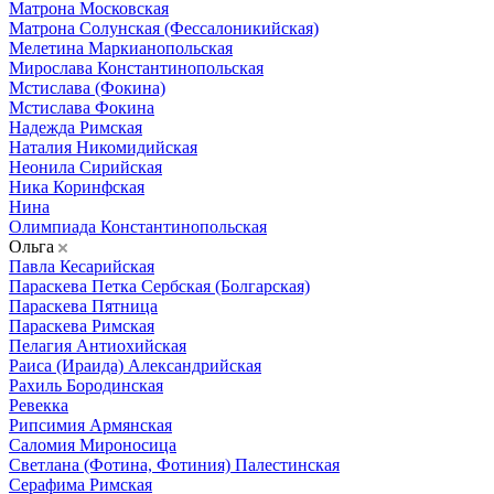
Матрона Московская
Матрона Солунская (Фессалоникийская)
Мелетина Маркианопольская
Мирослава Константинопольская
Мстислава (Фокина)
Мстислава Фокина
Надежда Римская
Наталия Никомидийская
Неонила Сирийская
Ника Коринфская
Нина
Олимпиада Константинопольская
Ольга
Павла Кесарийская
Параскева Петка Сербская (Болгарская)
Параскева Пятница
Параскева Римская
Пелагия Антиохийская
Раиса (Ираида) Александрийская
Рахиль Бородинская
Ревекка
Рипсимия Армянская
Саломия Мироносица
Светлана (Фотина, Фотиния) Палестинская
Серафима Римская