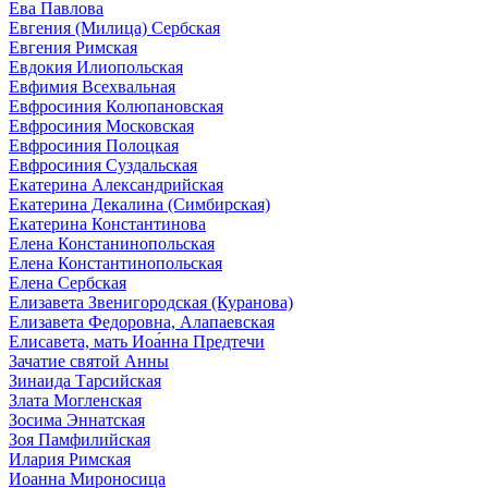
Ева Павлова
Евгения (Милица) Сербская
Евгения Римская
Евдокия Илиопольская
Евфимия Всехвальная
Евфросиния Колюпановская
Евфросиния Московская
Евфросиния Полоцкая
Евфросиния Суздальская
Екатерина Александрийская
Екатерина Декалина (Симбирская)
Екатерина Константинова
Елена Констанинопольская
Елена Константинопольская
Елена Сербская
Елизавета Звенигородская (Куранова)
Елизавета Федоровна, Алапаевская
Елисавета, мать Иоа́нна Предтечи
Зачатие святой Анны
Зинаида Тарсийская
Злата Могленская
Зосима Эннатская
Зоя Памфилийская
Илария Римская
Иоанна Мироносица