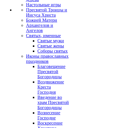
Настольные игры
Пресвятой Троицы и
Иисуса Христа
Божией Матери
Архангелов и
Ангелов
Святых, именные
Святые мужи
Святые жены
Соборы святых
Иконы православных
праздников
Благовещение
Пресвятой
Богородицы
Воздвижение
Креста
Господня
Введение во
храм Пресвятой
Богородицы
Вознесение
Господне
Воскресение