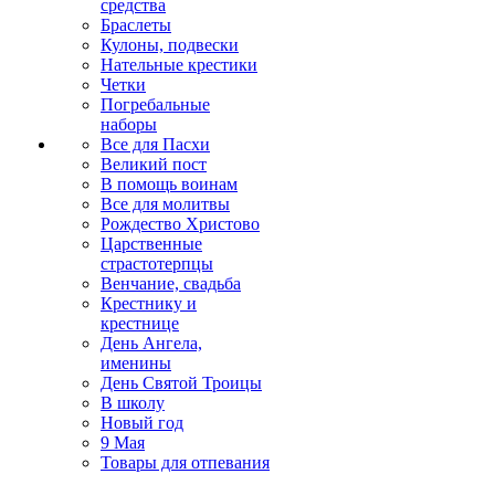
средства
Браслеты
Кулоны, подвески
Нательные крестики
Четки
Погребальные
наборы
Все для Пасхи
Великий пост
В помощь воинам
Все для молитвы
Рождество Христово
Царственные
страстотерпцы
Венчание, свадьба
Крестнику и
крестнице
День Ангела,
именины
День Святой Троицы
В школу
Новый год
9 Мая
Товары для отпевания