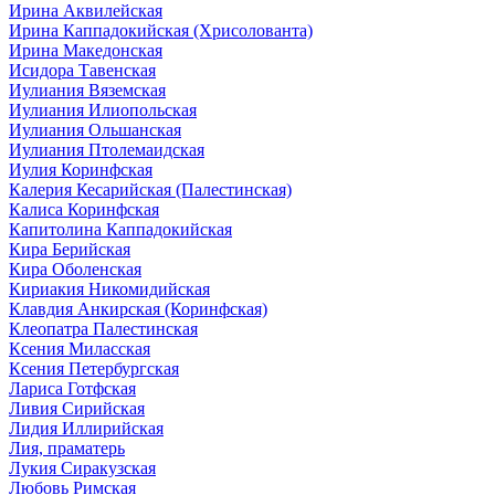
Ирина Аквилейская
Ирина Каппадокийская (Хрисолованта)
Ирина Македонская
Исидора Тавенская
Иулиания Вяземская
Иулиания Илиопольская
Иулиания Ольшанская
Иулиания Птолемаидская
Иулия Коринфская
Калерия Кесарийская (Палестинская)
Калиса Коринфская
Капитолина Каппадокийская
Кира Берийская
Кира Оболенская
Кириакия Никомидийская
Клавдия Анкирская (Коринфская)
Клеопатра Палестинская
Ксения Миласская
Ксения Петербургская
Лариса Готфская
Ливия Сирийская
Лидия Иллирийская
Лия, праматерь
Лукия Сиракузская
Любовь Римская