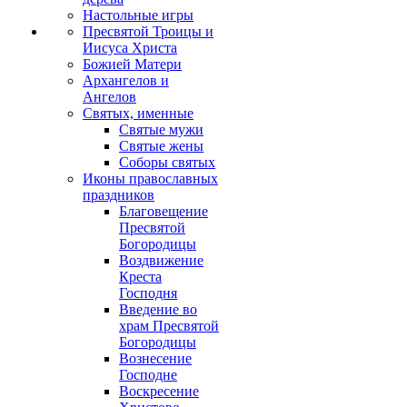
Настольные игры
Пресвятой Троицы и
Иисуса Христа
Божией Матери
Архангелов и
Ангелов
Святых, именные
Святые мужи
Святые жены
Соборы святых
Иконы православных
праздников
Благовещение
Пресвятой
Богородицы
Воздвижение
Креста
Господня
Введение во
храм Пресвятой
Богородицы
Вознесение
Господне
Воскресение