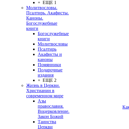
+ ЕЩЕ 1
Молитвословы.
Псалтирь. Акафисты.
Каноны.
Богослужебные
книги
Богослужебные
книги
Молитвословы
Псалтирь
Акафисты и
каноны
Помянники
Подарочные
издания
+ ЕЩЕ 2
Жизнь в Церкви.
Христианин в
современном мире
Азы
православия.
Ка
Воцерковление.
Закон Божий
Таинства
Церкви