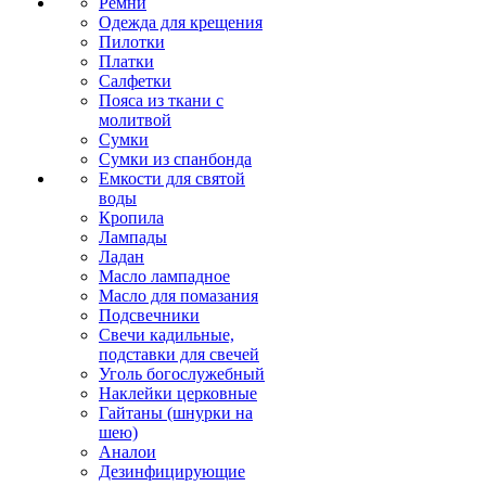
Ремни
Одежда для крещения
Пилотки
Платки
Салфетки
Пояса из ткани с
молитвой
Сумки
Сумки из спанбонда
Емкости для святой
воды
Кропила
Лампады
Ладан
Масло лампадное
Масло для помазания
Подсвечники
Свечи кадильные,
подставки для свечей
Уголь богослужебный
Наклейки церковные
Гайтаны (шнурки на
шею)
Аналои
Дезинфицирующие