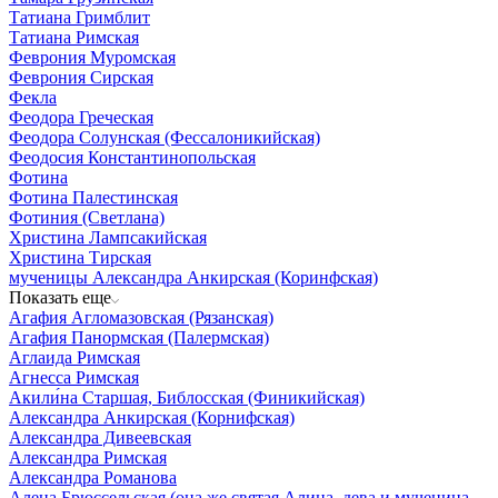
Татиана Гримблит
Татиана Римская
Феврония Муромская
Феврония Сирская
Фекла
Феодора Греческая
Феодора Солунская (Фессалоникийская)
Феодосия Константинопольская
Фотина
Фотина Палестинская
Фотиния (Светлана)
Христина Лампсакийская
Христина Тирская
мученицы Александра Анкирская (Коринфская)
Показать еще
Агафия Агломазовская (Рязанская)
Агафия Панормская (Палермская)
Аглаида Римская
Агнесса Римская
Акили́на Старшая, Библосская (Финикийская)
Александра Анкирская (Корнифская)
Александра Дивеевская
Александра Римская
Александра Романова
Алена Брюссельская (она же святая Алина, дева и мученица