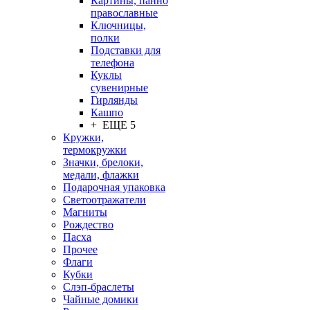
Картины, панно
православные
Ключницы,
полки
Подставки для
телефона
Куклы
сувенирные
Гирлянды
Кашпо
+ ЕЩЕ 5
Кружки,
термокружки
Значки, брелоки,
медали, флажки
Подарочная упаковка
Светоотражатели
Магниты
Рождество
Пасха
Прочее
Флаги
Кубки
Слэп-браслеты
Чайные домики