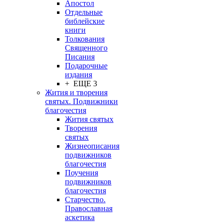
Апостол
Отдельные
библейские
книги
Толкования
Священного
Писания
Подарочные
издания
+ ЕЩЕ 3
Жития и творения
святых. Подвижники
благочестия
Жития святых
Творения
святых
Жизнеописания
подвижников
благочестия
Поучения
подвижников
благочестия
Старчество.
Православная
аскетика