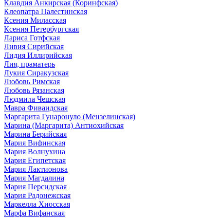
Клавдия Анкирская (Коринфская)
Клеопатра Палестинская
Ксения Миласская
Ксения Петербургская
Лариса Готфская
Ливия Сирийская
Лидия Иллирийская
Лия, праматерь
Лукия Сиракузская
Любовь Римская
Любовь Рязанская
Людмила Чешская
Мавра Фиваидская
Маргарита Гунаронуло (Мензелинская)
Марина (Маргарита) Антиохийская
Марина Берийская
Мария Вифинская
Мария Волнухина
Мария Египетская
Мария Лактионова
Мария Магдалина
Мария Персидская
Мария Радонежская
Маркелла Хиосская
Марфа Вифанская