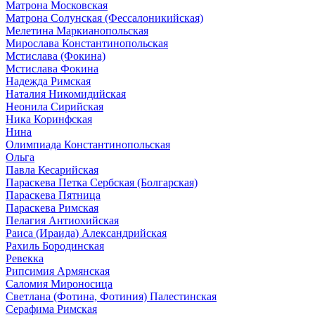
Матрона Московская
Матрона Солунская (Фессалоникийская)
Мелетина Маркианопольская
Мирослава Константинопольская
Мстислава (Фокина)
Мстислава Фокина
Надежда Римская
Наталия Никомидийская
Неонила Сирийская
Ника Коринфская
Нина
Олимпиада Константинопольская
Ольга
Павла Кесарийская
Параскева Петка Сербская (Болгарская)
Параскева Пятница
Параскева Римская
Пелагия Антиохийская
Раиса (Ираида) Александрийская
Рахиль Бородинская
Ревекка
Рипсимия Армянская
Саломия Мироносица
Светлана (Фотина, Фотиния) Палестинская
Серафима Римская