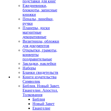
подставки для книг
Ежедневники,
блокноты, записные
книжки
Пеналы, линейки,
ручки
Планеры, доски
магнитные
декоративные
Визитницы, обложки
для документов
Открытки, грамоты,
конверты
поздравительные
Закладки, наклейки
Наборы
Бланки свидетельств
Книги издательства
Символик
Библия. Новый Завет.
Евангелие. Апостол.
Толкования
Библия
Новый Завет
Евангелие