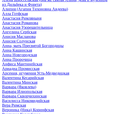
из Дильбека и Форета)
Алипия (Агапия Тихоновна Авдеева)
Алла Готфская
Анастасия Римляныня
Анастасия Романова
Анастасия Узорешительница
Ангелина Сербская
Анисия Масланова
Анисия Солунская
Анна, мать Пресвятой Богородицы
Анна Кашинская
Анна Новгородская
Анна Пророчица
Анфиса Мантинейская
Ариадна Промисская
Арсения, игумения Усть-Медведицкая
Валентина Кесарийская
Валентина Минская
Варвара (Яковлева)
Варвара Илиопольская
Варвара Скворчихинская
Василисса Никомидийская
Вера Римская
Вероника (Ника) Коринфская