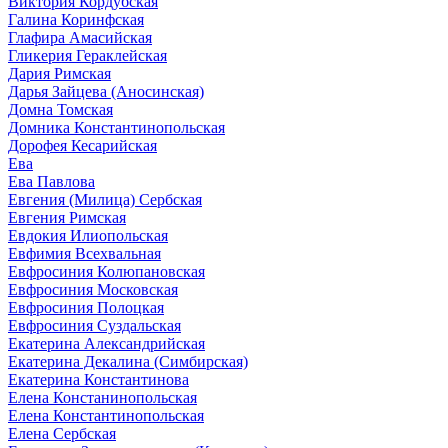
Виктория Кордубская
Галина Коринфская
Глафира Амасийская
Гликерия Гераклейская
Дария Римская
Дарья Зайцева (Аносинская)
Домна Томская
Домника Константинопольская
Дорофея Кесарийская
Ева
Ева Павлова
Евгения (Милица) Сербская
Евгения Римская
Евдокия Илиопольская
Евфимия Всехвальная
Евфросиния Колюпановская
Евфросиния Московская
Евфросиния Полоцкая
Евфросиния Суздальская
Екатерина Александрийская
Екатерина Декалина (Симбирская)
Екатерина Константинова
Елена Констанинопольская
Елена Константинопольская
Елена Сербская