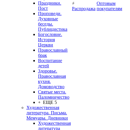
Праздники.
Оптовым
Пост
Распродажа
покупателям
Проповеди.
Духовные
беседы.
Публицистика
Богословие.
История
Церкви
Православный
брак
Воспитание
детей
Здоровье.
Православная
кухня.
Домоводство
Святые места.
Паломничество
+ ЕЩЕ 5
Художественная
литература. Письма.
Мемуары. Дневники
Художественная
литература