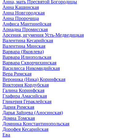
Анна, мать Пресвятой Богородицы
Анна Кашинская
Анна Новгородская
Анна Пророчица
Анфиса Мантинейская
Ариадна Промисская
Арсения, игумения Усть-Медведицкая
Валентина Кесарийская
Валентина Минская
Варвара (Яковлева)
Варвара Илиопольская
Варвара Скворчихинская
Василисса Никомидийская
Вера Римская
Вероника (Ника) Коринфская
Виктория Кордубская
Галина Коринфская
Глафира Амасийская
Гликерия Гераклейская
Дария Римская
Дарья Зайцева (Аносинская)
Домна Томская
Домника Константинопольская
Дорофея Кесарийская
Ева