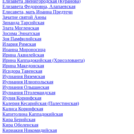
Елизавета Звенигородская (Куранова)
Елизавета Федоровна, Алапаевская
Елисавета, мать Иоа́нна Предтечи
Зачатие святой Анны
Зинаида Тарсийская
Злата Могленская
Зосима Эннатская
Зоя Памфилийская
Илария Римская
Иоанна Мироносица
Ирина Аквилейская
Ирина Каппадокийская (Хрисолованта)
Ирина Македонская
Исидора Тавенская
Иулиания Вяземская
Иулиания Илиопольская
Иулиания Ольшанская
Иулиания Птолемаидская
Иулия Коринфская
Калерия Кесарийская (Палестинская)
Калиса Коринфская
Капитолина Каппадокийская
Кира Берийская
Кира Оболенская
Кириакия Никомидийская