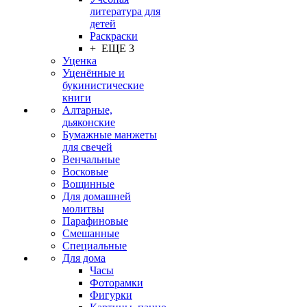
литература для
детей
Раскраски
+ ЕЩЕ 3
Уценка
Уценённые и
букинистические
книги
Алтарные,
дьяконские
Бумажные манжеты
для свечей
Венчальные
Восковые
Вощинные
Для домашней
молитвы
Парафиновые
Смешанные
Специальные
Для дома
Часы
Фоторамки
Фигурки