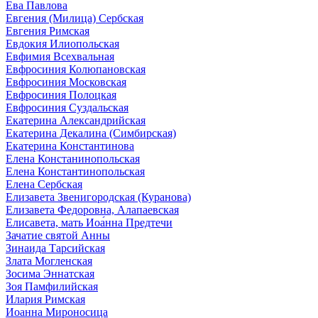
Ева Павлова
Евгения (Милица) Сербская
Евгения Римская
Евдокия Илиопольская
Евфимия Всехвальная
Евфросиния Колюпановская
Евфросиния Московская
Евфросиния Полоцкая
Евфросиния Суздальская
Екатерина Александрийская
Екатерина Декалина (Симбирская)
Екатерина Константинова
Елена Констанинопольская
Елена Константинопольская
Елена Сербская
Елизавета Звенигородская (Куранова)
Елизавета Федоровна, Алапаевская
Елисавета, мать Иоа́нна Предтечи
Зачатие святой Анны
Зинаида Тарсийская
Злата Могленская
Зосима Эннатская
Зоя Памфилийская
Илария Римская
Иоанна Мироносица