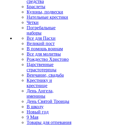
средства
Браслеты
Кулоны, подвески
Нательные крестики
Четки
Погребальные
наборы
Все для Пасхи
Великий пост
В помощь воинам
Все для молитвы
Рождество Христово
Царственные
страстотерпцы
Венчание, свадьба
Крестнику и
крестнице
День Ангела,
именины
День Святой Троицы
В школу
Новый год
9 Мая
Товары для отпевания