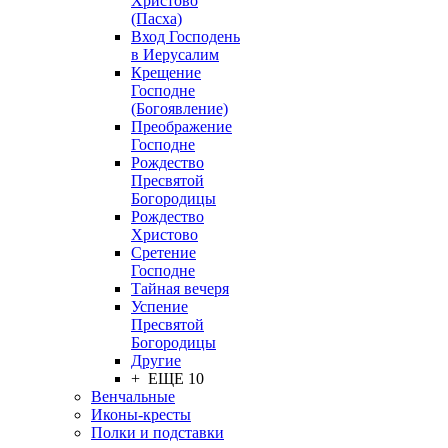
Христово
(Пасха)
Вход Господень
в Иерусалим
Крещение
Господне
(Богоявление)
Преображение
Господне
Рождество
Пресвятой
Богородицы
Рождество
Христово
Сретение
Господне
Тайная вечеря
Успение
Пресвятой
Богородицы
Другие
+ ЕЩЕ 10
Венчальные
Иконы-кресты
Полки и подставки