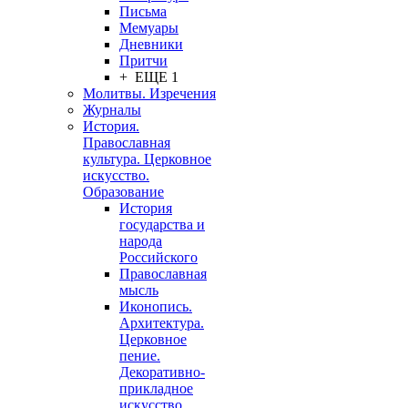
Письма
Мемуары
Дневники
Притчи
+ ЕЩЕ 1
Молитвы. Изречения
Журналы
История.
Православная
культура. Церковное
искусство.
Образование
История
государства и
народа
Российского
Православная
мысль
Иконопись.
Архитектура.
Церковное
пение.
Декоративно-
прикладное
искусство