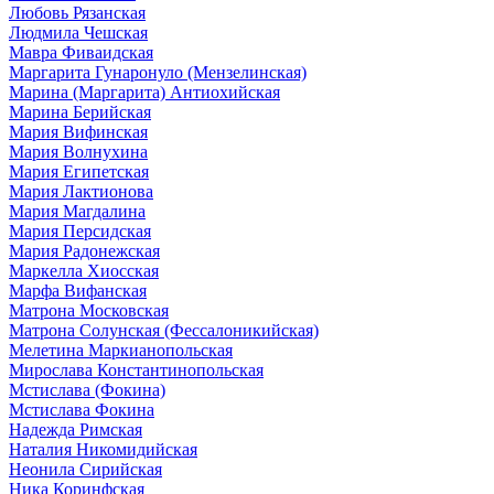
Любовь Рязанская
Людмила Чешская
Мавра Фиваидская
Маргарита Гунаронуло (Мензелинская)
Марина (Маргарита) Антиохийская
Марина Берийская
Мария Вифинская
Мария Волнухина
Мария Египетская
Мария Лактионова
Мария Магдалина
Мария Персидская
Мария Радонежская
Маркелла Хиосская
Марфа Вифанская
Матрона Московская
Матрона Солунская (Фессалоникийская)
Мелетина Маркианопольская
Мирослава Константинопольская
Мстислава (Фокина)
Мстислава Фокина
Надежда Римская
Наталия Никомидийская
Неонила Сирийская
Ника Коринфская