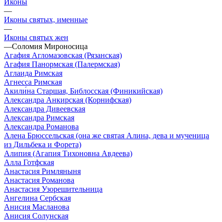
Иконы
—
Иконы святых, именные
—
Иконы святых жен
—
Соломия Мироносица
Агафия Агломазовская (Рязанская)
Агафия Панормская (Палермская)
Аглаида Римская
Агнесса Римская
Акили́на Старшая, Библосская (Финикийская)
Александра Анкирская (Корнифская)
Александра Дивеевская
Александра Римская
Александра Романова
Алена Брюссельская (она же святая Алина, дева и мученица
из Дильбека и Форета)
Алипия (Агапия Тихоновна Авдеева)
Алла Готфская
Анастасия Римляныня
Анастасия Романова
Анастасия Узорешительница
Ангелина Сербская
Анисия Масланова
Анисия Солунская