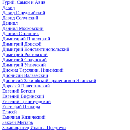
Гурий, Самон и Авив
Давид
Давид Гареджийский
Давид Солунский
Даниил
Даниил Московский
Даниил Столпник
Димитирий Прилуцкий
Димитрий Донской
Димитрий Константинопольский
Димитрий Ростовский
Димитрий Солунский
Димитрий Угличский
Диоми́д Тарсянин, Никейский
Дионисий Валаамский
Дионисий Закинфский архиепископ Эгинский
Дорофей Палестинский
Евгений Боткин
Евгений Вифинский
Евгений Трапезундский
Евстафий Плакида
Елисей
Емилиан Кизический
Закхей Мытарь
Захария, отец Иоанна Предтечи