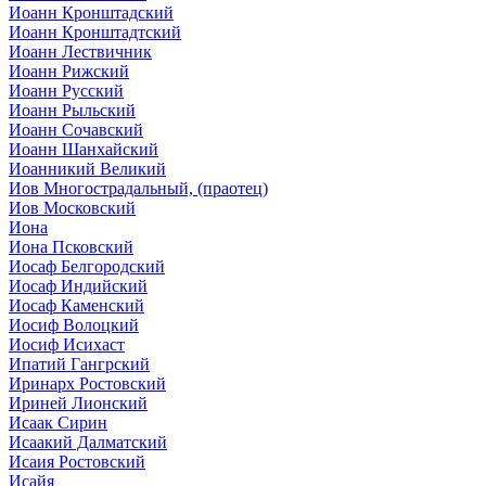
Иоанн Кронштадский
Иоанн Кронштадтский
Иоанн Лествичник
Иоанн Рижский
Иоанн Русский
Иоанн Рыльский
Иоанн Сочавский
Иоанн Шанхайский
Иоанникий Великий
Иов Многострадальный, (праотец)
Иов Московский
Иона
Иона Псковский
Иосаф Белгородский
Иосаф Индийский
Иосаф Каменский
Иосиф Волоцкий
Иосиф Исихаст
Ипатий Гангрский
Иринарх Ростовский
Ириней Лионский
Исаак Сирин
Исаакий Далматский
Исаия Ростовский
Исайя