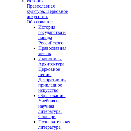
История.
Православная
культура. Церковное
искусство.
Образование
История
государства и
народа
Российского
Православная
мысль
Иконопись.
Архитектура.
Церковное
пение.
Декоративно-
прикладное
искусство
Образование.
Учебная и
научная
литература.
Словари
Познавательная
литература