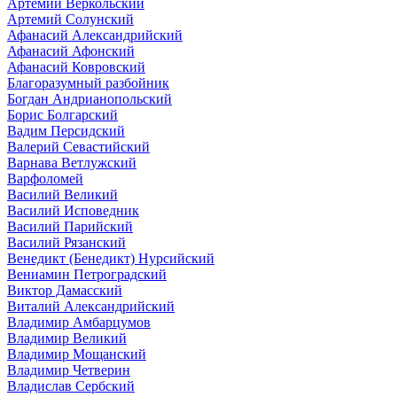
Артемий Веркольский
Артемий Солунский
Афанасий Александрийский
Афанасий Афонский
Афанасий Ковровский
Благоразумный разбойник
Богдан Андрианопольский
Борис Болгарский
Вадим Персидский
Валерий Севастийский
Варнава Ветлужский
Варфоломей
Василий Великий
Василий Исповедник
Василий Парийский
Василий Рязанский
Венедикт (Бенедикт) Нурсийский
Вениамин Петроградский
Виктор Дамасский
Виталий Александрийский
Владимир Амбарцумов
Владимир Великий
Владимир Мощанский
Владимир Четверин
Владислав Сербский