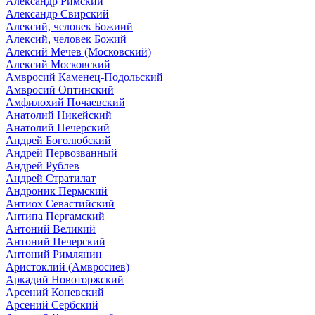
Александр Римский
Александр Свирский
Алексий, человек Божиий
Алексий, человек Божий
Алексий Мечев (Московский)
Алексий Московский
Амвросий Каменец-Подольский
Амвросий Оптинский
Амфилохий Почаевский
Анатолий Никейский
Анатолий Печерский
Андрей Боголюбский
Андрей Первозванный
Андрей Рублев
Андрей Стратилат
Андроник Пермский
Антиох Севастийский
Антипа Пергамский
Антоний Великий
Антоний Печерский
Антоний Римлянин
Аристоклий (Амвросиев)
Аркадий Новоторжский
Арсений Коневский
Арсений Сербский