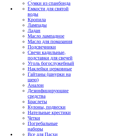
Сумки из спанбонда
Емкости для святой
воды
Кропила
Лампады
Ладан
Масло лампадное
Масло для помазания
Подсвечники
Свечи кадильные,
подставки для свечей
Уголь богослужебный
Наклейки церковные
Гайтаны (шнурки на
шею)
Аналои
Дезинфицирующие
средства
Браслеты
Кулоны, подвески
Нательные крестики
Четки
Погребальные
наборы
Все для Пасхи