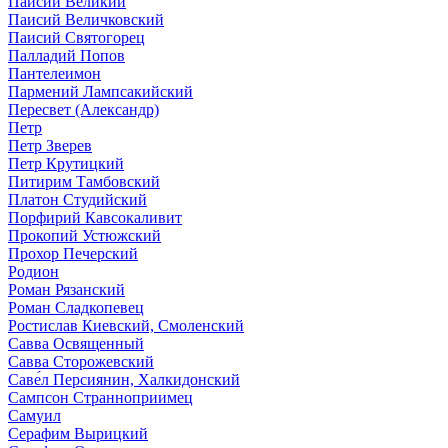
Паисий Великий
Паисий Величковский
Паисий Святогорец
Палладий Попов
Пантелеимон
Пармений Лампсакийский
Пересвет (Александр)
Петр
Петр Зверев
Петр Крутицкий
Питирим Тамбовский
Платон Студийский
Порфирий Кавсокаливит
Прокопий Устюжский
Прохор Печерский
Родион
Роман Рязанский
Роман Сладкопевец
Ростислав Киевский, Смоленский
Савва Освященный
Савва Сторожевский
Саве́л Персиянин, Халкидонский
Сампсон Странноприимец
Самуил
Серафим Вырицкий