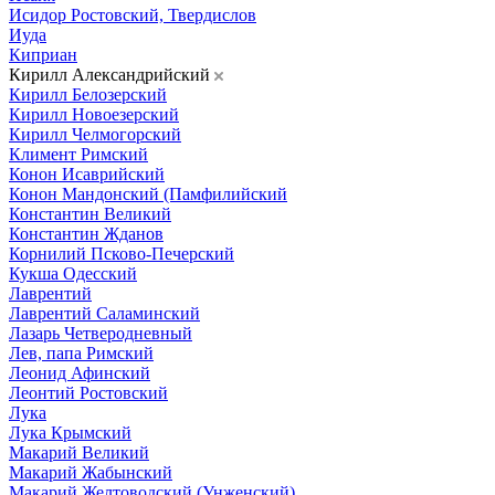
Исидор Ростовский, Твердислов
Иуда
Киприан
Кирилл Александрийский
Кирилл Белозерский
Кирилл Новоезерский
Кирилл Челмогорский
Климент Римский
Конон Исаврийский
Конон Мандонский (Памфилийский
Константин Великий
Константин Жданов
Корнилий Псково-Печерский
Кукша Одесский
Лаврентий
Лаврентий Саламинский
Лазарь Четверодневный
Лев, папа Римский
Леонид Афинский
Леонтий Ростовский
Лука
Лука Крымский
Макарий Великий
Макарий Жабынский
Макарий Желтоводский (Унженский)