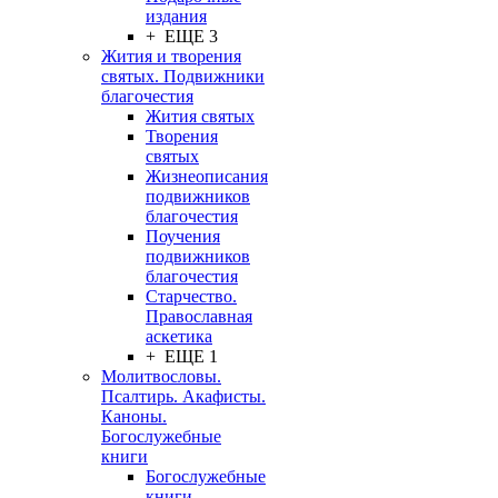
издания
+ ЕЩЕ 3
Жития и творения
святых. Подвижники
благочестия
Жития святых
Творения
святых
Жизнеописания
подвижников
благочестия
Поучения
подвижников
благочестия
Старчество.
Православная
аскетика
+ ЕЩЕ 1
Молитвословы.
Псалтирь. Акафисты.
Каноны.
Богослужебные
книги
Богослужебные
книги