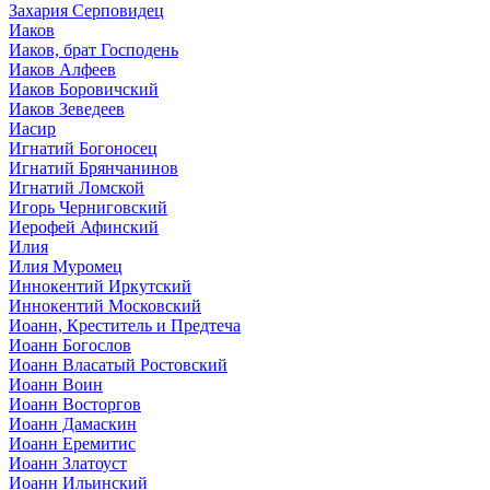
Захария Серповидец
Иаков
Иаков, брат Господень
Иаков Алфеев
Иаков Боровичский
Иаков Зеведеев
Иасир
Игнатий Богоносец
Игнатий Брянчанинов
Игнатий Ломской
Игорь Черниговский
Иерофей Афинский
Илия
Илия Муромец
Иннокентий Иркутский
Иннокентий Московский
Иоанн, Креститель и Предтеча
Иоанн Богослов
Иоанн Власатый Ростовский
Иоанн Воин
Иоанн Восторгов
Иоанн Дамаскин
Иоанн Еремитис
Иоанн Златоуст
Иоанн Ильинский