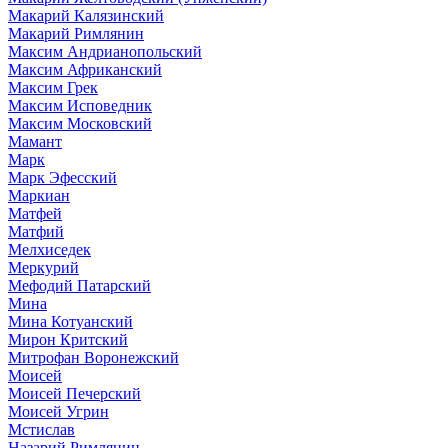
Макарий Калязинский
Макарий Римлянин
Максим Андрианопольский
Максим Африканский
Максим Грек
Максим Исповедник
Максим Московский
Мамант
Марк
Марк Эфесский
Маркиан
Матфей
Матфий
Мелхиседек
Меркурий
Мефодий Патарский
Мина
Мина Котуанский
Мирон Критский
Митрофан Воронежский
Моисей
Моисей Печерский
Моисей Угрин
Мстислав
Назарий Римлянин