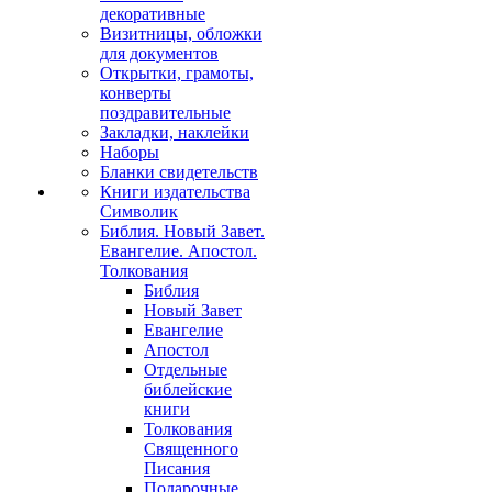
декоративные
Визитницы, обложки
для документов
Открытки, грамоты,
конверты
поздравительные
Закладки, наклейки
Наборы
Бланки свидетельств
Книги издательства
Символик
Библия. Новый Завет.
Евангелие. Апостол.
Толкования
Библия
Новый Завет
Евангелие
Апостол
Отдельные
библейские
книги
Толкования
Священного
Писания
Подарочные