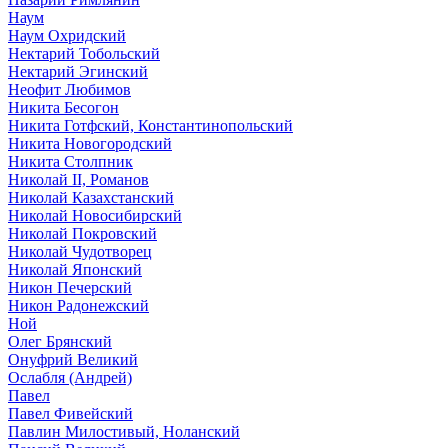
Наум
Наум Охридский
Нектарий Тобольский
Нектарий Эгинский
Неофит Любимов
Никита Бесогон
Никита Готфский, Константинопольский
Никита Новогородский
Никита Столпник
Николай II, Романов
Николай Казахстанский
Николай Новосибирский
Николай Покровский
Николай Чудотворец
Николай Японский
Никон Печерский
Никон Радонежский
Ной
Олег Брянский
Онуфрий Великий
Ослабля (Андрей)
Павел
Павел Фивейский
Павлин Милостивый, Ноланский