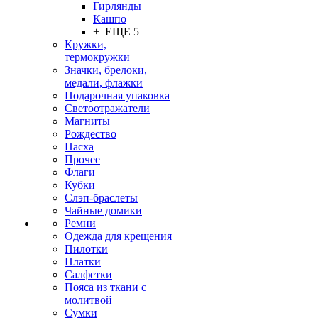
Гирлянды
Кашпо
+ ЕЩЕ 5
Кружки,
термокружки
Значки, брелоки,
медали, флажки
Подарочная упаковка
Светоотражатели
Магниты
Рождество
Пасха
Прочее
Флаги
Кубки
Слэп-браслеты
Чайные домики
Ремни
Одежда для крещения
Пилотки
Платки
Салфетки
Пояса из ткани с
молитвой
Сумки