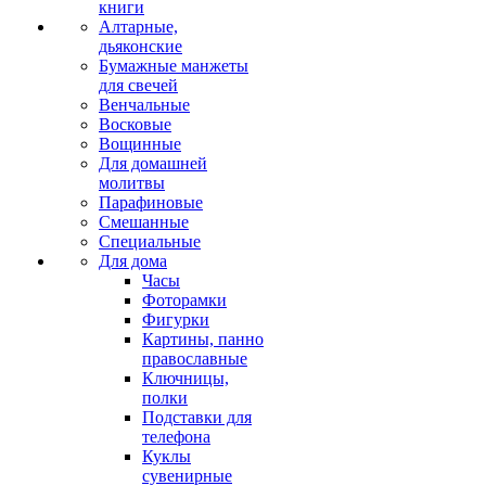
книги
Алтарные,
дьяконские
Бумажные манжеты
для свечей
Венчальные
Восковые
Вощинные
Для домашней
молитвы
Парафиновые
Смешанные
Специальные
Для дома
Часы
Фоторамки
Фигурки
Картины, панно
православные
Ключницы,
полки
Подставки для
телефона
Куклы
сувенирные