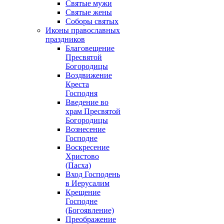
Святые мужи
Святые жены
Соборы святых
Иконы православных
праздников
Благовещение
Пресвятой
Богородицы
Воздвижение
Креста
Господня
Введение во
храм Пресвятой
Богородицы
Вознесение
Господне
Воскресение
Христово
(Пасха)
Вход Господень
в Иерусалим
Крещение
Господне
(Богоявление)
Преображение