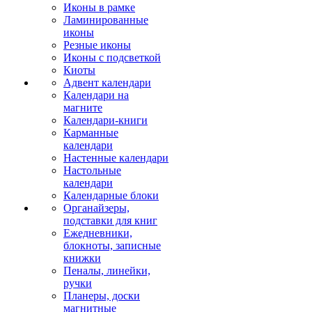
Иконы в рамке
Ламинированные
иконы
Резные иконы
Иконы с подсветкой
Киоты
Адвент календари
Календари на
магните
Календари-книги
Карманные
календари
Настенные календари
Настольные
календари
Календарные блоки
Органайзеры,
подставки для книг
Ежедневники,
блокноты, записные
книжки
Пеналы, линейки,
ручки
Планеры, доски
магнитные