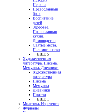
История
Церкви
Православный
брак
Воспитание
детей
Здоровье.
Православная
кухня.
Домоводство
Святые места.
Паломничество
+ ЕЩЕ 5
Художественная
литература. Письма.
Мемуары. Дневники
Художественная
литература
Письма
Мемуары
Дневники
Притчи
+ ЕЩЕ 1
Молитвы. Изречения
Журналы