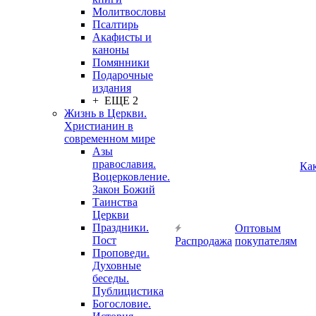
Молитвословы
Псалтирь
Акафисты и
каноны
Помянники
Подарочные
издания
+ ЕЩЕ 2
Жизнь в Церкви.
Христианин в
современном мире
Азы
православия.
Ка
Воцерковление.
Закон Божий
Таинства
Церкви
Праздники.
Оптовым
Пост
Распродажа
покупателям
Проповеди.
Духовные
беседы.
Публицистика
Богословие.