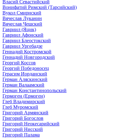
Власий Севастийский
Вонифатий Римский (Тарсийский)
Вукол Смирнский
Вячеслав Луканин
Вячеслав Чешский
Гавриил (Яцик)
Гавриил Афонский
Гавриил Блеостокский
Гавриил Ургебадзе
Геннадий Костромской
Геннадий Новгородский
Георгий Коссов
Георгий Победоносец
Герасим Иорданский
Герман Аляскинский
Герман Валаамский
Герман Константинопольский
Гермоген (Ермоген)
Глеб Владимирский
Глеб Муромский
Григорий Армянский
Григорий Богослов
Григорий Неокесарийский
Григорий Нисский
Григорий Палама