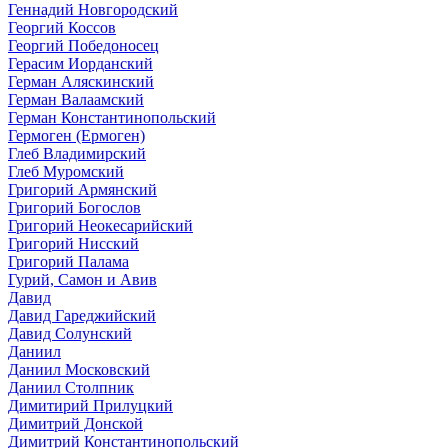
Геннадий Новгородский
Георгий Коссов
Георгий Победоносец
Герасим Иорданский
Герман Аляскинский
Герман Валаамский
Герман Константинопольский
Гермоген (Ермоген)
Глеб Владимирский
Глеб Муромский
Григорий Армянский
Григорий Богослов
Григорий Неокесарийский
Григорий Нисский
Григорий Палама
Гурий, Самон и Авив
Давид
Давид Гареджийский
Давид Солунский
Даниил
Даниил Московский
Даниил Столпник
Димитирий Прилуцкий
Димитрий Донской
Димитрий Константинопольский