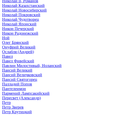
Николай II, Романов
Николай Казахстанский
Николай Новосибирский
Николай Покровский
Николай Чудотворец
Николай Японский
Никон Печерский
Никон Радонежский
Ной
Олег Брянский
Онуфрий Великий
Ослабля (Андрей)
Павел
Павел Фивейский
Павлин Милостивый, Ноланский
Паисий Великий
Паисий Величковский
Паисий Святогорец
Палладий Попов
Пантелеимон
Пармений Лампсакийский
Пересвет (Александр)
Петр
Петр Зверев
Петр Крутицкий