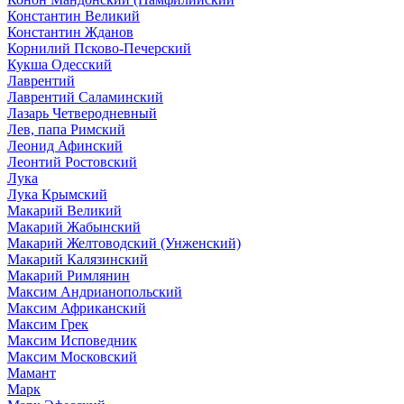
Константин Великий
Константин Жданов
Корнилий Псково-Печерский
Кукша Одесский
Лаврентий
Лаврентий Саламинский
Лазарь Четверодневный
Лев, папа Римский
Леонид Афинский
Леонтий Ростовский
Лука
Лука Крымский
Макарий Великий
Макарий Жабынский
Макарий Желтоводский (Унженский)
Макарий Калязинский
Макарий Римлянин
Максим Андрианопольский
Максим Африканский
Максим Грек
Максим Исповедник
Максим Московский
Мамант
Марк