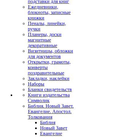
подставки для книг
Ежедневники,
блокноты, записные
книжки
Пеналы, линейки,
ручки
Планеры, доски
магнитные
декоративные
Визитницы, обложки
для документов
Открытки, грамоты,
конверты
поздравительные
Закладки, наклейки
Наборы
Бланки свидетельств
Книги издательства
Символик
Библия. Новый Завет.
Евангелие. Апостол.
Толкования
Библия
Новый Завет
Евангелие