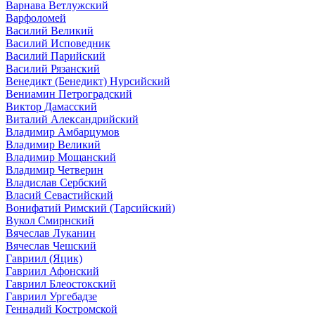
Варнава Ветлужский
Варфоломей
Василий Великий
Василий Исповедник
Василий Парийский
Василий Рязанский
Венедикт (Бенедикт) Нурсийский
Вениамин Петроградский
Виктор Дамасский
Виталий Александрийский
Владимир Амбарцумов
Владимир Великий
Владимир Мощанский
Владимир Четверин
Владислав Сербский
Власий Севастийский
Вонифатий Римский (Тарсийский)
Вукол Смирнский
Вячеслав Луканин
Вячеслав Чешский
Гавриил (Яцик)
Гавриил Афонский
Гавриил Блеостокский
Гавриил Ургебадзе
Геннадий Костромской