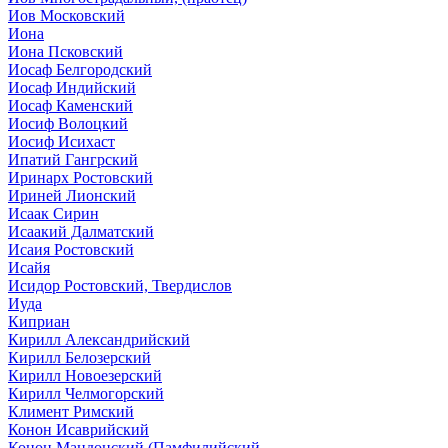
Иов Московский
Иона
Иона Псковский
Иосаф Белгородский
Иосаф Индийский
Иосаф Каменский
Иосиф Волоцкий
Иосиф Исихаст
Ипатий Гангрский
Иринарх Ростовский
Ириней Лионский
Исаак Сирин
Исаакий Далматский
Исаия Ростовский
Исайя
Исидор Ростовский, Твердислов
Иуда
Киприан
Кирилл Александрийский
Кирилл Белозерский
Кирилл Новоезерский
Кирилл Челмогорский
Климент Римский
Конон Исаврийский
Конон Мандонский (Памфилийский