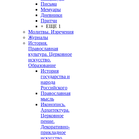
Письма
Мемуары
Дневники
Притчи
+ ЕЩЕ 1
Молитвы. Изречения
Журналы
История.
Православная
культура. Церковное
искусство.
Образование
История
государства и
народа
Российского
Православная
мысль
Иконопись.
Архитектура.
Церковное
пение.
Декоративно-
прикладное
искусство