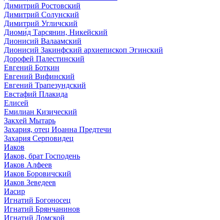
Димитрий Ростовский
Димитрий Солунский
Димитрий Угличский
Диоми́д Тарсянин, Никейский
Дионисий Валаамский
Дионисий Закинфский архиепископ Эгинский
Дорофей Палестинский
Евгений Боткин
Евгений Вифинский
Евгений Трапезундский
Евстафий Плакида
Елисей
Емилиан Кизический
Закхей Мытарь
Захария, отец Иоанна Предтечи
Захария Серповидец
Иаков
Иаков, брат Господень
Иаков Алфеев
Иаков Боровичский
Иаков Зеведеев
Иасир
Игнатий Богоносец
Игнатий Брянчанинов
Игнатий Ломской