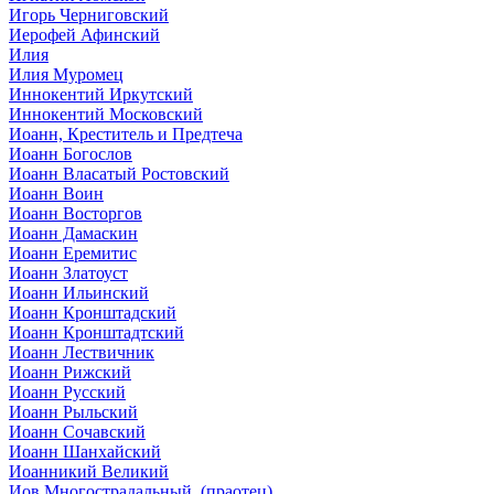
Игорь Черниговский
Иерофей Афинский
Илия
Илия Муромец
Иннокентий Иркутский
Иннокентий Московский
Иоанн, Креститель и Предтеча
Иоанн Богослов
Иоанн Власатый Ростовский
Иоанн Воин
Иоанн Восторгов
Иоанн Дамаскин
Иоанн Еремитис
Иоанн Златоуст
Иоанн Ильинский
Иоанн Кронштадский
Иоанн Кронштадтский
Иоанн Лествичник
Иоанн Рижский
Иоанн Русский
Иоанн Рыльский
Иоанн Сочавский
Иоанн Шанхайский
Иоанникий Великий
Иов Многострадальный, (праотец)