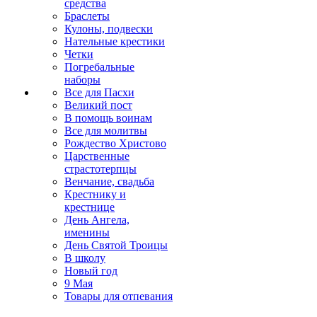
средства
Браслеты
Кулоны, подвески
Нательные крестики
Четки
Погребальные
наборы
Все для Пасхи
Великий пост
В помощь воинам
Все для молитвы
Рождество Христово
Царственные
страстотерпцы
Венчание, свадьба
Крестнику и
крестнице
День Ангела,
именины
День Святой Троицы
В школу
Новый год
9 Мая
Товары для отпевания