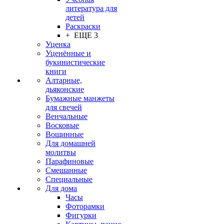
литература для
детей
Раскраски
+ ЕЩЕ 3
Уценка
Уценённые и
букинистические
книги
Алтарные,
дьяконские
Бумажные манжеты
для свечей
Венчальные
Восковые
Вощинные
Для домашней
молитвы
Парафиновые
Смешанные
Специальные
Для дома
Часы
Фоторамки
Фигурки