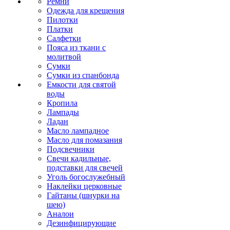
Ремни
Одежда для крещения
Пилотки
Платки
Салфетки
Пояса из ткани с
молитвой
Сумки
Сумки из спанбонда
Емкости для святой
воды
Кропила
Лампады
Ладан
Масло лампадное
Масло для помазания
Подсвечники
Свечи кадильные,
подставки для свечей
Уголь богослужебный
Наклейки церковные
Гайтаны (шнурки на
шею)
Аналои
Дезинфицирующие