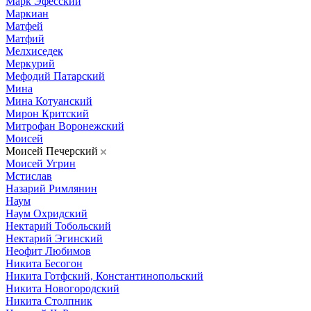
Марк Эфесский
Маркиан
Матфей
Матфий
Мелхиседек
Меркурий
Мефодий Патарский
Мина
Мина Котуанский
Мирон Критский
Митрофан Воронежский
Моисей
Моисей Печерский
Моисей Угрин
Мстислав
Назарий Римлянин
Наум
Наум Охридский
Нектарий Тобольский
Нектарий Эгинский
Неофит Любимов
Никита Бесогон
Никита Готфский, Константинопольский
Никита Новогородский
Никита Столпник