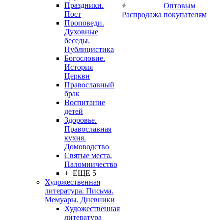
Праздники.
Оптовым
Пост
Распродажа
покупателям
Проповеди.
Духовные
беседы.
Публицистика
Богословие.
История
Церкви
Православный
брак
Воспитание
детей
Здоровье.
Православная
кухня.
Домоводство
Святые места.
Паломничество
+ ЕЩЕ 5
Художественная
литература. Письма.
Мемуары. Дневники
Художественная
литература