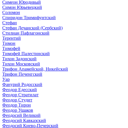
Симеон Юродивый
Симон Юрьевецкий
Соломон
Спиридон Тримифунтский
Стефан
Стефан Дечанский (Сербский)
Стилиан Пафлагонский
Терентий
Тимон
Тимофей
Тимофей Палестинский
Тихон Задонский
Тихон Московский
Трифон Апамейский, Никейский
Трифон Печенгский
Уар
Фанурий Родосский
Феодор Едесский
Феодор Стратилат
Феодор Студит
Феодор Тирон
Феодор Ушаков
Феодосий Великий
Феодосий Кавказский
Феодосий Киево-Печерский