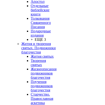
Апостол
Отдельные
библейские
книги
Толкования
Священного
Писания
Подарочные
издания
+ ЕЩЕ 3
Жития и творения
святых. Подвижники
благочестия
Жития святых
Творения
святых
Жизнеописания
подвижников
благочестия
Поучения
подвижников
благочестия
Старчество.
Православная
аскетика