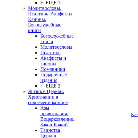
+ ЕЩЕ 1
Молитвословы.
Псалтирь. Акафисты.
Каноны.
Богослужебные
книги
Богослужебные
книги
Молитвословы
Псалтирь
Акафисты и
каноны
Помянники
Подарочные
издания
+ ЕЩЕ 2
Жизнь в Церкви.
Христианин в
современном мире
Азы
православия.
Ка
Воцерковление.
Закон Божий
Таинства
Церкви