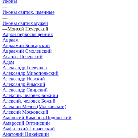
Иконы
—
Иконы святых, именные
—
Иконы святых мужей
—
Моисей Печерский
Аарон первосвященник
Авраам
Авраамий Болгарский
Авраамий Смоленский
Агапит Печерский
Адам
Александр Гневушев
Александр Миропольский
Александр Невский
Александр Римский
Александр Свирский
Алексий, человек Божиий
Алексий, человек Божий
Алексий Мечев (Московский)
Алексий Московский
Амвросий Каменец-Подольский
Амвросий Оптинский
Амфилохий Почаевский
Анатолий Никейский