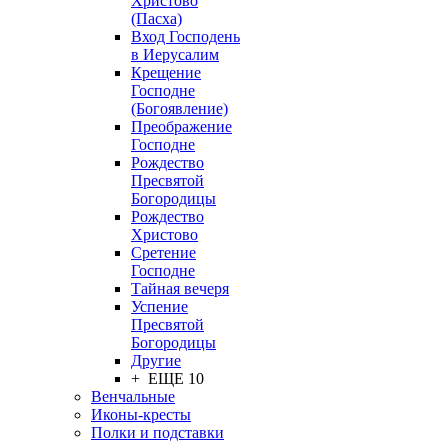
Христово
(Пасха)
Вход Господень
в Иерусалим
Крещение
Господне
(Богоявление)
Преображение
Господне
Рождество
Пресвятой
Богородицы
Рождество
Христово
Сретение
Господне
Тайная вечеря
Успение
Пресвятой
Богородицы
Другие
+ ЕЩЕ 10
Венчальные
Иконы-кресты
Полки и подставки