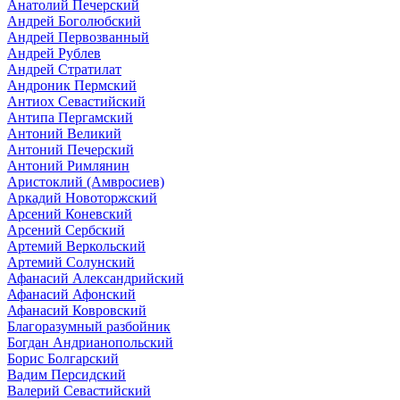
Анатолий Печерский
Андрей Боголюбский
Андрей Первозванный
Андрей Рублев
Андрей Стратилат
Андроник Пермский
Антиох Севастийский
Антипа Пергамский
Антоний Великий
Антоний Печерский
Антоний Римлянин
Аристоклий (Амвросиев)
Аркадий Новоторжский
Арсений Коневский
Арсений Сербский
Артемий Веркольский
Артемий Солунский
Афанасий Александрийский
Афанасий Афонский
Афанасий Ковровский
Благоразумный разбойник
Богдан Андрианопольский
Борис Болгарский
Вадим Персидский
Валерий Севастийский