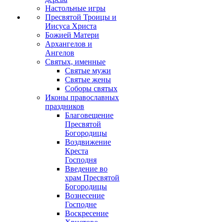
Настольные игры
Пресвятой Троицы и
Иисуса Христа
Божией Матери
Архангелов и
Ангелов
Святых, именные
Святые мужи
Святые жены
Соборы святых
Иконы православных
праздников
Благовещение
Пресвятой
Богородицы
Воздвижение
Креста
Господня
Введение во
храм Пресвятой
Богородицы
Вознесение
Господне
Воскресение