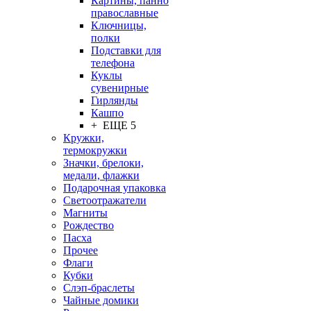
Картины, панно
православные
Ключницы,
полки
Подставки для
телефона
Куклы
сувенирные
Гирлянды
Кашпо
+ ЕЩЕ 5
Кружки,
термокружки
Значки, брелоки,
медали, флажки
Подарочная упаковка
Светоотражатели
Магниты
Рождество
Пасха
Прочее
Флаги
Кубки
Слэп-браслеты
Чайные домики