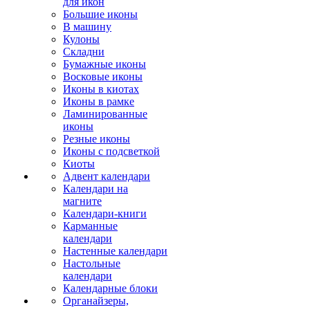
для икон
Большие иконы
В машину
Кулоны
Складни
Бумажные иконы
Восковые иконы
Иконы в киотах
Иконы в рамке
Ламинированные
иконы
Резные иконы
Иконы с подсветкой
Киоты
Адвент календари
Календари на
магните
Календари-книги
Карманные
календари
Настенные календари
Настольные
календари
Календарные блоки
Органайзеры,