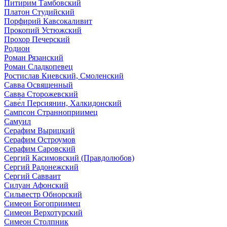
Питирим Тамбовский
Платон Студийский
Порфирий Кавсокаливит
Прокопий Устюжский
Прохор Печерский
Родион
Роман Рязанский
Роман Сладкопевец
Ростислав Киевский, Смоленский
Савва Освященный
Савва Сторожевский
Саве́л Персиянин, Халкидонский
Сампсон Странноприимец
Самуил
Серафим Вырицкий
Серафим Остроумов
Серафим Саровский
Сергий Касимовский (Правдолюбов)
Сергий Радонежский
Сергий Савваит
Силуан Афонский
Сильвестр Обнорский
Симеон Богоприимец
Симеон Верхотурский
Симеон Столпник