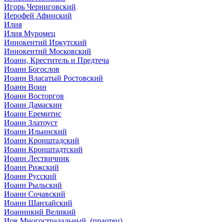
Игорь Черниговский
Иерофей Афинский
Илия
Илия Муромец
Иннокентий Иркутский
Иннокентий Московский
Иоанн, Креститель и Предтеча
Иоанн Богослов
Иоанн Власатый Ростовский
Иоанн Воин
Иоанн Восторгов
Иоанн Дамаскин
Иоанн Еремитис
Иоанн Златоуст
Иоанн Ильинский
Иоанн Кронштадский
Иоанн Кронштадтский
Иоанн Лествичник
Иоанн Рижский
Иоанн Русский
Иоанн Рыльский
Иоанн Сочавский
Иоанн Шанхайский
Иоанникий Великий
Иов Многострадальный, (праотец)