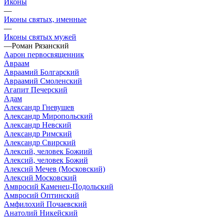
Иконы
—
Иконы святых, именные
—
Иконы святых мужей
—
Роман Рязанский
Аарон первосвященник
Авраам
Авраамий Болгарский
Авраамий Смоленский
Агапит Печерский
Адам
Александр Гневушев
Александр Миропольский
Александр Невский
Александр Римский
Александр Свирский
Алексий, человек Божиий
Алексий, человек Божий
Алексий Мечев (Московский)
Алексий Московский
Амвросий Каменец-Подольский
Амвросий Оптинский
Амфилохий Почаевский
Анатолий Никейский