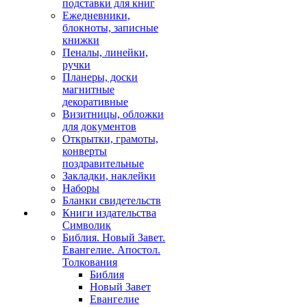
подставки для книг
Ежедневники,
блокноты, записные
книжки
Пеналы, линейки,
ручки
Планеры, доски
магнитные
декоративные
Визитницы, обложки
для документов
Открытки, грамоты,
конверты
поздравительные
Закладки, наклейки
Наборы
Бланки свидетельств
Книги издательства
Символик
Библия. Новый Завет.
Евангелие. Апостол.
Толкования
Библия
Новый Завет
Евангелие