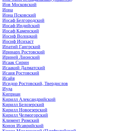
Иов Московский
Иона
Иона Псковский
Иосаф Белгородский
Иосаф Индийский
Иосаф Каменский
Иосиф Волоцкий
Иосиф Исихаст
Ипатий Гангрский
Иринарх Ростовский
Ириней Лионский
Исаак Сирин
Исаакий Далматский
Исаия Ростовский
Исайя
Исидор Ростовский, Твердислов
Иуда
Киприан
Кирилл Александрийский
Кирилл Белозерский
Кирилл Новоезерский
Кирилл Челмогорский
Климент Римский
Конон Исаврийский
Конон Мандонский (Памфилийский