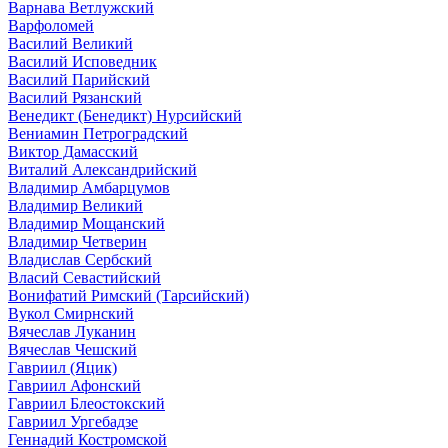
Варнава Ветлужский
Варфоломей
Василий Великий
Василий Исповедник
Василий Парийский
Василий Рязанский
Венедикт (Бенедикт) Нурсийский
Вениамин Петроградский
Виктор Дамасский
Виталий Александрийский
Владимир Амбарцумов
Владимир Великий
Владимир Мощанский
Владимир Четверин
Владислав Сербский
Власий Севастийский
Вонифатий Римский (Тарсийский)
Вукол Смирнский
Вячеслав Луканин
Вячеслав Чешский
Гавриил (Яцик)
Гавриил Афонский
Гавриил Блеостокский
Гавриил Ургебадзе
Геннадий Костромской