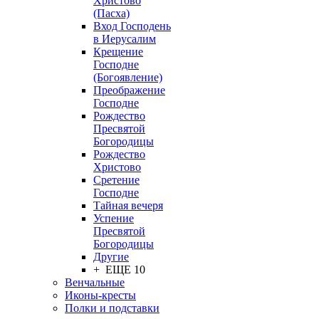
Христово
(Пасха)
Вход Господень
в Иерусалим
Крещение
Господне
(Богоявление)
Преображение
Господне
Рождество
Пресвятой
Богородицы
Рождество
Христово
Сретение
Господне
Тайная вечеря
Успение
Пресвятой
Богородицы
Другие
+ ЕЩЕ 10
Венчальные
Иконы-кресты
Полки и подставки