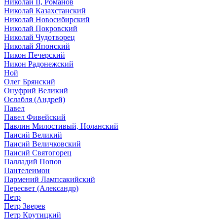
Николай II, Романов
Николай Казахстанский
Николай Новосибирский
Николай Покровский
Николай Чудотворец
Николай Японский
Никон Печерский
Никон Радонежский
Ной
Олег Брянский
Онуфрий Великий
Ослабля (Андрей)
Павел
Павел Фивейский
Павлин Милостивый, Ноланский
Паисий Великий
Паисий Величковский
Паисий Святогорец
Палладий Попов
Пантелеимон
Пармений Лампсакийский
Пересвет (Александр)
Петр
Петр Зверев
Петр Крутицкий