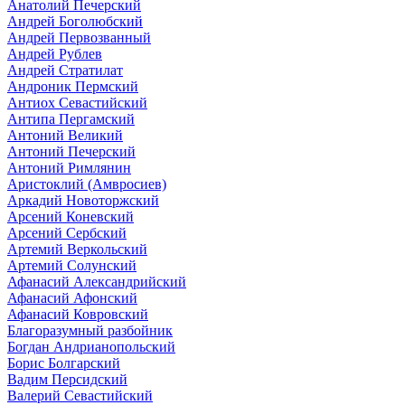
Анатолий Печерский
Андрей Боголюбский
Андрей Первозванный
Андрей Рублев
Андрей Стратилат
Андроник Пермский
Антиох Севастийский
Антипа Пергамский
Антоний Великий
Антоний Печерский
Антоний Римлянин
Аристоклий (Амвросиев)
Аркадий Новоторжский
Арсений Коневский
Арсений Сербский
Артемий Веркольский
Артемий Солунский
Афанасий Александрийский
Афанасий Афонский
Афанасий Ковровский
Благоразумный разбойник
Богдан Андрианопольский
Борис Болгарский
Вадим Персидский
Валерий Севастийский