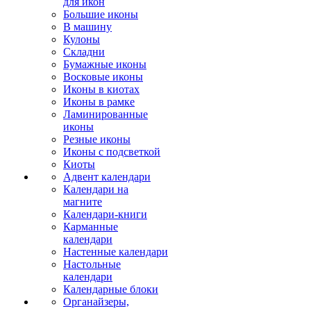
для икон
Большие иконы
В машину
Кулоны
Складни
Бумажные иконы
Восковые иконы
Иконы в киотах
Иконы в рамке
Ламинированные
иконы
Резные иконы
Иконы с подсветкой
Киоты
Адвент календари
Календари на
магните
Календари-книги
Карманные
календари
Настенные календари
Настольные
календари
Календарные блоки
Органайзеры,