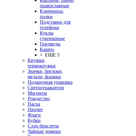
Картины, панно
православные
Ключницы,
полки
Подставки для
телефона
Куклы
сувенирные
Гирлянды
Кашпо
+ ЕЩЕ 5
Кружки,
термокружки
Значки, брелоки,
медали, флажки
Подарочная упаковка
Светоотражатели
Магниты
Рождество
Пасха
Прочее
Флаги
Кубки
Слэп-браслеты
Чайные домики