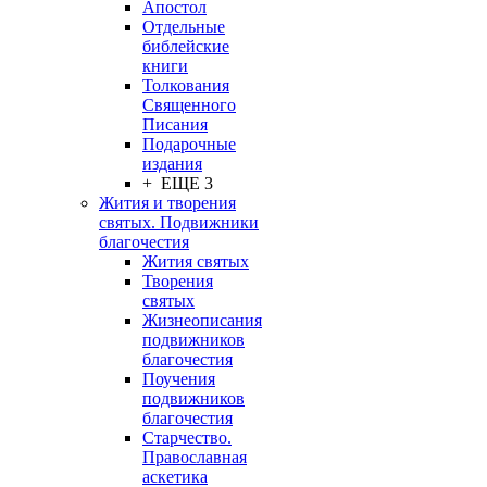
Апостол
Отдельные
библейские
книги
Толкования
Священного
Писания
Подарочные
издания
+ ЕЩЕ 3
Жития и творения
святых. Подвижники
благочестия
Жития святых
Творения
святых
Жизнеописания
подвижников
благочестия
Поучения
подвижников
благочестия
Старчество.
Православная
аскетика