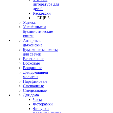
литература для
детей
Раскраски
+ ЕЩЕ 3
Уценка
Уценённые и
букинистические
книги
Алтарные,
дьяконские
Бумажные манжеты
для свечей
Венчальные
Восковые
Вощинные
Для домашней
молитвы
Парафиновые
Смешанные
Специальные
Для дома
Часы
Фоторамки
Фигурки