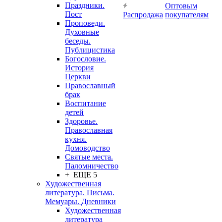
Праздники.
Оптовым
Пост
Распродажа
покупателям
Проповеди.
Духовные
беседы.
Публицистика
Богословие.
История
Церкви
Православный
брак
Воспитание
детей
Здоровье.
Православная
кухня.
Домоводство
Святые места.
Паломничество
+ ЕЩЕ 5
Художественная
литература. Письма.
Мемуары. Дневники
Художественная
литература