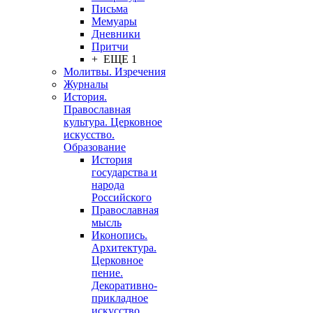
Письма
Мемуары
Дневники
Притчи
+ ЕЩЕ 1
Молитвы. Изречения
Журналы
История.
Православная
культура. Церковное
искусство.
Образование
История
государства и
народа
Российского
Православная
мысль
Иконопись.
Архитектура.
Церковное
пение.
Декоративно-
прикладное
искусство