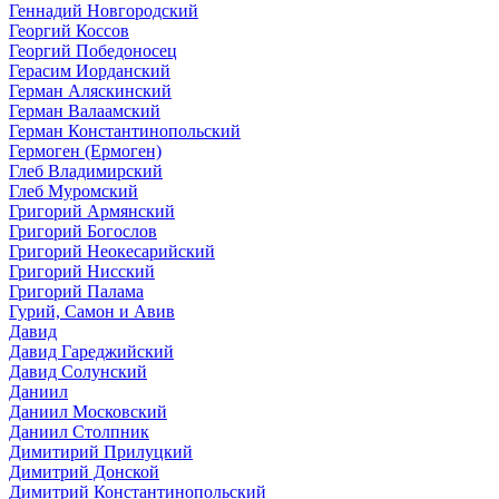
Геннадий Новгородский
Георгий Коссов
Георгий Победоносец
Герасим Иорданский
Герман Аляскинский
Герман Валаамский
Герман Константинопольский
Гермоген (Ермоген)
Глеб Владимирский
Глеб Муромский
Григорий Армянский
Григорий Богослов
Григорий Неокесарийский
Григорий Нисский
Григорий Палама
Гурий, Самон и Авив
Давид
Давид Гареджийский
Давид Солунский
Даниил
Даниил Московский
Даниил Столпник
Димитирий Прилуцкий
Димитрий Донской
Димитрий Константинопольский