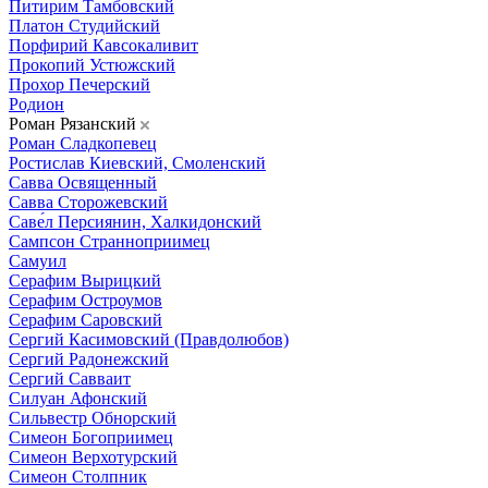
Питирим Тамбовский
Платон Студийский
Порфирий Кавсокаливит
Прокопий Устюжский
Прохор Печерский
Родион
Роман Рязанский
Роман Сладкопевец
Ростислав Киевский, Смоленский
Савва Освященный
Савва Сторожевский
Саве́л Персиянин, Халкидонский
Сампсон Странноприимец
Самуил
Серафим Вырицкий
Серафим Остроумов
Серафим Саровский
Сергий Касимовский (Правдолюбов)
Сергий Радонежский
Сергий Савваит
Силуан Афонский
Сильвестр Обнорский
Симеон Богоприимец
Симеон Верхотурский
Симеон Столпник