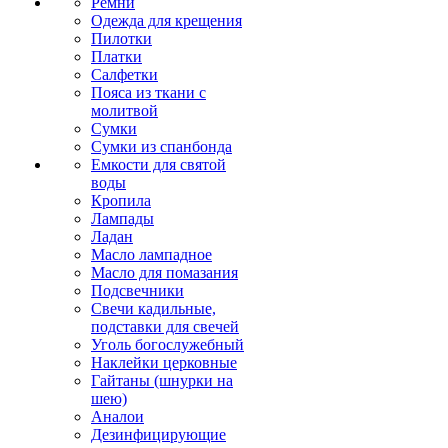
Ремни
Одежда для крещения
Пилотки
Платки
Салфетки
Пояса из ткани с
молитвой
Сумки
Сумки из спанбонда
Емкости для святой
воды
Кропила
Лампады
Ладан
Масло лампадное
Масло для помазания
Подсвечники
Свечи кадильные,
подставки для свечей
Уголь богослужебный
Наклейки церковные
Гайтаны (шнурки на
шею)
Аналои
Дезинфицирующие