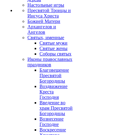
Настольные игры
Пресвятой Троицы и
Иисуса Христа
Божией Матери
Архангелов и
Ангелов
Святых, именные
Святые мужи
Святые жены
Соборы святых
Иконы православных
праздников
Благовещение
Пресвятой
Богородицы
Воздвижение
Креста
Господня
Введение во
храм Пресвятой
Богородицы
Вознесение
Господне
Воскресение