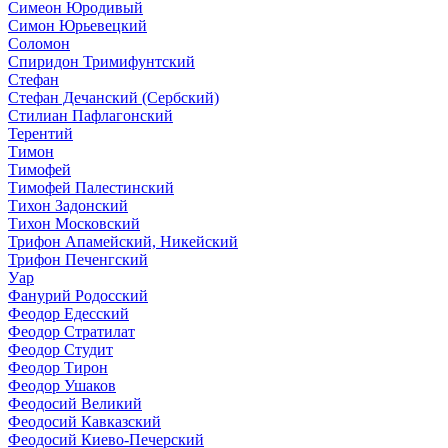
Симеон Юродивый
Симон Юрьевецкий
Соломон
Спиридон Тримифунтский
Стефан
Стефан Дечанский (Сербский)
Стилиан Пафлагонский
Терентий
Тимон
Тимофей
Тимофей Палестинский
Тихон Задонский
Тихон Московский
Трифон Апамейский, Никейский
Трифон Печенгский
Уар
Фанурий Родосский
Феодор Едесский
Феодор Стратилат
Феодор Студит
Феодор Тирон
Феодор Ушаков
Феодосий Великий
Феодосий Кавказский
Феодосий Киево-Печерский