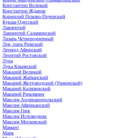
Константин Великий
Константин Жданов
Корнилий Псково-Печерский
Кукша Одесский
Лаврентий
Лаврентий Саламинский
Лазарь Четверодневный
Лев, папа Римский
Леонид Афинский
Леонтий Ростовский
Лука
Лука Крымский
Макарий Великий
Макарий Жабынский
Макарий Желтоводский (Унженский)
Макарий Калязинский
Макарий Римлянин
Максим Андрианопольский
Максим Африканский
Максим Грек
Максим Исповедник
Максим Московский
Мамант
Марк