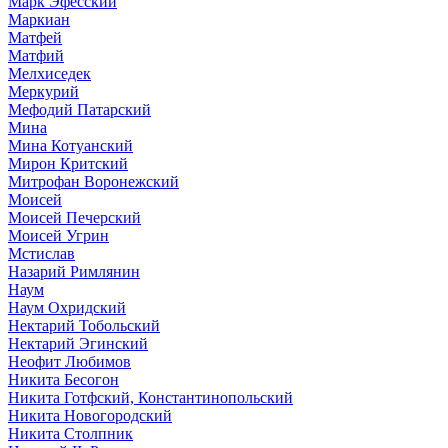
Марк Эфесский
Маркиан
Матфей
Матфий
Мелхиседек
Меркурий
Мефодий Патарский
Мина
Мина Котуанский
Мирон Критский
Митрофан Воронежский
Моисей
Моисей Печерский
Моисей Угрин
Мстислав
Назарий Римлянин
Наум
Наум Охридский
Нектарий Тобольский
Нектарий Эгинский
Неофит Любимов
Никита Бесогон
Никита Готфский, Константинопольский
Никита Новогородский
Никита Столпник