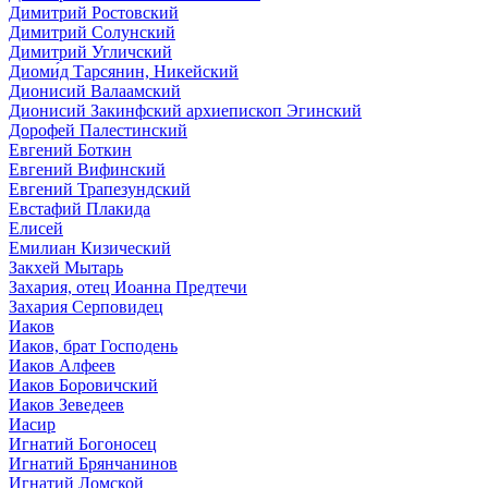
Димитрий Ростовский
Димитрий Солунский
Димитрий Угличский
Диоми́д Тарсянин, Никейский
Дионисий Валаамский
Дионисий Закинфский архиепископ Эгинский
Дорофей Палестинский
Евгений Боткин
Евгений Вифинский
Евгений Трапезундский
Евстафий Плакида
Елисей
Емилиан Кизический
Закхей Мытарь
Захария, отец Иоанна Предтечи
Захария Серповидец
Иаков
Иаков, брат Господень
Иаков Алфеев
Иаков Боровичский
Иаков Зеведеев
Иасир
Игнатий Богоносец
Игнатий Брянчанинов
Игнатий Ломской