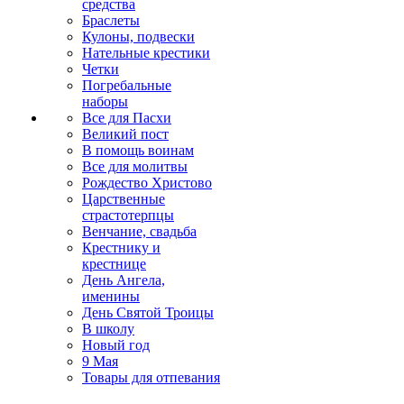
средства
Браслеты
Кулоны, подвески
Нательные крестики
Четки
Погребальные
наборы
Все для Пасхи
Великий пост
В помощь воинам
Все для молитвы
Рождество Христово
Царственные
страстотерпцы
Венчание, свадьба
Крестнику и
крестнице
День Ангела,
именины
День Святой Троицы
В школу
Новый год
9 Мая
Товары для отпевания