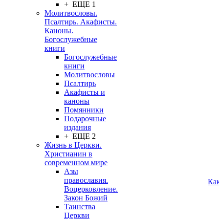
+ ЕЩЕ 1
Молитвословы.
Псалтирь. Акафисты.
Каноны.
Богослужебные
книги
Богослужебные
книги
Молитвословы
Псалтирь
Акафисты и
каноны
Помянники
Подарочные
издания
+ ЕЩЕ 2
Жизнь в Церкви.
Христианин в
современном мире
Азы
православия.
Ка
Воцерковление.
Закон Божий
Таинства
Церкви