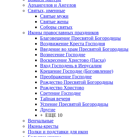
Архангелов и Ангелов
Святых, именные
Святые мужи
Святые жены
Соборы святых
Иконы православных праздников
Благовещение Пресвятой Богородицы
Воздвижение Креста Господня
Введение во храм Пресвятой Богородицы
Вознесение Господне
Воскресение Христово (Пасха)
Вход Господень в Иерусалим
Крещение Господне (Богоявление)
Преображение Господне
Рождество Пресвятой Богородицы
Рождество Христово
Сретение Господне
Тайная вечеря
Успение Пресвятой Богородицы
Другие
+ ЕЩЕ 10
Венчальные
Иконы-кресты
Полки и подставки для икон