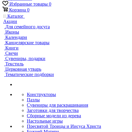
Избранные товары
0
Корзина
0
Каталог
Акции
Для семейного досуга
Иконы
Календари
Канцелярские товары
Книги
Свечи
Сувениры, подарки
Текстиль
Церковная утварь
Тематические подборки
Конструкторы
Пазлы
Сувениры для раскрашивания
Заготовки для творчества
Сборные модели из дерева
Настольные игры
Пресвятой Троицы и Иисуса Христа
Божией Матери