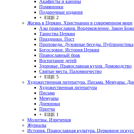
Акафисты и каноны
Помянники
Подарочные издания
+ ЕЩЕ 2
Жизнь в Церкви. Христианин в современном мире
Азы православия. Воцерковление. Закон Бож
Таинства Церкви
Праздники. Пост
Проповеди. Духовные беседы. Публицистика
Богословие. История Церкви
Православный брак
Воспитание детей
Здоровье. Православная кухня. Домоводство
Святые места. Паломничество
+ ЕЩЕ 5
Художественная литература. Письма. Мемуары. Д
Художественная литература
Письма
Мемуары
Дневники
Притчи
+ ЕЩЕ 1
Молитвы. Изречения
Журналы
История. Православная культура. Церковное искусс