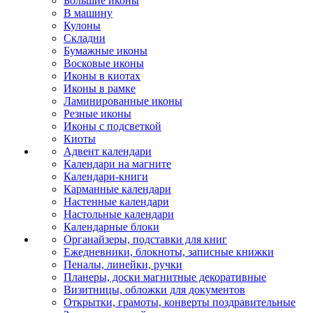
Большие иконы
В машину
Кулоны
Складни
Бумажные иконы
Восковые иконы
Иконы в киотах
Иконы в рамке
Ламинированные иконы
Резные иконы
Иконы с подсветкой
Киоты
Адвент календари
Календари на магните
Календари-книги
Карманные календари
Настенные календари
Настольные календари
Календарные блоки
Органайзеры, подставки для книг
Ежедневники, блокноты, записные книжки
Пеналы, линейки, ручки
Планеры, доски магнитные декоративные
Визитницы, обложки для документов
Открытки, грамоты, конверты поздравительные