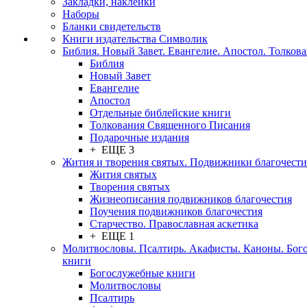
Закладки, наклейки
Наборы
Бланки свидетельств
Книги издательства Символик
Библия. Новый Завет. Евангелие. Апостол. Толков
Библия
Новый Завет
Евангелие
Апостол
Отдельные библейские книги
Толкования Священного Писания
Подарочные издания
+ ЕЩЕ 3
Жития и творения святых. Подвижники благочести
Жития святых
Творения святых
Жизнеописания подвижников благочестия
Поучения подвижников благочестия
Старчество. Православная аскетика
+ ЕЩЕ 1
Молитвословы. Псалтирь. Акафисты. Каноны. Бог
книги
Богослужебные книги
Молитвословы
Псалтирь