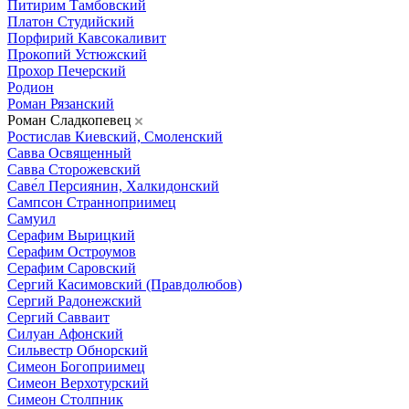
Питирим Тамбовский
Платон Студийский
Порфирий Кавсокаливит
Прокопий Устюжский
Прохор Печерский
Родион
Роман Рязанский
Роман Сладкопевец
Ростислав Киевский, Смоленский
Савва Освященный
Савва Сторожевский
Саве́л Персиянин, Халкидонский
Сампсон Странноприимец
Самуил
Серафим Вырицкий
Серафим Остроумов
Серафим Саровский
Сергий Касимовский (Правдолюбов)
Сергий Радонежский
Сергий Савваит
Силуан Афонский
Сильвестр Обнорский
Симеон Богоприимец
Симеон Верхотурский
Симеон Столпник