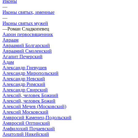
Иконы
—
Иконы святых, именные
—
Иконы святых мужей
—
Роман Сладкопевец
Аарон первосвященник
Авраам
Авраамий Болгарский
Авраамий Смоленский
Агапит Печерский
Адам
Александр Гневушев
Александр Миропольский
Александр Невский
Александр Римский
Александр Свирский
Алексий, человек Божиий
Алексий, человек Божий
Алексий Мечев (Московский)
Алексий Московский
Амвросий Каменец-Подольский
Амвросий Оптинский
Амфилохий Почаевский
Анатолий Никейский