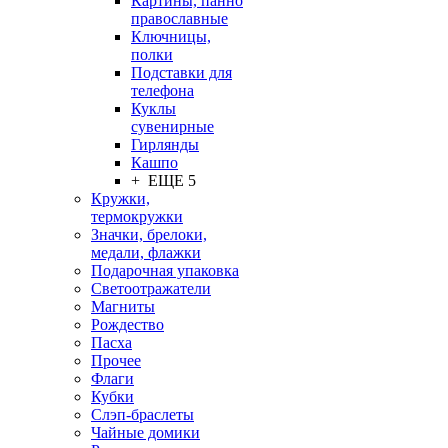
Картины, панно
православные
Ключницы,
полки
Подставки для
телефона
Куклы
сувенирные
Гирлянды
Кашпо
+ ЕЩЕ 5
Кружки,
термокружки
Значки, брелоки,
медали, флажки
Подарочная упаковка
Светоотражатели
Магниты
Рождество
Пасха
Прочее
Флаги
Кубки
Слэп-браслеты
Чайные домики