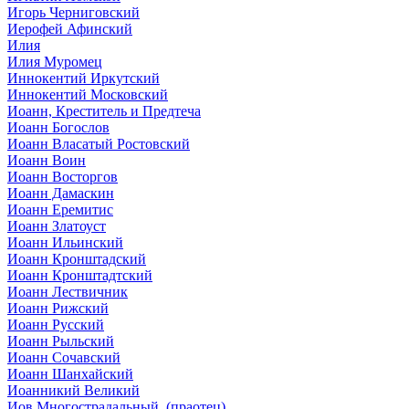
Игорь Черниговский
Иерофей Афинский
Илия
Илия Муромец
Иннокентий Иркутский
Иннокентий Московский
Иоанн, Креститель и Предтеча
Иоанн Богослов
Иоанн Власатый Ростовский
Иоанн Воин
Иоанн Восторгов
Иоанн Дамаскин
Иоанн Еремитис
Иоанн Златоуст
Иоанн Ильинский
Иоанн Кронштадский
Иоанн Кронштадтский
Иоанн Лествичник
Иоанн Рижский
Иоанн Русский
Иоанн Рыльский
Иоанн Сочавский
Иоанн Шанхайский
Иоанникий Великий
Иов Многострадальный, (праотец)