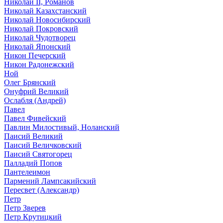
Николай II, Романов
Николай Казахстанский
Николай Новосибирский
Николай Покровский
Николай Чудотворец
Николай Японский
Никон Печерский
Никон Радонежский
Ной
Олег Брянский
Онуфрий Великий
Ослабля (Андрей)
Павел
Павел Фивейский
Павлин Милостивый, Ноланский
Паисий Великий
Паисий Величковский
Паисий Святогорец
Палладий Попов
Пантелеимон
Пармений Лампсакийский
Пересвет (Александр)
Петр
Петр Зверев
Петр Крутицкий