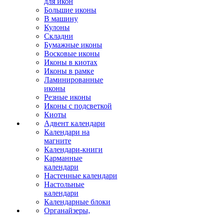
для икон
Большие иконы
В машину
Кулоны
Складни
Бумажные иконы
Восковые иконы
Иконы в киотах
Иконы в рамке
Ламинированные
иконы
Резные иконы
Иконы с подсветкой
Киоты
Адвент календари
Календари на
магните
Календари-книги
Карманные
календари
Настенные календари
Настольные
календари
Календарные блоки
Органайзеры,