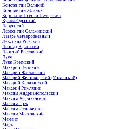
Константин Великий
Константин Жданов
Корнилий Псково-Печерский
Кукша Одесский
Лаврентий
Лаврентий Саламинский
Лазарь Четверодневный
Лев, папа Римский
Леонид Афинский
Леонтий Ростовский
Лука
Лука Крымский
Макарий Великий
Макарий Жабынский
Макарий Желтоводский (Унженский)
Макарий Калязинский
Макарий Римлянин
Максим Андрианопольский
Максим Африканский
Максим Грек
Максим Исповедник
Максим Московский
Мамант
Марк