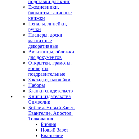
подставки для книг
Ежедневники,
блокноты, записные
книжки
Пеналы, линейки,
ручки
Планеры, доски
магнитные
декоративные
Визитницы, обложки
для документов
Открытки, грамоты,
конверты
поздравительные
Закладки, наклейки
Наборы
Бланки свидетельств
Книги издательства
Символик
Библия. Новый Завет.
Евангелие. Апостол.
Толкования
Библия
Новый Завет
Евангелие