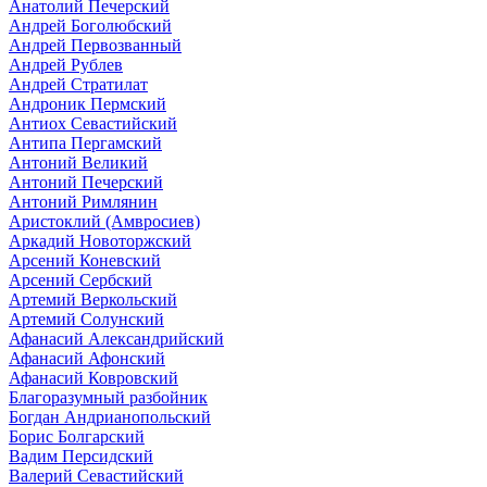
Анатолий Печерский
Андрей Боголюбский
Андрей Первозванный
Андрей Рублев
Андрей Стратилат
Андроник Пермский
Антиох Севастийский
Антипа Пергамский
Антоний Великий
Антоний Печерский
Антоний Римлянин
Аристоклий (Амвросиев)
Аркадий Новоторжский
Арсений Коневский
Арсений Сербский
Артемий Веркольский
Артемий Солунский
Афанасий Александрийский
Афанасий Афонский
Афанасий Ковровский
Благоразумный разбойник
Богдан Андрианопольский
Борис Болгарский
Вадим Персидский
Валерий Севастийский