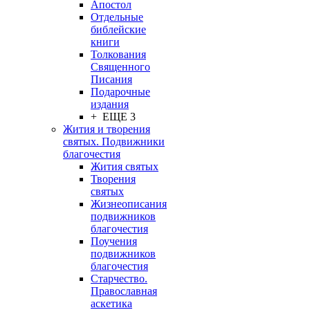
Апостол
Отдельные
библейские
книги
Толкования
Священного
Писания
Подарочные
издания
+ ЕЩЕ 3
Жития и творения
святых. Подвижники
благочестия
Жития святых
Творения
святых
Жизнеописания
подвижников
благочестия
Поучения
подвижников
благочестия
Старчество.
Православная
аскетика