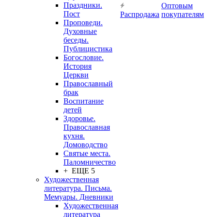
Праздники.
Оптовым
Пост
Распродажа
покупателям
Проповеди.
Духовные
беседы.
Публицистика
Богословие.
История
Церкви
Православный
брак
Воспитание
детей
Здоровье.
Православная
кухня.
Домоводство
Святые места.
Паломничество
+ ЕЩЕ 5
Художественная
литература. Письма.
Мемуары. Дневники
Художественная
литература