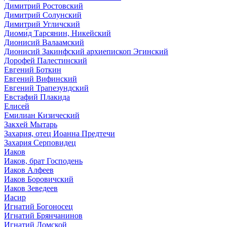
Димитрий Ростовский
Димитрий Солунский
Димитрий Угличский
Диоми́д Тарсянин, Никейский
Дионисий Валаамский
Дионисий Закинфский архиепископ Эгинский
Дорофей Палестинский
Евгений Боткин
Евгений Вифинский
Евгений Трапезундский
Евстафий Плакида
Елисей
Емилиан Кизический
Закхей Мытарь
Захария, отец Иоанна Предтечи
Захария Серповидец
Иаков
Иаков, брат Господень
Иаков Алфеев
Иаков Боровичский
Иаков Зеведеев
Иасир
Игнатий Богоносец
Игнатий Брянчанинов
Игнатий Ломской