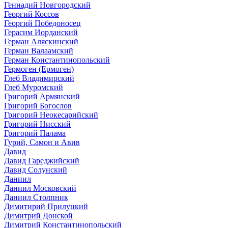
Геннадий Новгородский
Георгий Коссов
Георгий Победоносец
Герасим Иорданский
Герман Аляскинский
Герман Валаамский
Герман Константинопольский
Гермоген (Ермоген)
Глеб Владимирский
Глеб Муромский
Григорий Армянский
Григорий Богослов
Григорий Неокесарийский
Григорий Нисский
Григорий Палама
Гурий, Самон и Авив
Давид
Давид Гареджийский
Давид Солунский
Даниил
Даниил Московский
Даниил Столпник
Димитирий Прилуцкий
Димитрий Донской
Димитрий Константинопольский