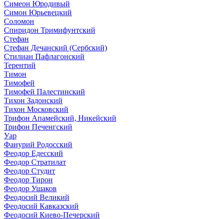
Симеон Юродивый
Симон Юрьевецкий
Соломон
Спиридон Тримифунтский
Стефан
Стефан Дечанский (Сербский)
Стилиан Пафлагонский
Терентий
Тимон
Тимофей
Тимофей Палестинский
Тихон Задонский
Тихон Московский
Трифон Апамейский, Никейский
Трифон Печенгский
Уар
Фанурий Родосский
Феодор Едесский
Феодор Стратилат
Феодор Студит
Феодор Тирон
Феодор Ушаков
Феодосий Великий
Феодосий Кавказский
Феодосий Киево-Печерский