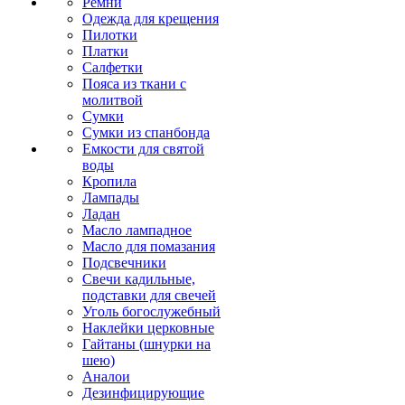
Ремни
Одежда для крещения
Пилотки
Платки
Салфетки
Пояса из ткани с
молитвой
Сумки
Сумки из спанбонда
Емкости для святой
воды
Кропила
Лампады
Ладан
Масло лампадное
Масло для помазания
Подсвечники
Свечи кадильные,
подставки для свечей
Уголь богослужебный
Наклейки церковные
Гайтаны (шнурки на
шею)
Аналои
Дезинфицирующие