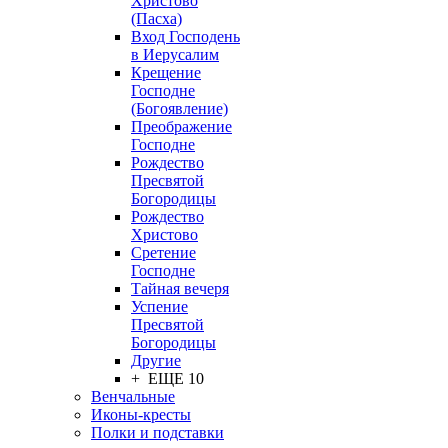
Христово
(Пасха)
Вход Господень
в Иерусалим
Крещение
Господне
(Богоявление)
Преображение
Господне
Рождество
Пресвятой
Богородицы
Рождество
Христово
Сретение
Господне
Тайная вечеря
Успение
Пресвятой
Богородицы
Другие
+ ЕЩЕ 10
Венчальные
Иконы-кресты
Полки и подставки