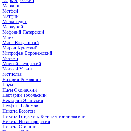
Марк Эфесский
Маркиан
Матфей
Матфий
Мелхиседек
Меркурий
Мефодий Патарский
Мина
Мина Котуанский
Мирон Критский
Митрофан Воронежский
Моисей
Моисей Печерский
Моисей Угрин
Мстислав
Назарий Римлянин
Наум
Наум Охридский
Нектарий Тобольский
Нектарий Эгинский
Неофит Любимов
Никита Бесогон
Никита Готфский, Константинопольский
Никита Новогородский
Никита Столпник