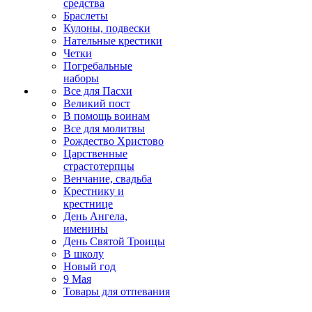
средства
Браслеты
Кулоны, подвески
Нательные крестики
Четки
Погребальные
наборы
Все для Пасхи
Великий пост
В помощь воинам
Все для молитвы
Рождество Христово
Царственные
страстотерпцы
Венчание, свадьба
Крестнику и
крестнице
День Ангела,
именины
День Святой Троицы
В школу
Новый год
9 Мая
Товары для отпевания