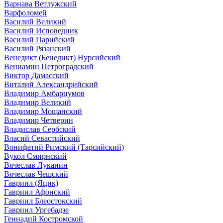
Варнава Ветлужский
Варфоломей
Василий Великий
Василий Исповедник
Василий Парийский
Василий Рязанский
Венедикт (Бенедикт) Нурсийский
Вениамин Петроградский
Виктор Дамасский
Виталий Александрийский
Владимир Амбарцумов
Владимир Великий
Владимир Мощанский
Владимир Четверин
Владислав Сербский
Власий Севастийский
Вонифатий Римский (Тарсийский)
Вукол Смирнский
Вячеслав Луканин
Вячеслав Чешский
Гавриил (Яцик)
Гавриил Афонский
Гавриил Блеостокский
Гавриил Ургебадзе
Геннадий Костромской