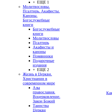
+ ЕЩЕ 1
Молитвословы.
Псалтирь. Акафисты.
Каноны.
Богослужебные
книги
Богослужебные
книги
Молитвословы
Псалтирь
Акафисты и
каноны
Помянники
Подарочные
издания
+ ЕЩЕ 2
Жизнь в Церкви.
Христианин в
современном мире
Азы
православия.
Ка
Воцерковление.
Закон Божий
Таинства
Церкви