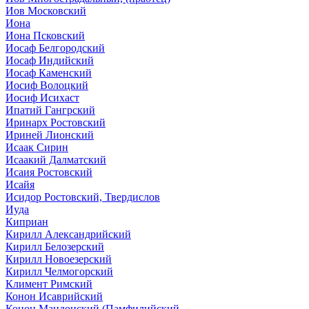
Иов Московский
Иона
Иона Псковский
Иосаф Белгородский
Иосаф Индийский
Иосаф Каменский
Иосиф Волоцкий
Иосиф Исихаст
Ипатий Гангрский
Иринарх Ростовский
Ириней Лионский
Исаак Сирин
Исаакий Далматский
Исаия Ростовский
Исайя
Исидор Ростовский, Твердислов
Иуда
Киприан
Кирилл Александрийский
Кирилл Белозерский
Кирилл Новоезерский
Кирилл Челмогорский
Климент Римский
Конон Исаврийский
Конон Мандонский (Памфилийский