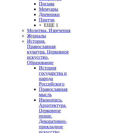
Письма
Мемуары
Дневники
Притчи
+ ЕЩЕ 1
Молитвы. Изречения
Журналы
История.
Православная
культура. Церковное
искусство.
Образование
История
государства и
народа
Российского
Православная
мысль
Иконопись.
Архитектура.
Церковное
пение.
Декоративно-
прикладное
искусство