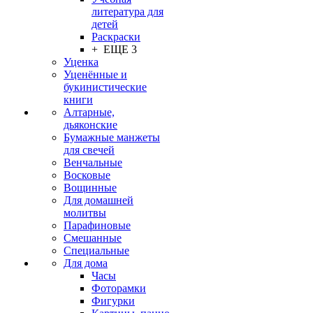
литература для
детей
Раскраски
+ ЕЩЕ 3
Уценка
Уценённые и
букинистические
книги
Алтарные,
дьяконские
Бумажные манжеты
для свечей
Венчальные
Восковые
Вощинные
Для домашней
молитвы
Парафиновые
Смешанные
Специальные
Для дома
Часы
Фоторамки
Фигурки