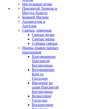
Настольные игры
Пресвятой Троицы и
Иисуса Христа
Божией Матери
Архангелов и
Ангелов
Святых, именные
Святые мужи
Святые жены
Соборы святых
Иконы православных
праздников
Благовещение
Пресвятой
Богородицы
Воздвижение
Креста
Господня
Введение во
храм Пресвятой
Богородицы
Вознесение
Господне
Воскресение